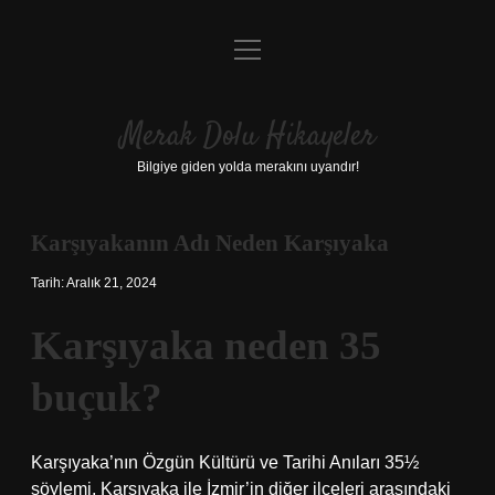
menüyü
Anasayfa
aç
Gizlilik Politikası
Merak Dolu Hikayeler
Yasal Uyarı
Bilgiye giden yolda merakını uyandır!
Hakkımızda
Karşıyakanın Adı Neden Karşıyaka
Tarih: Aralık 21, 2024
Karşıyaka neden 35
buçuk?
Karşıyaka’nın Özgün Kültürü ve Tarihi Anıları 35½
söylemi, Karşıyaka ile İzmir’in diğer ilçeleri arasındaki