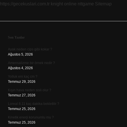
https://gecekuslari.com.tr
knight online
nttgame
Sitemap
Sidebar
Son Yazılar
Ayak neden cips gibi kokar ?
Ağustos 5, 2026
Amensalizme bir örnek nedir ?
Ağustos 4, 2026
Yolluk eni kaç cm ?
Temmuz 29, 2026
Kışın hava neden sisli olur ?
Temmuz 27, 2026
Loreal 8.11 kaç dakika bekletilir ?
Temmuz 25, 2026
Kinetik enerji korunumlu mu ?
Temmuz 25, 2026