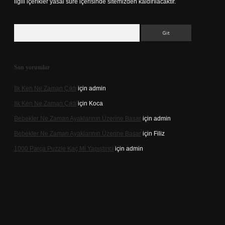
ilgili içerikler yasal süre içerisinde sitemizden kaldırılacaktır.
Arama
Son yorumlar
Ilk Ken Ne Zaman Çıktı
için
admin
Ilk Ken Ne Zaman Çıktı
için
Koca
Bebekler Ne Zaman Ayaklarının Üzerine Basar
için
admin
Bebekler Ne Zaman Ayaklarının Üzerine Basar
için
Filiz
1000 Parça Puzzle Kaç Ml Yapıştırıcı
için
admin