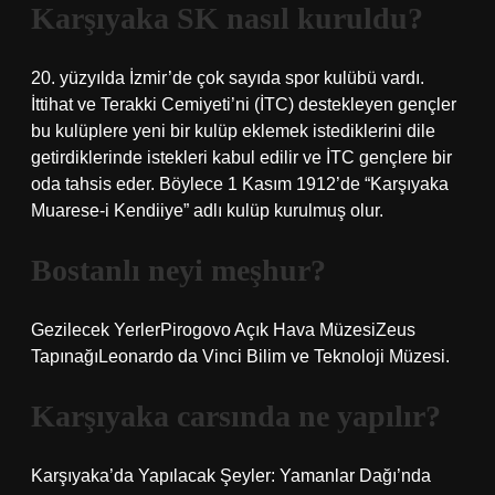
Karşıyaka SK nasıl kuruldu?
20. yüzyılda İzmir’de çok sayıda spor kulübü vardı.
İttihat ve Terakki Cemiyeti’ni (İTC) destekleyen gençler
bu kulüplere yeni bir kulüp eklemek istediklerini dile
getirdiklerinde istekleri kabul edilir ve İTC gençlere bir
oda tahsis eder. Böylece 1 Kasım 1912’de “Karşıyaka
Muarese-i Kendiiye” adlı kulüp kurulmuş olur.
Bostanlı neyi meşhur?
Gezilecek YerlerPirogovo Açık Hava MüzesiZeus
TapınağıLeonardo da Vinci Bilim ve Teknoloji Müzesi.
Karşıyaka carsında ne yapılır?
Karşıyaka’da Yapılacak Şeyler: Yamanlar Dağı’nda