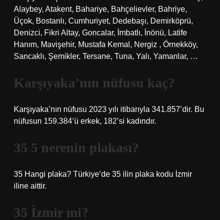
Alaybey, Atakent, Bahariye, Bahçelievler, Bahriye,
Üçok, Bostanlı, Cumhuriyet, Dedebaşı, Demirköprü,
Denizci, Fikri Altay, Goncalar, İmbatlı, İnönü, Latife
Hanım, Mavişehir, Mustafa Kemal, Nergiz , Örnekköy,
Sancaklı, Şemikler, Tersane, Tuna, Yalı, Yamanlar, …
Karşıyaka’nın nüfusu kaç?
Karşıyaka’nın nüfusu 2023 yılı itibarıyla 341.857’dir. Bu
nüfusun 159.384’ü erkek, 182’si kadındır.
35 5 nerenin plakası?
35 Hangi plaka? Türkiye’de 35 ilin plaka kodu İzmir
iline aittir.
35 İzmir mi?