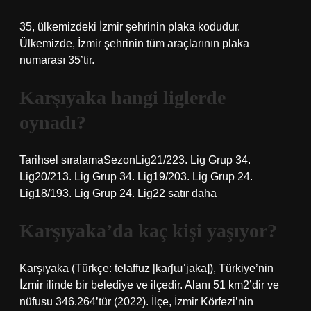
35, ülkemizdeki İzmir şehrinin plaka kodudur.
Ülkemizde, İzmir şehrinin tüm araçlarının plaka
numarası 35’tir.
Karşıyaka hangi liglerde
oynadı?
Tarihsel sıralamaSezonLig21/223. Lig Grup 34.
Lig20/213. Lig Grup 34. Lig19/203. Lig Grup 24.
Lig18/193. Lig Grup 24. Lig22 satır daha
Karşıyaka’da kaç kişi yaşıyor?
Karşıyaka (Türkçe: telaffuz [kaɾʃɯˈjaka]), Türkiye’nin
İzmir ilinde bir belediye ve ilçedir. Alanı 51 km2’dir ve
nüfusu 346.264’tür (2022). İlçe, İzmir Körfezi’nin