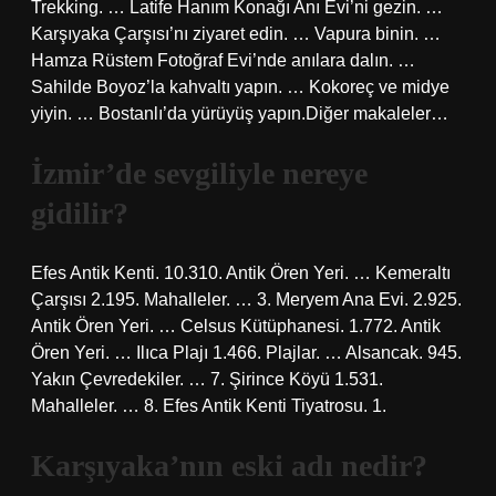
Trekking. … Latife Hanım Konağı Anı Evi’ni gezin. …
Karşıyaka Çarşısı’nı ziyaret edin. … Vapura binin. …
Hamza Rüstem Fotoğraf Evi’nde anılara dalın. …
Sahilde Boyoz’la kahvaltı yapın. … Kokoreç ve midye
yiyin. … Bostanlı’da yürüyüş yapın.Diğer makaleler…
İzmir’de sevgiliyle nereye
gidilir?
Efes Antik Kenti. 10.310. Antik Ören Yeri. … Kemeraltı
Çarşısı 2.195. Mahalleler. … 3. Meryem Ana Evi. 2.925.
Antik Ören Yeri. … Celsus Kütüphanesi. 1.772. Antik
Ören Yeri. … Ilıca Plajı 1.466. Plajlar. … Alsancak. 945.
Yakın Çevredekiler. … 7. Şirince Köyü 1.531.
Mahalleler. … 8. Efes Antik Kenti Tiyatrosu. 1.
Karşıyaka’nın eski adı nedir?