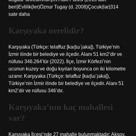
beri)Evlilik(ler)Öznur Tugay (d. 2008)Çocuk(lar)314
satır daha
Karşıyaka nerelidir?
Karşıyaka (Türkçe: telaffuz [kaɾʃɯˈjaka]), Türkiye’nin
İzmir ilinde bir belediye ve ilçedir. Alanı 51 km2’dir ve
nüfusu 346.264’tür (2022). İlçe, İzmir Körfezi’nin
ucunun kuzey ve doğu kıyıları boyunca on iki kilometre
uzanır. Karşıyaka (Türkçe: telaffuz [kaɾʃɯˈjaka]),
Türkiye’nin İzmir ilinde bir belediye ve ilçedir. Alanı 51
km2’dir ve nüfusu 346’dır.
Karşıyaka’nın kaç mahallesi
var?
Karşıyaka İlçesi’nde 27 mahalle bulunmaktadır: Aksoy,