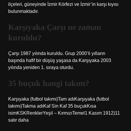
ilçeleri, güneyinde İzmir Körfezi ve İzmir’in karşı kıyısı
bulunmaktadır.
Karşıyaka Çarşı ne zaman
kuruldu?
Çarşı 1987 yılında kuruldu. Grup 2000’li yılların
başında hafif bir düşüş yaşasa da Karşıyaka 2003
yılında yeniden 1. sıraya oturdu.
35 buçuk hangi takım?
Karşıyaka (futbol takımı)Tam adıKarşıyaka (futbol
takımı)Takma adıKaf Sin Kaf 35 buçukKısa
isimKSKRenklerYeşil – KırmızıTemel1 Kasım 1912)11
satır daha