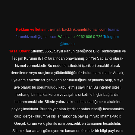
ttps://hiltonbet-giris.com/
betexper indir
Reklam ve İletişim:
E-mail:
backlinkpaneli@gmail.com
Teams:
forumhizmeti@gmail.com
Whatsapp: 0262 606 0 726
Telegram:
@karabul
Yasal Uyarı:
Sitemiz, 5651 Sayılı Kanun gereğince Bilgi Teknolojileri ve
İletişim Kurumu (BTK) tarafından onaylanmış bir Yer Sağlayıcı olarak
hizmet vermektedir. Bu nedenle, sitedeki içerikleri proaktif olarak
denetleme veya araştırma yükümlülüğümüz bulunmamaktadır. Ancak,
üyelerimiz yazdıkları içeriklerin sorumluluğunu taşımakta olup, siteye
üye olarak bu sorumluluğu kabul etmiş sayılırlar. Bu internet sitesi,
herhangi bir marka, kurum veya şahıs şirketi ile hiçbir bağlantısı
bulunmamaktadır. Sitede yalnızca kendi hazırladığımız makaleler
paylaşılmaktadır. Burada yer alan içerikler haber niteliği taşımamakta
olup, gerçek kurum ve kişiler hakkında paylaşım yapılmamaktadır.
Gerçek kurum ve kişiler ile isim benzerlikleri tamamen tesadüfidir.
Sitemiz, kar amacı gütmeyen ve tamamen ücretsiz bir bilgi paylaşım