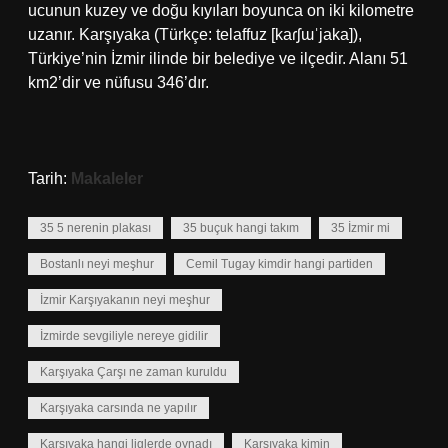
ucunun kuzey ve doğu kıyıları boyunca on iki kilometre
uzanır. Karşıyaka (Türkçe: telaffuz [kaɾʃɯˈjaka]),
Türkiye’nin İzmir ilinde bir belediye ve ilçedir. Alanı 51
km2’dir ve nüfusu 346’dır.
Tarih:
Makaleler
35 5 nerenin plakası
35 buçuk hangi takım
35 İzmir mi
Bostanlı neyi meşhur
Cemil Tugay kimdir hangi partiden
İzmir Karşıyakanın neyi meşhur
İzmirde sevgiliyle nereye gidilir
Karşıyaka Çarşı ne zaman kuruldu
Karşıyaka carsında ne yapılır
Karşıyaka hangi liglerde oynadı
Karşıyaka kimin