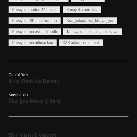
Karşıyaka neden 35 buçuk
Karşıyaka nerelidir
Karşıyaka SK nasıl kuruldu
Karşıyakada kaç kişi yaşıyor
Karşıyakanın eski adı nedir
Karşıyakanın kaç mahallesi var
Karşıyakanın nüfusu kaç
KSK anlamı ne demek
Önceki Yazı
Kırçıl Renk Ne Demek
Sonraki Yazı
Elazığda Petrol Çıktı Mı
Bir yanıt yazın