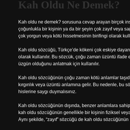
Kah Oldu Ne Demek?
Kah oldu ne demek? sorusuna cevap arayan birçok insan
çoğunlukla bir kişinin ya da bir şeyin çok zayıf veya 
çok yorgun veya kötü hissetmesinin birifingi olarak kulla
Kah oldu sözcüğü, Türkçe’de kökeni çok eskiye dayanan b
olarak kullanılır. Bu sözcük, çoğu zaman üzüntü ifade etm
üzgün olduğunu anlatmak için kullanılır.
Kah oldu sözcüğünün çoğu zaman kötü anlamlar taşıdığ
kırgınlık veya üzüntü anlamına gelir. Bu nedenle, bu sö
hislerine saygı duymalısınız.
Kah oldu sözcüğünün dışında, benzer anlamlara sahip
kah oldu sözcüğünün genellikle bir kişinin fiziksel ve
Aynı şekilde, “zayıf” sözcüğü de kah oldu sözcüğünün 