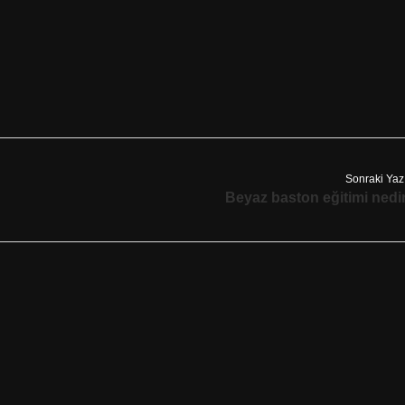
Sonraki Yaz
Beyaz baston eğitimi nedi