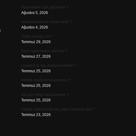
Ayak neden cips gibi kokar ?
Ağustos 5, 2026
Amensalizme bir örnek nedir ?
Ağustos 4, 2026
n
Yolluk eni kaç cm ?
Temmuz 29, 2026
Kışın hava neden sisli olur ?
Temmuz 27, 2026
Loreal 8.11 kaç dakika bekletilir ?
Temmuz 25, 2026
Kinetik enerji korunumlu mu ?
Temmuz 25, 2026
Ela göz rengi nasıl anlaşılır ?
Temmuz 25, 2026
Kafkas cephesinde kaç asker donarak öldü ?
Temmuz 23, 2026