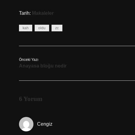
Tarih:
Makaleler
kah
oldu
zc
Önceki Yazı
Anayasa bloğu nedir
6 Yorum
Cengiz