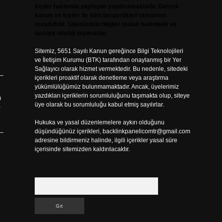
kişiler hakkında paylaşım yapılmamaktadır. Gerçek
kurum ve kişiler ile isim benzerlikleri tamamen
tesadüfidir. Sitemizdeki bilgiler taslak halindedir ve
tavsiye niteliği taşımazlar.
Sitemiz, 5651 Sayılı Kanun gereğince Bilgi Teknolojileri
ve İletişim Kurumu (BTK) tarafından onaylanmış bir Yer
Sağlayıcı olarak hizmet vermektedir. Bu nedenle, sitedeki
içerikleri proaktif olarak denetleme veya araştırma
yükümlülüğümüz bulunmamaktadır. Ancak, üyelerimiz
yazdıkları içeriklerin sorumluluğunu taşımakta olup, siteye
ı
üye olarak bu sorumluluğu kabul etmiş sayılırlar.
r
Hukuka ve yasal düzenlemelere aykırı olduğunu
düşündüğünüz içerikleri,
backlinkpanelicomtr@gmail.com
adresine bildirmeniz halinde, ilgili içerikler yasal süre
içerisinde sitemizden kaldırılacaktır.
Arama