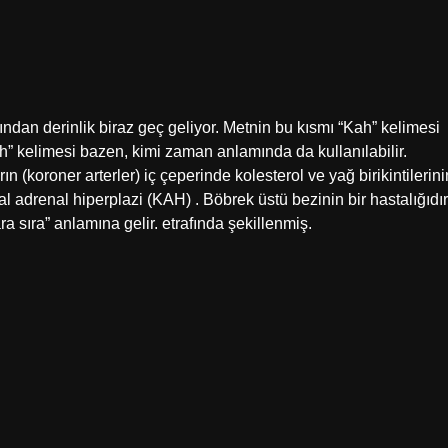
sından derinlik biraz geç geliyor. Metnin bu kısmı “Kah” kelimesi
“kah” kelimesi bazen, kimi zaman anlamında da kullanılabilir.
n (koroner arterler) iç çeperinde kolesterol ve yağ birikintilerini
 adrenal hiperplazi (KAH) . Böbrek üstü bezinin bir hastalığıdır
ara sıra” anlamına gelir. etrafında şekillenmiş.