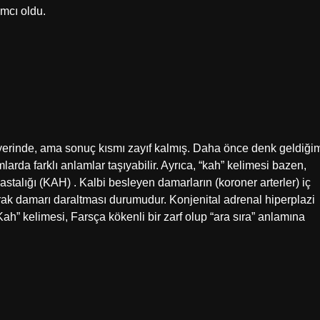
mcı oldu.
yerinde, ama sonuç kısmı zayıf kalmış. Daha önce denk geldiği
arda farklı anlamlar taşıyabilir. Ayrıca, “kah” kelimesi bazen,
astalığı (KAH) . Kalbi besleyen damarların (koroner arterler) iç
şarak damarı daraltması durumudur. Konjenital adrenal hiperplazi
“Kah” kelimesi, Farsça kökenli bir zarf olup “ara sıra” anlamına