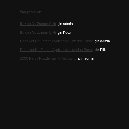
Son yorumlar
Ilk Ken Ne Zaman Çıktı
için
admin
Ilk Ken Ne Zaman Çıktı
için
Koca
Bebekler Ne Zaman Ayaklarının Üzerine Basar
için
admin
Bebekler Ne Zaman Ayaklarının Üzerine Basar
için
Filiz
1000 Parça Puzzle Kaç Ml Yapıştırıcı
için
admin