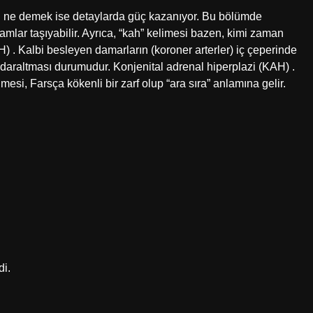
u ne demek ise detaylarda güç kazanıyor. Bu bölümde
nlamlar taşıyabilir. Ayrıca, “kah” kelimesi bazen, kimi zaman
H) . Kalbi besleyen damarların (koroner arterler) iç çeperinde
rı daraltması durumudur. Konjenital adrenal hiperplazi (KAH) .
imesi, Farsça kökenli bir zarf olup “ara sıra” anlamına gelir.
di.