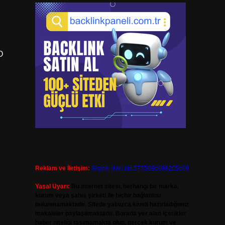
O
Reklam ve İletişim:
Skype: live:.cid.575569c608265c69
Yasal Uyarı:
Bu internet sitesi, herhangi bir marka,
kurum veya şahıs şirketi ile hiçbir bağlantısı
bulunmamaktadır. Sitede yalnızca kendi hazırladığımız
makaleler paylaşılmaktadır. Burada yer alan içerikler
haber niteliği taşımamakta olup, gerçek kurum ve