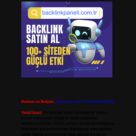
Reklam ve İletişim:
Skype: live:.cid.575569c608265c69
Yasal Uyarı:
Bu internet sitesi, herhangi bir marka,
kurum veya şahıs şirketi ile hiçbir bağlantısı
bulunmamaktadır. Sitede yalnızca kendi hazırladığımız
makaleler paylaşılmaktadır. Burada yer alan içerikler
haber niteliği taşımamakta olup, gerçek kurum ve