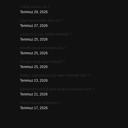
Yolluk eni kaç cm ?
Temmuz 29, 2026
Kışın hava neden sisli olur ?
Temmuz 27, 2026
Loreal 8.11 kaç dakika bekletilir ?
Temmuz 25, 2026
Kinetik enerji korunumlu mu ?
Temmuz 25, 2026
Ela göz rengi nasıl anlaşılır ?
Temmuz 25, 2026
Kafkas cephesinde kaç asker donarak öldü ?
Temmuz 23, 2026
Bankaların istediği gelir belgesi nereden alınır ?
Temmuz 21, 2026
Hangi hayvan doğurmaz ?
Temmuz 17, 2026