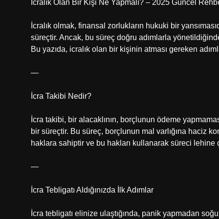
İcralık Olan Bir Kişi Ne Yapmalı? – 2025 Güncel Rehb
İcralık olmak, finansal zorlukların hukuki bir yansıması
süreçtir. Ancak, bu süreç doğru adımlarla yönetildiğin
Bu yazıda, icralık olan bir kişinin atması gereken adımla
—
İcra Takibi Nedir?
İcra takibi, bir alacaklının, borçlunun ödeme yapmamas
bir süreçtir. Bu süreç, borçlunun mal varlığına haciz ko
haklara sahiptir ve bu hakları kullanarak süreci lehine ç
—
İcra Tebligatı Aldığınızda İlk Adımlar
İcra tebligatı elinize ulaştığında, panik yapmadan soğuk