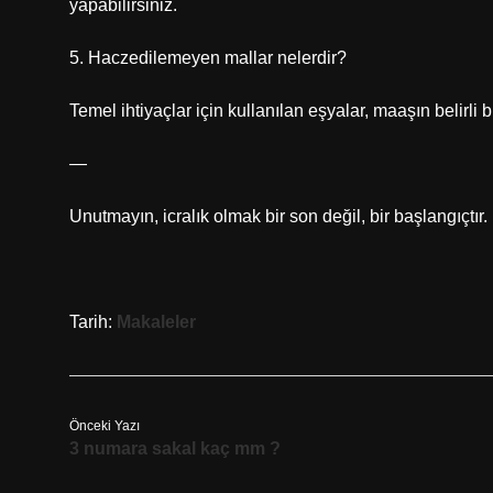
yapabilirsiniz.
5. Haczedilemeyen mallar nelerdir?
Temel ihtiyaçlar için kullanılan eşyalar, maaşın belirli 
—
Unutmayın, icralık olmak bir son değil, bir başlangıçtır.
Tarih:
Makaleler
Önceki Yazı
3 numara sakal kaç mm ?