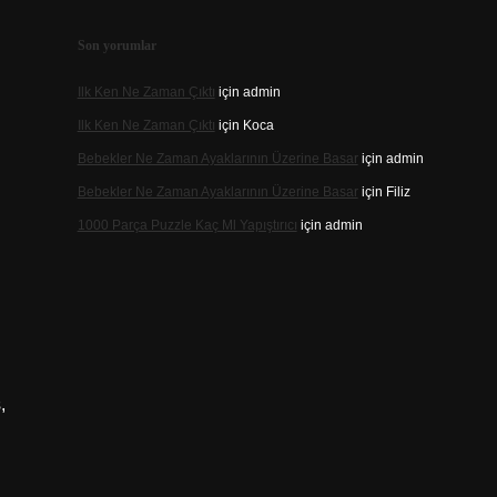
Son yorumlar
Ilk Ken Ne Zaman Çıktı
için
admin
Ilk Ken Ne Zaman Çıktı
için
Koca
Bebekler Ne Zaman Ayaklarının Üzerine Basar
için
admin
Bebekler Ne Zaman Ayaklarının Üzerine Basar
için
Filiz
1000 Parça Puzzle Kaç Ml Yapıştırıcı
için
admin
,