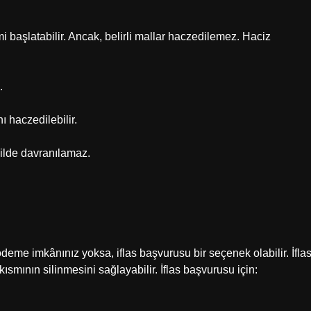
emi başlatabilir. Ancak, belirli mallar haczedilemez. Haciz
.
ı haczedilebilir.
kilde davranılamaz.
ödeme imkânınız yoksa, iflas başvurusu bir seçenek olabilir. İflas
kısmının silinmesini sağlayabilir. İflas başvurusu için: