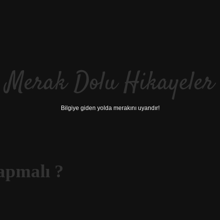
Merak Dolu Hikayeler
Bilgiye giden yolda merakını uyandır!
yapmalı ?