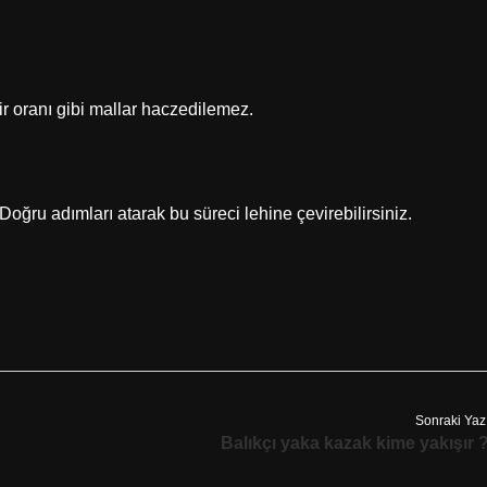
bir oranı gibi mallar haczedilemez.
 Doğru adımları atarak bu süreci lehine çevirebilirsiniz.
Sonraki Yaz
Balıkçı yaka kazak kime yakışır 