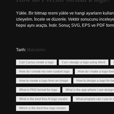
Yükle. Bir bitmap resmi yükle ve hangi ayarların kullanı
izleyelim. İncele ve düzenle. Vektör sonucunu inceleyebi
hepsi aynı araçta. İndir. Sonuç SVG, EPS ve PDF format
Tarih:
Makaleler
Can Canva create a logo
Can I design a logo using Word
How do I create my own custom logo
How do I make a logo for
How to create a logo from an image
How to design a logo for b
What is PNG format for logo
What is the app where I can desig
What is the best free AI logo creator
What program can I use to 
Which is the best free logo creator