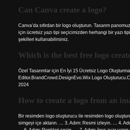
Can Canva create a logo?
Canva’da sıfırdan bir logo oluşturun. Tasarım panomuzd
için ücretsiz yazı tipi seçicimizden herhangi bir yazı 
şekilleri kullanabilirsiniz.
Which is the best free logo creat
Özel Tasarımlar için En İyi 15 Ücretsiz Logo Oluşturm
Editor.BrandCrowd.DesignEvo.Wix Logo Oluşturucu.C
2024
How to create a logo from an im
Bir resimden logo oluşturucu ile resimden logo oluştu
simgeyi içe aktarın. … 3. Adım: Resmi izleyin. … 4. Adı
… 6. Adım: Renkleri seçin. … 7. Adım: İnce ayar yapın 