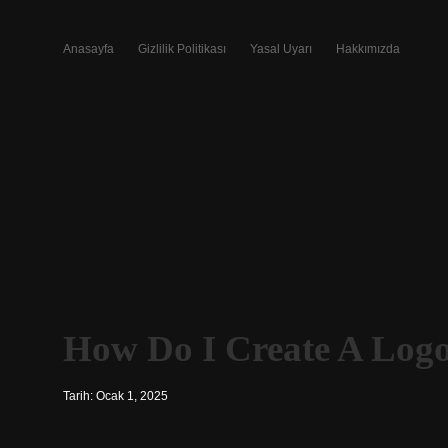
Anasayfa
Gizlilik Politikası
Yasal Uyarı
Hakkımızda
How Do I Create A Log
Tarih: Ocak 1, 2025