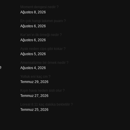
Moment dengesi nedir ?
Ağustos 8, 2026
En çok hangi takımın puanı ?
Ağustos 6, 2026
Kur’an’ın ilk örneği nedir ?
Ağustos 6, 2026
Ayak neden cips gibi kokar ?
Ağustos 5, 2026
Amensalizme bir örnek nedir ?
e
Ağustos 4, 2026
Yolluk eni kaç cm ?
Temmuz 29, 2026
Kışın hava neden sisli olur ?
Temmuz 27, 2026
Loreal 8.11 kaç dakika bekletilir ?
Temmuz 25, 2026