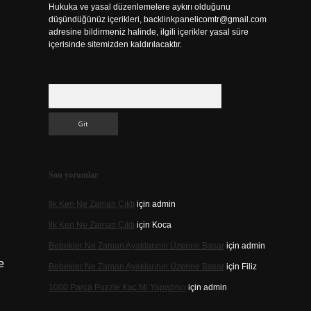
Hukuka ve yasal düzenlemelere aykırı olduğunu
düşündüğünüz içerikleri,
backlinkpanelicomtr@gmail.com
adresine bildirmeniz halinde, ilgili içerikler yasal süre
içerisinde sitemizden kaldırılacaktır.
Arama
Son yorumlar
Ilk Ken Ne Zaman Çıktı
için
admin
Ilk Ken Ne Zaman Çıktı
için
Koca
Bebekler Ne Zaman Ayaklarının Üzerine Basar
için
admin
e
Bebekler Ne Zaman Ayaklarının Üzerine Basar
için
Filiz
1000 Parça Puzzle Kaç Ml Yapıştırıcı
için
admin