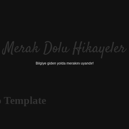
Merak Dolu Hikayeler
Bilgiye giden yolda merakını uyandır!
o Template