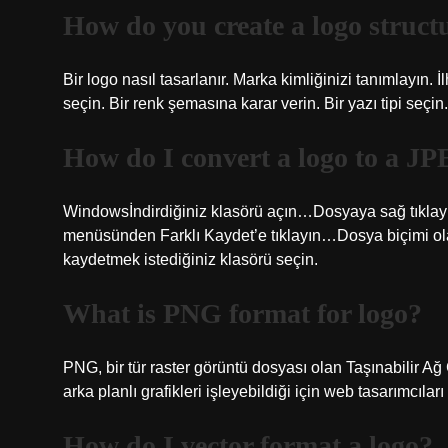
How do you create a logo struct
Bir logo nasıl tasarlanır. Marka kimliğinizi tanımlayın. İl
seçin. Bir renk şemasına karar verin. Bir yazı tipi seçi
How do I convert a logo to a J
Windowsİndirdiğiniz klasörü açın…Dosyaya sağ tıklayın
menüsünden Farklı Kaydet’e tıklayın…Dosya biçimi ol
kaydetmek istediğiniz klasörü seçin.
What is PNG format for logo?
PNG, bir tür raster görüntü dosyası olan Taşınabilir Ağ G
arka planlı grafikleri işleyebildiği için web tasarımcılar
How do I vector format a logo?