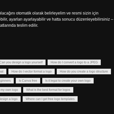
lacağını otomatik olarak belirleyelim ve resmi sizin için
lir, ayarları ayarlayabilir ve hatta sonucu düzenleyebilirsiniz –
larında teslim edilir.
Can you design a logo yourself
How do I convert a logo to a JPEG
mat
How do I vector format a logo
How do you create a logo structure
eginners
Is Canva free
Is it legal to create your own logo
n my own logo
What is the best format for logos
design a logo
Where can I get free logo templates