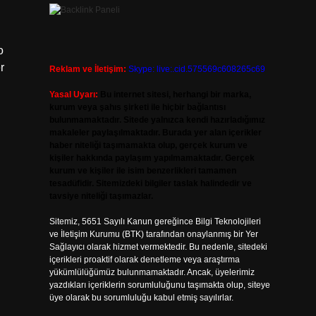
o
r
Reklam ve İletişim:
Skype: live:.cid.575569c608265c69
Yasal Uyarı:
Bu internet sitesi, herhangi bir marka,
kurum veya şahıs şirketi ile hiçbir bağlantısı
bulunmamaktadır. Sitede yalnızca kendi hazırladığımız
makaleler paylaşılmaktadır. Burada yer alan içerikler
haber niteliği taşımamakta olup, gerçek kurum ve
kişiler hakkında paylaşım yapılmamaktadır. Gerçek
kurum ve kişiler ile isim benzerlikleri tamamen
tesadüfidir. Sitemizdeki bilgiler taslak halindedir ve
tavsiye niteliği taşımazlar.
Sitemiz, 5651 Sayılı Kanun gereğince Bilgi Teknolojileri
ve İletişim Kurumu (BTK) tarafından onaylanmış bir Yer
Sağlayıcı olarak hizmet vermektedir. Bu nedenle, sitedeki
içerikleri proaktif olarak denetleme veya araştırma
yükümlülüğümüz bulunmamaktadır. Ancak, üyelerimiz
yazdıkları içeriklerin sorumluluğunu taşımakta olup, siteye
üye olarak bu sorumluluğu kabul etmiş sayılırlar.