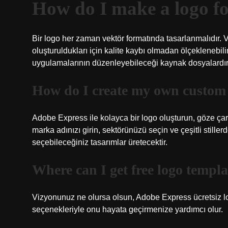
How do I make a logo f
Bir logo her zaman vektör formatında tasarlanmalıdır. V
oluşturuldukları için kalite kaybı olmadan ölçeklenebilir
uygulamalarının düzenleyebileceği kaynak dosyalardır
How do I create my own custom
Adobe Express ile kolayca bir logo oluşturun, göze çar
marka adınızı girin, sektörünüzü seçin ve çeşitli stille
seçebileceğiniz tasarımlar üretecektir.
Where can I get free logo templa
Vizyonunuz ne olursa olsun, Adobe Express ücretsiz log
seçenekleriyle onu hayata geçirmenize yardımcı olur.