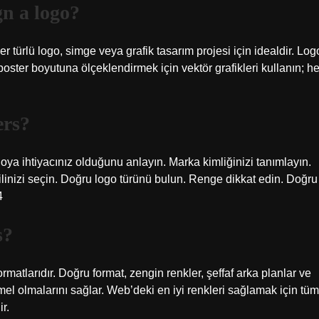
gn a logo?
her türlü logo, simge veya grafik tasarım projesi için idealdir. Log
poster boyutuna ölçeklendirmek için vektör grafikleri kullanın; he
ers?
goya ihtiyacınız olduğunu anlayın. Marka kimliğinizi tanımlayın.
tilinizi seçin. Doğru logo türünü bulun. Renge dikkat edin. Doğru
4
s?
atlarıdır. Doğru format, zengin renkler, şeffaf arka planlar ve
el olmalarını sağlar. Web’deki en iyi renkleri sağlamak için tüm
r.