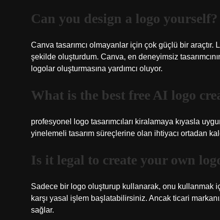
Can you design a logo yourself?
Canva tasarımcı olmayanlar için çok güçlü bir araçtır. Lo
şekilde oluşturdum. Canva, en deneyimsiz tasarımcının
logolar oluşturmasına yardımcı oluyor.
What is the best free AI logo cre
profesyonel logo tasarımcıları kiralamaya kıyasla uygun
yinelemeli tasarım süreçlerine olan ihtiyacı ortadan kal
Is it legal to create your own log
Sadece bir logo oluşturup kullanarak, onu kullanmak iç
karşı yasal işlem başlatabilirsiniz. Ancak ticari markan
sağlar.