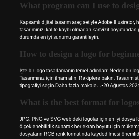
What program can I use to desi
Kapsamlı dijital tasarım araç setiyle Adobe Illustrator, 
tasarımınızı kalite kaybı olmadan kartvizit boyutundan 
durumda en iyi sunumu garantileyin.
How to design a logo for beginn
İşte bir logo tasarlamanın temel adımları: Neden bir lo
Tasarımınız için ilham alın. Rakiplere bakın. Tasarım s
tipografiyi seçin.Daha fazla makale…•20 Ağustos 202
What is the best format for logo
JPG, PNG ve SVG web’deki logolar için en iyi dosya form
ölçeklenebilirlik sunarak her ekran boyutu için mükemm
dosyaların RGB renk formatında kaydedilmesi önemlidi