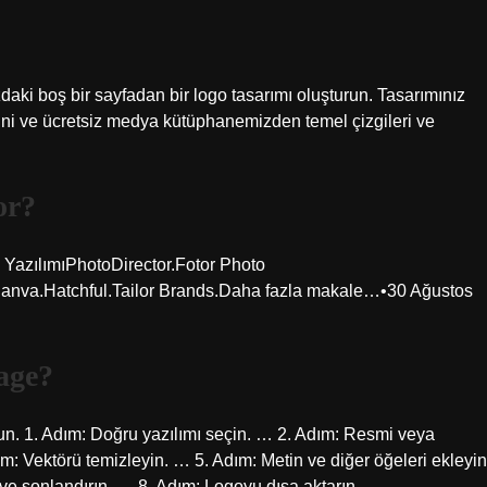
aki boş bir sayfadan bir logo tasarımı oluşturun. Tasarımınız
tipini ve ücretsiz medya kütüphanemizden temel çizgileri ve
or?
a YazılımıPhotoDirector.Fotor Photo
anva.Hatchful.Tailor Brands.Daha fazla makale…•30 Ağustos
age?
run. 1. Adım: Doğru yazılımı seçin. … 2. Adım: Resmi veya
m: Vektörü temizleyin. … 5. Adım: Metin ve diğer öğeleri ekleyin
ve sonlandırın. … 8. Adım: Logoyu dışa aktarın.