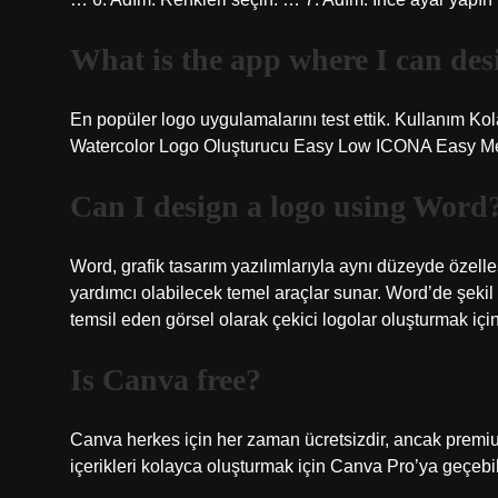
What is the app where I can de
En popüler logo uygulamalarını test ettik. Kullanım Kol
Watercolor Logo Oluşturucu Easy Low ICONA Easy Med
Can I design a logo using Word
Word, grafik tasarım yazılımlarıyla aynı düzeyde özelle
yardımcı olabilecek temel araçlar sunar. Word’de şekil se
temsil eden görsel olarak çekici logolar oluşturmak için
Is Canva free?
Canva herkes için her zaman ücretsizdir, ancak premiu
içerikleri kolayca oluşturmak için Canva Pro’ya geçebili