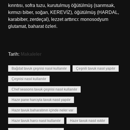
kırıntısı, sofra tuzu, kurutulmuş öğütülmüş (sarımsak,
kırmızı biber, soğan, KEREVİZ), öğütülmüş (HARDAL,
karabiber, zerdeçal), lezzet arttırıcı: monosodyum
glutamat, baharat özleri.
Tarih:
Makaleler
Bağdat tavuk çeşnisi nasıl kullanılır
Çeşnili tavuk nasıl yapılır
Çeşnisi nasıl kullanılır
Chef seasons tavuk çeşnisi nasıl kullanılır
Hazır pane harcıyla tavuk nasıl yapılır
Hazır tavuk baharatının içinde neler var
Hazır tavuk harcı nasıl kullanılır
Hazır tavuk nasıl ısıtılır