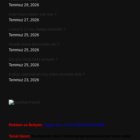
Temmuz 29, 2026
Kışın hava neden sisli olur ?
Temmuz 27, 2026
Loreal 8.11 kaç dakika bekletilir ?
Temmuz 25, 2026
Kinetik enerji korunumlu mu ?
Temmuz 25, 2026
Ela göz rengi nasıl anlaşılır ?
Temmuz 25, 2026
Kafkas cephesinde kaç asker donarak öldü ?
Temmuz 23, 2026
Reklam ve İletişim:
Skype: live:.cid.575569c608265c69
Yasal Uyarı:
Bu internet sitesi, herhangi bir marka, kurum veya şahıs