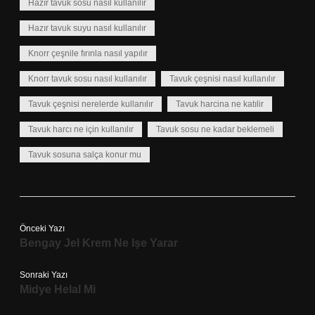
Hazır tavuk sosu nasıl kullanılır
Hazır tavuk suyu nasıl kullanılır
Knorr çeşnile fırınla nasıl yapılır
Knorr tavuk sosu nasıl kullanılır
Tavuk çeşnisi nasıl kullanılır
Tavuk çeşnisi nerelerde kullanılır
Tavuk harcina ne katılir
Tavuk harcı ne için kullanılır
Tavuk sosu ne kadar beklemeli
Tavuk sosuna salça konur mu
Önceki Yazı
Bengay Jel Krem Ne Işe Yarar
Sonraki Yazı
Midye Helal Mi