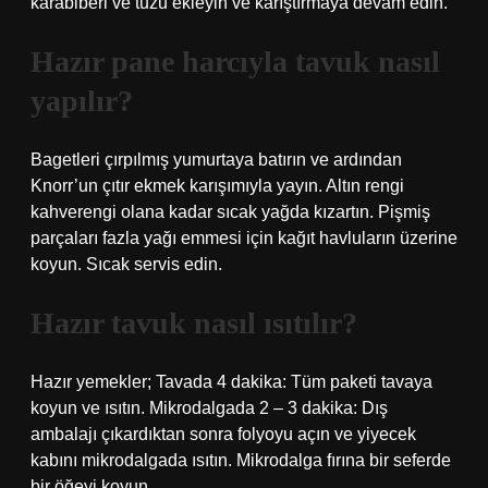
karabiberi ve tuzu ekleyin ve karıştırmaya devam edin.
Hazır pane harcıyla tavuk nasıl
yapılır?
Bagetleri çırpılmış yumurtaya batırın ve ardından
Knorr’un çıtır ekmek karışımıyla yayın. Altın rengi
kahverengi olana kadar sıcak yağda kızartın. Pişmiş
parçaları fazla yağı emmesi için kağıt havluların üzerine
koyun. Sıcak servis edin.
Hazır tavuk nasıl ısıtılır?
Hazır yemekler; Tavada 4 dakika: Tüm paketi tavaya
koyun ve ısıtın. Mikrodalgada 2 – 3 dakika: Dış
ambalajı çıkardıktan sonra folyoyu açın ve yiyecek
kabını mikrodalgada ısıtın. Mikrodalga fırına bir seferde
bir öğeyi koyun.