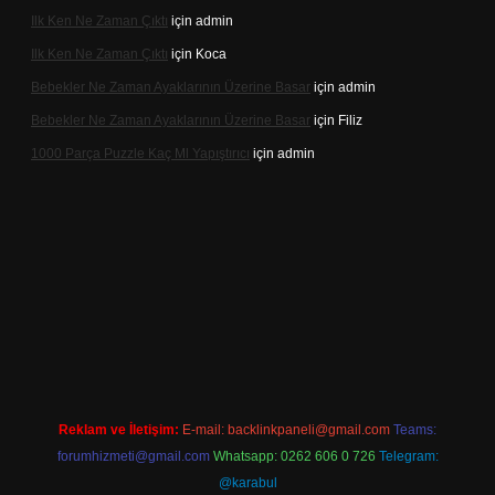
Ilk Ken Ne Zaman Çıktı
için
admin
Ilk Ken Ne Zaman Çıktı
için
Koca
Bebekler Ne Zaman Ayaklarının Üzerine Basar
için
admin
Bebekler Ne Zaman Ayaklarının Üzerine Basar
için
Filiz
1000 Parça Puzzle Kaç Ml Yapıştırıcı
için
admin
s://hiltonbet-giris.com/
betexper indir
Reklam ve İletişim:
E-mail:
backlinkpaneli@gmail.com
Teams:
forumhizmeti@gmail.com
Whatsapp: 0262 606 0 726
Telegram:
@karabul