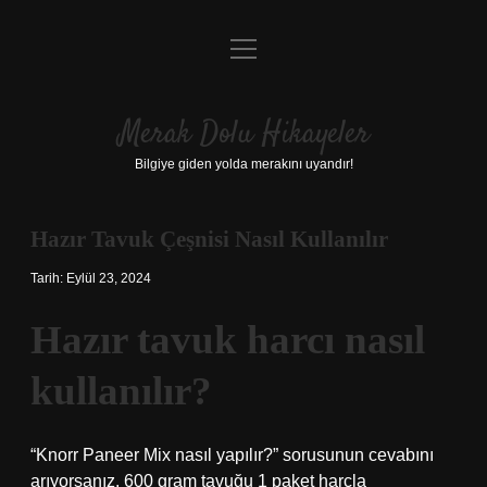
menüyü
Anasayfa
aç
Gizlilik Politikası
Merak Dolu Hikayeler
Yasal Uyarı
Bilgiye giden yolda merakını uyandır!
Hakkımızda
Hazır Tavuk Çeşnisi Nasıl Kullanılır
Tarih: Eylül 23, 2024
Hazır tavuk harcı nasıl
kullanılır?
“Knorr Paneer Mix nasıl yapılır?” sorusunun cevabını
arıyorsanız, 600 gram tavuğu 1 paket harçla