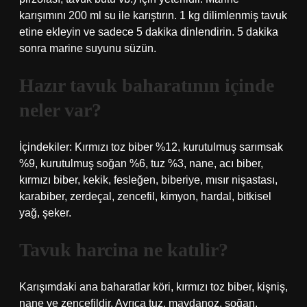
karışımını 200 ml su ile karıştırın. 1 kg dilimlenmiş tavuk
etine ekleyin ve sadece 5 dakika dinlendirin. 5 dakika
sonra marine suyunu süzün.
Hazır tavuk baharatının içinde
neler var?
İçindekiler: Kırmızı toz biber %12, kurutulmuş sarımsak
%9, kurutulmuş soğan %6, tuz %3, nane, acı biber,
kırmızı biber, kekik, fesleğen, biberiye, mısır nişastası,
karabiber, zerdeçal, zencefil, kimyon, hardal, bitkisel
yağ, şeker.
Tavuk harcina ne katılir?
Karışımdaki ana baharatlar köri, kırmızı toz biber, kişniş,
nane ve zencefildir. Ayrıca tuz, maydanoz, soğan,