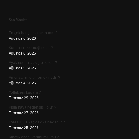
Sidebar
Son Yazılar
En çok hangi takımın puanı ?
Ağustos 6, 2026
Kur’an’ın ilk örneği nedir ?
Ağustos 6, 2026
Ayak neden cips gibi kokar ?
Ağustos 5, 2026
Amensalizme bir örnek nedir ?
Ağustos 4, 2026
Yolluk eni kaç cm ?
Temmuz 29, 2026
Kışın hava neden sisli olur ?
Temmuz 27, 2026
Loreal 8.11 kaç dakika bekletilir ?
Temmuz 25, 2026
Kinetik enerji korunumlu mu ?