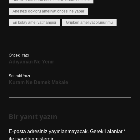
Anestezi almadan önce nelere dikkat edilmeli
Anestezi doktoru ameliyat öncesi ne yapar
En kolay ameliyat hangisi
Gripken ameliyat olunur mu
Önceki Yazı
Adıyaman Ne Yenir
Sonraki Yazı
Kuram Ne Demek Makale
Bir yanıt yazın
E-posta adresiniz yayınlanmayacak.
Gerekli alanlar
*
ile işaretlenmişlerdir