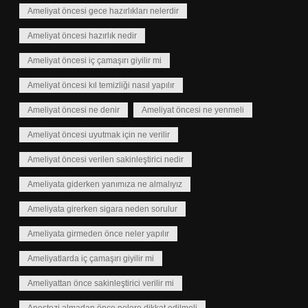
Ameliyat öncesi gece hazırlıkları nelerdir
Ameliyat öncesi hazırlık nedir
Ameliyat öncesi iç çamaşırı giyilir mi
Ameliyat öncesi kıl temizliği nasıl yapılır
Ameliyat öncesi ne denir
Ameliyat öncesi ne yenmeli
Ameliyat öncesi uyutmak için ne verilir
Ameliyat öncesi verilen sakinleştirici nedir
Ameliyata giderken yanımıza ne almalıyız
Ameliyata girerken sigara neden sorulur
Ameliyata girmeden önce neler yapılır
Ameliyatlarda iç çamaşırı giyilir mi
Ameliyattan önce sakinleştirici verilir mi