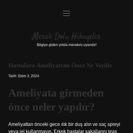
menüyü
Anasayfa
aç
Gizlilik Politikası
Merak Dolu Hikayeler
Yasal Uyarı
Bilgiye giden yolda merakını uyandır!
Hakkımızda
Hastalara Ameliyattan Önce Ne Verilir
Tarih: Ekim 3, 2024
Ameliyata girmeden
önce neler yapılır?
Ameliyattan önceki gece ılık bir duş alın ve saç spreyi
veya jel kullanmayın. Erkek hastalar sakallarını tıraş