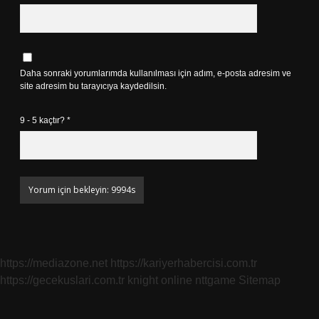
Daha sonraki yorumlarımda kullanılması için adım, e-posta adresim ve
site adresim bu tarayıcıya kaydedilsin.
9 - 5 kaçtır?
*
https://mediazone.net
https://kariyerhabercisi.com.tr
https://gecekuslari.com.tr
knight online
nttgame
Sitemap