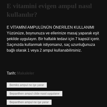
E vitamini evigen ampul nasıl
kullanılır?
E VİTAMİNİ AMPULÜNÜN ÖNERİLEN KULLANIMI
Yüzünüze, boynunuza ve ellerinize masaj yaparak eşit
şekilde uygulayın. Bir haftalık tedavi için 7 kapsül içerir.
Saçınızda kullanmak istiyorsanız, saç uzunluğunuza
bağlı olarak 1 veya 2 ampul kullanabilirsiniz.
Tarih:
Makaleler
Bemiks ampul ne işe yarar
Bepanthen ampul cilde nasıl uygulanır
Bepanthen ampul ne işe yarar