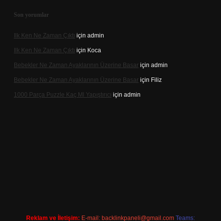
Son yorumlar
Ilk Ken Ne Zaman Çıktı
için
admin
Ilk Ken Ne Zaman Çıktı
için
Koca
Bebekler Ne Zaman Ayaklarının Üzerine Basar
için
admin
Bebekler Ne Zaman Ayaklarının Üzerine Basar
için
Filiz
1000 Parça Puzzle Kaç Ml Yapıştırıcı
için
admin
er indir
Reklam ve İletişim:
E-mail:
backlinkpaneli@gmail.com
Teams: