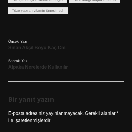
Yüz için en iyi C vitamini hangisi
Yüze hangi ampul kullanılır
Yüze yapılan vitamin iğnesi nedir
Önceki Yazı
Sinan Akçıl Boyu Kaç Cm
Sonraki Yazı
Alpaka Nerelerde Kullanılır
Bir yanıt yazın
E-posta adresiniz yayınlanmayacak.
Gerekli alanlar
*
ile işaretlenmişlerdir