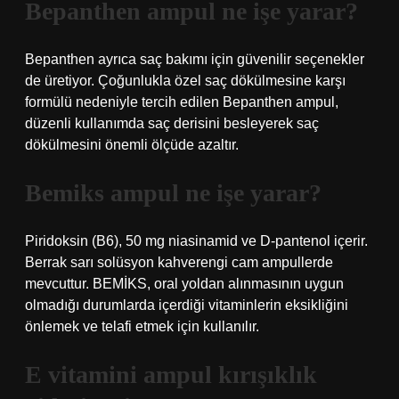
Bepanthen ampul ne işe yarar?
Bepanthen ayrıca saç bakımı için güvenilir seçenekler
de üretiyor. Çoğunlukla özel saç dökülmesine karşı
formülü nedeniyle tercih edilen Bepanthen ampul,
düzenli kullanımda saç derisini besleyerek saç
dökülmesini önemli ölçüde azaltır.
Bemiks ampul ne işe yarar?
Piridoksin (B6), 50 mg niasinamid ve D-pantenol içerir.
Berrak sarı solüsyon kahverengi cam ampullerde
mevcuttur. BEMİKS, oral yoldan alınmasının uygun
olmadığı durumlarda içerdiği vitaminlerin eksikliğini
önlemek ve telafi etmek için kullanılır.
E vitamini ampul kırışıklık