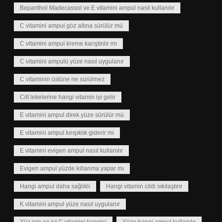
Bepanthol Madecassol ve E vitamini ampul nasıl kullanılır
C vitamini ampul göz altına sürülür mü
C vitamini ampul kreme karıştırılır mı
C vitamini ampulü yüze nasıl uygulanır
C vitaminin üstüne ne sürülmez
Cilt lekelerine hangi vitamin iyi gelir
E vitamini ampul direk yüze sürülür mü
E vitamini ampul kırışıklık giderir mi
E vitamini evigen ampul nasıl kullanılır
Evigen ampul yüzde kıllanma yapar mı
Hangi ampul daha sağlıklı
Hangi vitamin cildi sıkılaştırır
K vitamini ampul yüze nasıl uygulanır