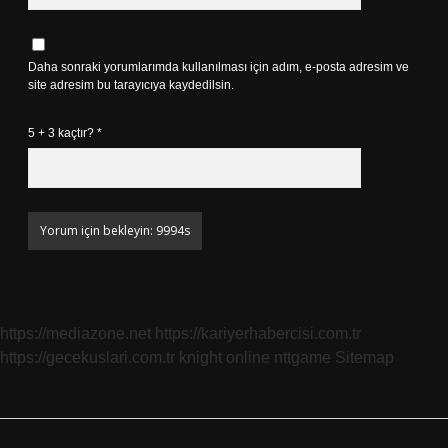
Daha sonraki yorumlarımda kullanılması için adım, e-posta adresim ve
site adresim bu tarayıcıya kaydedilsin.
5 + 3 kaçtır?
*
https://mediazone.net
https://kariyerhabercisi.com.tr
https://gecekuslari.com.tr
knight online
nttgame
Sitemap