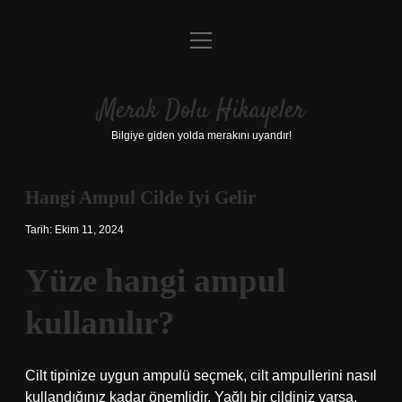
menüyü
Anasayfa
aç
Gizlilik Politikası
Merak Dolu Hikayeler
Yasal Uyarı
Bilgiye giden yolda merakını uyandır!
Hakkımızda
Hangi Ampul Cilde Iyi Gelir
Tarih: Ekim 11, 2024
Yüze hangi ampul
kullanılır?
Cilt tipinize uygun ampulü seçmek, cilt ampullerini nasıl
kullandığınız kadar önemlidir. Yağlı bir cildiniz varsa,