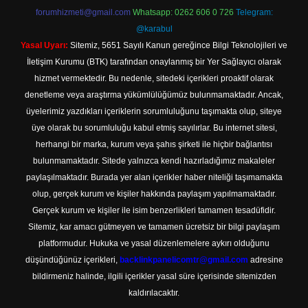
forumhizmeti@gmail.com
Whatsapp: 0262 606 0 726
Telegram:
@karabul
Yasal Uyarı:
Sitemiz, 5651 Sayılı Kanun gereğince Bilgi Teknolojileri ve
İletişim Kurumu (BTK) tarafından onaylanmış bir Yer Sağlayıcı olarak
hizmet vermektedir. Bu nedenle, sitedeki içerikleri proaktif olarak
denetleme veya araştırma yükümlülüğümüz bulunmamaktadır. Ancak,
üyelerimiz yazdıkları içeriklerin sorumluluğunu taşımakta olup, siteye
üye olarak bu sorumluluğu kabul etmiş sayılırlar. Bu internet sitesi,
herhangi bir marka, kurum veya şahıs şirketi ile hiçbir bağlantısı
bulunmamaktadır. Sitede yalnızca kendi hazırladığımız makaleler
paylaşılmaktadır. Burada yer alan içerikler haber niteliği taşımamakta
olup, gerçek kurum ve kişiler hakkında paylaşım yapılmamaktadır.
Gerçek kurum ve kişiler ile isim benzerlikleri tamamen tesadüfidir.
Sitemiz, kar amacı gütmeyen ve tamamen ücretsiz bir bilgi paylaşım
platformudur. Hukuka ve yasal düzenlemelere aykırı olduğunu
düşündüğünüz içerikleri,
backlinkpanelicomtr@gmail.com
adresine
bildirmeniz halinde, ilgili içerikler yasal süre içerisinde sitemizden
kaldırılacaktır.