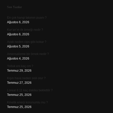
Sidebar
Son Yazılar
En çok hangi takımın puanı ?
Ağustos 6, 2026
Kur’an’ın ilk örneği nedir ?
Ağustos 6, 2026
Ayak neden cips gibi kokar ?
Ağustos 5, 2026
Amensalizme bir örnek nedir ?
Ağustos 4, 2026
Yolluk eni kaç cm ?
Temmuz 29, 2026
Kışın hava neden sisli olur ?
Temmuz 27, 2026
Loreal 8.11 kaç dakika bekletilir ?
Temmuz 25, 2026
Kinetik enerji korunumlu mu ?
Temmuz 25, 2026