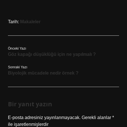
Tarih:
Makaleler
Önceki Yazı
Göz kapağı düşüklüğü için ne yapılmalı ?
Sonraki Yazı
Biyolojik mücadele nedir örnek ?
Bir yanıt yazın
E-posta adresiniz yayınlanmayacak.
Gerekli alanlar
*
ile işaretlenmişlerdir