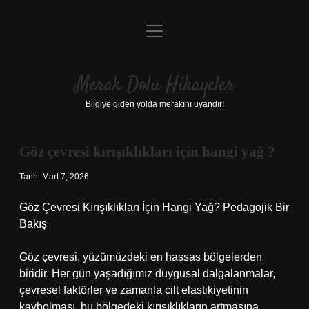
menüyü
Anasayfa
aç
Gizlilik Politikası
Merak Dolu Hikayeler
Yasal Uyarı
Bilgiye giden yolda merakını uyandır!
Hakkımızda
Göz çevresi kırışıklıkları için hangi yağ ?
Tarih: Mart 7, 2026
Göz Çevresi Kırışıklıkları İçin Hangi Yağ? Pedagojik Bir
Bakış
Göz çevresi, yüzümüzdeki en hassas bölgelerden
biridir. Her gün yaşadığımız duygusal dalgalanmalar,
çevresel faktörler ve zamanla cilt elastikiyetinin
kaybolması, bu bölgedeki kırışıklıkların artmasına