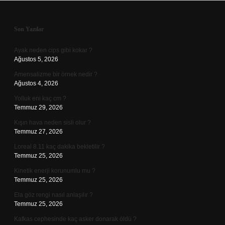
Sidebar
Son Yazılar
Ayak neden cips gibi kokar ?
Ağustos 5, 2026
Amensalizme bir örnek nedir ?
Ağustos 4, 2026
Yolluk eni kaç cm ?
Temmuz 29, 2026
Kışın hava neden sisli olur ?
Temmuz 27, 2026
Loreal 8.11 kaç dakika bekletilir ?
Temmuz 25, 2026
Kinetik enerji korunumlu mu ?
Temmuz 25, 2026
Ela göz rengi nasıl anlaşılır ?
Temmuz 25, 2026
Kafkas cephesinde kaç asker donarak öldü ?