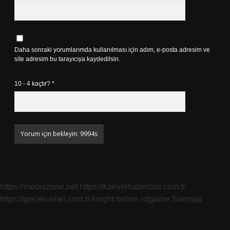
Daha sonraki yorumlarımda kullanılması için adım, e-posta adresim ve
site adresim bu tarayıcıya kaydedilsin.
10 - 4 kaçtır?
*
https://mediazone.net
https://kariyerhabercisi.com.tr
https://gecekuslari.com.tr
knight online
nttgame
Sitemap