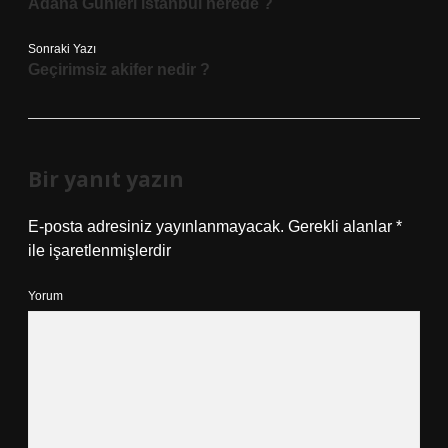
Adana Günleri istanbul nerede ?
Sonraki Yazı
Geçirimsiz akifer nedir ?
Bir yanıt yazın
E-posta adresiniz yayınlanmayacak.
Gerekli alanlar
*
ile işaretlenmişlerdir
Yorum