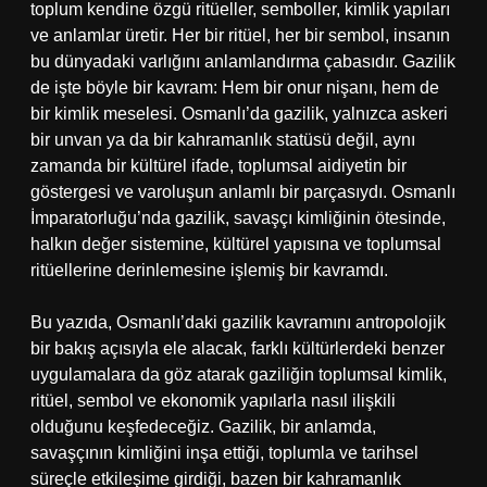
toplum kendine özgü ritüeller, semboller, kimlik yapıları
ve anlamlar üretir. Her bir ritüel, her bir sembol, insanın
bu dünyadaki varlığını anlamlandırma çabasıdır. Gazilik
de işte böyle bir kavram: Hem bir onur nişanı, hem de
bir kimlik meselesi. Osmanlı’da gazilik, yalnızca askeri
bir unvan ya da bir kahramanlık statüsü değil, aynı
zamanda bir kültürel ifade, toplumsal aidiyetin bir
göstergesi ve varoluşun anlamlı bir parçasıydı. Osmanlı
İmparatorluğu’nda gazilik, savaşçı kimliğinin ötesinde,
halkın değer sistemine, kültürel yapısına ve toplumsal
ritüellerine derinlemesine işlemiş bir kavramdı.
Bu yazıda, Osmanlı’daki gazilik kavramını antropolojik
bir bakış açısıyla ele alacak, farklı kültürlerdeki benzer
uygulamalara da göz atarak gaziliğin toplumsal kimlik,
ritüel, sembol ve ekonomik yapılarla nasıl ilişkili
olduğunu keşfedeceğiz. Gazilik, bir anlamda,
savaşçının kimliğini inşa ettiği, toplumla ve tarihsel
süreçle etkileşime girdiği, bazen bir kahramanlık