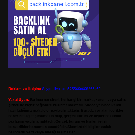
Reklam ve İletişim:
Skype: live:.cid.575569c608265c69
Yasal Uyarı:
Bu internet sitesi, herhangi bir marka, kurum veya şahıs
şirketi ile hiçbir bağlantısı bulunmamaktadır. Sitede yalnızca kendi
hazırladığımız makaleler paylaşılmaktadır. Burada yer alan içerikler
haber niteliği taşımamakta olup, gerçek kurum ve kişiler hakkında
paylaşım yapılmamaktadır. Gerçek kurum ve kişiler ile isim
benzerlikleri tamamen tesadüfidir. Sitemizdeki bilgiler taslak
halindedir ve tavsiye niteliği taşımazlar.