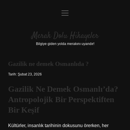
menüyü
Anasayfa
aç
Gizlilik Politikası
Merak Dolu Hikayeler
Yasal Uyarı
Bilgiye giden yolda merakını uyandır!
Hakkımızda
Gazilik ne demek Osmanlıda ?
Tarih: Şubat 23, 2026
Gazilik Ne Demek Osmanlı’da?
Antropolojik Bir Perspektiften
Bir Keşif
Kültürler, insanlık tarihinin dokusunu örerken, her