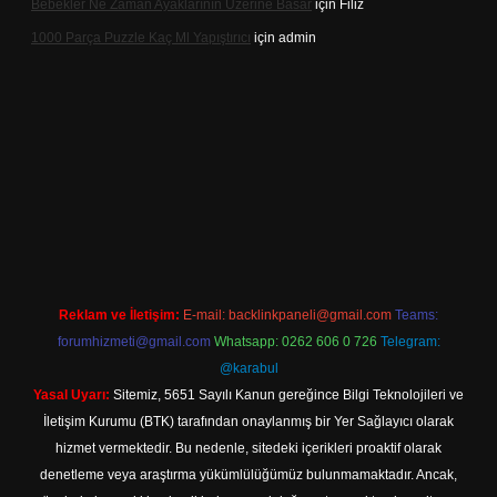
Bebekler Ne Zaman Ayaklarının Üzerine Basar
için
Filiz
1000 Parça Puzzle Kaç Ml Yapıştırıcı
için
admin
r
Reklam ve İletişim:
E-mail:
backlinkpaneli@gmail.com
Teams:
forumhizmeti@gmail.com
Whatsapp: 0262 606 0 726
Telegram:
@karabul
Yasal Uyarı:
Sitemiz, 5651 Sayılı Kanun gereğince Bilgi Teknolojileri ve
İletişim Kurumu (BTK) tarafından onaylanmış bir Yer Sağlayıcı olarak
hizmet vermektedir. Bu nedenle, sitedeki içerikleri proaktif olarak
denetleme veya araştırma yükümlülüğümüz bulunmamaktadır. Ancak,