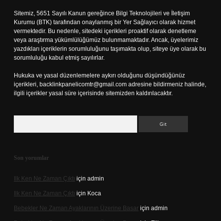
Sitemiz, 5651 Sayılı Kanun gereğince Bilgi Teknolojileri ve İletişim
Kurumu (BTK) tarafından onaylanmış bir Yer Sağlayıcı olarak hizmet
vermektedir. Bu nedenle, sitedeki içerikleri proaktif olarak denetleme
veya araştırma yükümlülüğümüz bulunmamaktadır. Ancak, üyelerimiz
yazdıkları içeriklerin sorumluluğunu taşımakta olup, siteye üye olarak bu
sorumluluğu kabul etmiş sayılırlar.
Hukuka ve yasal düzenlemelere aykırı olduğunu düşündüğünüz
içerikleri,
backlinkpanelicomtr@gmail.com
adresine bildirmeniz halinde,
ilgili içerikler yasal süre içerisinde sitemizden kaldırılacaktır.
Arama
Son yorumlar
Ilk Ken Ne Zaman Çıktı
için
admin
Ilk Ken Ne Zaman Çıktı
için
Koca
Bebekler Ne Zaman Ayaklarının Üzerine Basar
için
admin