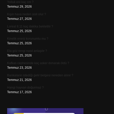
Yolluk eni kaç cm ?
Temmuz 29, 2026
Kışın hava neden sisli olur ?
Temmuz 27, 2026
Loreal 8.11 kaç dakika bekletilir ?
Temmuz 25, 2026
Kinetik enerji korunumlu mu ?
Temmuz 25, 2026
Ela göz rengi nasıl anlaşılır ?
Temmuz 25, 2026
Kafkas cephesinde kaç asker donarak öldü ?
Temmuz 23, 2026
Bankaların istediği gelir belgesi nereden alınır ?
Temmuz 21, 2026
Hangi hayvan doğurmaz ?
Temmuz 17, 2026