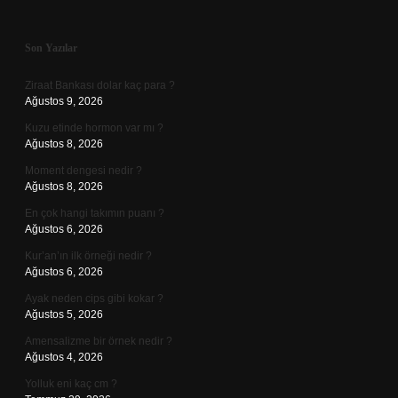
Sidebar
Son Yazılar
Ziraat Bankası dolar kaç para ?
Ağustos 9, 2026
Kuzu etinde hormon var mı ?
Ağustos 8, 2026
Moment dengesi nedir ?
Ağustos 8, 2026
En çok hangi takımın puanı ?
Ağustos 6, 2026
Kur’an’ın ilk örneği nedir ?
Ağustos 6, 2026
Ayak neden cips gibi kokar ?
Ağustos 5, 2026
Amensalizme bir örnek nedir ?
Ağustos 4, 2026
Yolluk eni kaç cm ?