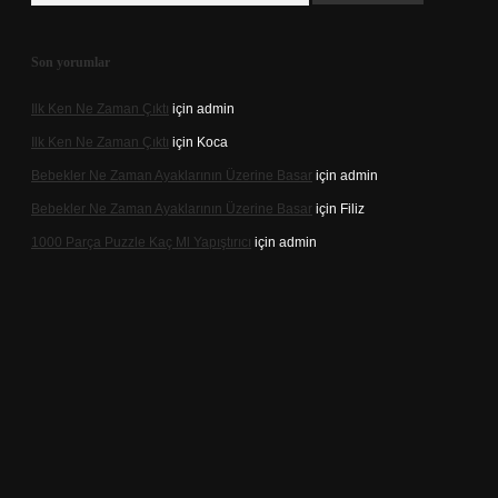
Son yorumlar
Ilk Ken Ne Zaman Çıktı
için
admin
Ilk Ken Ne Zaman Çıktı
için
Koca
Bebekler Ne Zaman Ayaklarının Üzerine Basar
için
admin
Bebekler Ne Zaman Ayaklarının Üzerine Basar
için
Filiz
1000 Parça Puzzle Kaç Ml Yapıştırıcı
için
admin
https://hiltonbet-giris.com/
betexper indir