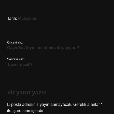
Tarih:
Makaleler
Önceki Yazı
Gaye Su Akyol ne tür müzik yapıyor ?
Sonraki Yazı
Tasvir nasıl ?
Bir yanıt yazın
E-posta adresiniz yayınlanmayacak.
Gerekli alanlar
*
ile işaretlenmişlerdir