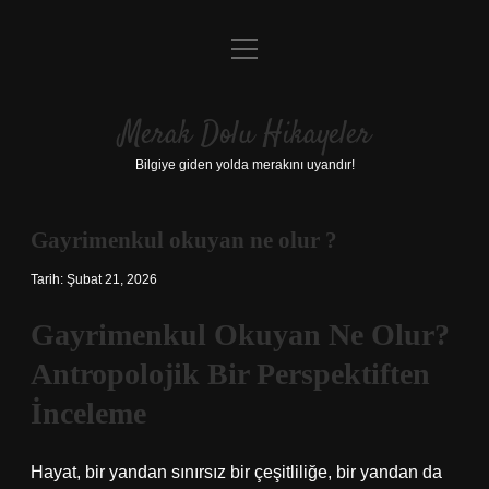
menüyü
Anasayfa
aç
Gizlilik Politikası
Merak Dolu Hikayeler
Yasal Uyarı
Bilgiye giden yolda merakını uyandır!
Hakkımızda
Gayrimenkul okuyan ne olur ?
Tarih: Şubat 21, 2026
Gayrimenkul Okuyan Ne Olur?
Antropolojik Bir Perspektiften
İnceleme
Hayat, bir yandan sınırsız bir çeşitliliğe, bir yandan da