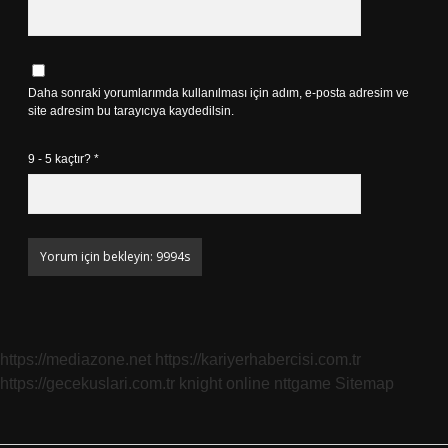
Daha sonraki yorumlarımda kullanılması için adım, e-posta adresim ve
site adresim bu tarayıcıya kaydedilsin.
9 - 5 kaçtır?
*
https://mediazone.net
https://kariyerhabercisi.com.tr
https://gecekuslari.com.tr
knight online
nttgame
Sitemap