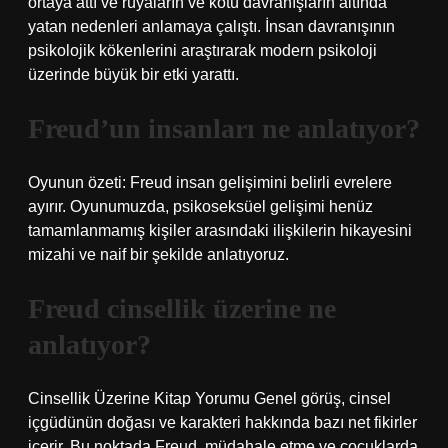
ortaya attı ve rüyaların ve kötü davranışların altında
yatan nedenleri anlamaya çalıştı. İnsan davranışının
psikolojik kökenlerini araştırarak modern psikoloji
üzerinde büyük bir etki yarattı.
Freud’un insanları ne anlatıyor?
Oyunun özeti: Freud insan gelişimini belirli evrelere
ayırır. Oyunumuzda, psikoseksüel gelişimi henüz
tamamlanmamış kişiler arasındaki ilişkilerin hikayesini
mizahi ve naif bir şekilde anlatıyoruz.
Freud cinsellik üzerine ne
anlatıyor?
Cinsellik Üzerine Kitap Yorumu Genel görüş, cinsel
içgüdünün doğası ve karakteri hakkında bazı net fikirler
içerir. Bu noktada Freud, müdahale etme ve çocuklarda