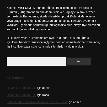
Sitemiz, 5651 Sayılı Kanun gereğince Bilgi Teknolojileri ve İletişim
Kurumu (BTK) tarafından onaylanmış bir Yer Sağlayıcı olarak hizmet
vermektedir. Bu nedenle, sitedeki içerikleri proaktif olarak denetleme
veya araştırma yükümlülüğümüz bulunmamaktadır. Ancak, üyelerimiz
yazdıkları içeriklerin sorumluluğunu taşımakta olup, siteye üye olarak bu
sorumluluğu kabul etmiş sayılırlar.
Hukuka ve yasal düzenlemelere aykırı olduğunu düşündüğünüz
içerikleri,
backlinkpanelicomtr@gmail.com
adresine bildirmeniz halinde,
ilgili içerikler yasal süre içerisinde sitemizden kaldırılacaktır.
Arama
Son yorumlar
Ilk Ken Ne Zaman Çıktı
için
admin
Ilk Ken Ne Zaman Çıktı
için
Koca
Bebekler Ne Zaman Ayaklarının Üzerine Basar
için
admin