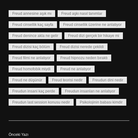
Freud annesine aşık mı
Freud aşkı nasıl tanımlar
Freud cinsellik kaç sayfa
Freud cinsellik üzerine ne anlatıyor
Freud denince akla ne gelir
Freud dizi gerçek bir hikaye mi
Freud dizisi kaç bölüm
Freud dizisi nerede çekildi
Freud filmi ne anlatıyor
Freud hipnozu neden bıraktı
Freud homofobik miydi
Freud ne anlatıyor
Freud ne düşünür
Freud teorisi nedir
Freudun dini nedir
Freudun insani kaç perde
Freudun insanları ne anlatıyor
Freudun last session konusu nedir
Psikolojinin babası kimdir
Önceki Yazı