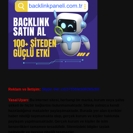
Reklam ve İletişim:
Skype: live:.cid.575569c608265c69
Yasal Uyarı:
Bu internet sitesi, herhangi bir marka, kurum veya şahıs
şirketi ile hiçbir bağlantısı bulunmamaktadır. Sitede yalnızca kendi
hazırladığımız makaleler paylaşılmaktadır. Burada yer alan içerikler
haber niteliği taşımamakta olup, gerçek kurum ve kişiler hakkında
paylaşım yapılmamaktadır. Gerçek kurum ve kişiler ile isim
benzerlikleri tamamen tesadüfidir. Sitemizdeki bilgiler taslak
halindedir ve tavsiye niteliği taşımazlar.