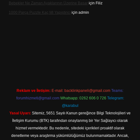
Bebekler Ne Zaman Ayaklarının Üzerine Basar
için
Filiz
1000 Parça Puzzle Kaç Ml Yapıştırıcı
için
admin
ttps://hiltonbet-giris.com/
betexper indir
Reklam ve İletişim:
E-mail:
backlinkpaneli@gmail.com
Teams:
forumhizmeti@gmail.com
Whatsapp: 0262 606 0 726
Telegram:
@karabul
Yasal Uyarı:
Sitemiz, 5651 Sayılı Kanun gereğince Bilgi Teknolojileri ve
İletişim Kurumu (BTK) tarafından onaylanmış bir Yer Sağlayıcı olarak
hizmet vermektedir. Bu nedenle, sitedeki içerikleri proaktif olarak
denetleme veya araştırma yükümlülüğümüz bulunmamaktadır. Ancak,