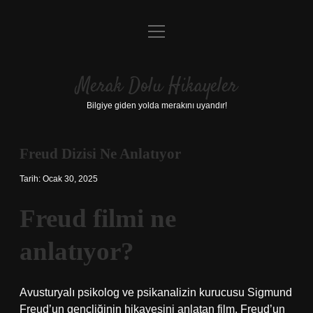
menüyü
Anasayfa
aç
Gizlilik Politikası
Merak Dolu Hikayeler
Yasal Uyarı
Bilgiye giden yolda merakını uyandır!
Hakkımızda
Freud Dizisi Ne Anlatıyor
Tarih: Ocak 30, 2025
Freud filmi ne
anlatıyor?
Avusturyalı psikolog ve psikanalizin kurucusu Sigmund
Freud’un gençliğinin hikayesini anlatan film, Freud’un