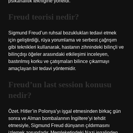
psikanalitik tekniğine yöneldi.
Freud teorisi nedir?
Sigmund Freud’un ruhsal bozuklukları tedavi etmek
için geliştirdiği, rüya yorumlama ve serbest çağrışım
gibi teknikleri kullanarak, hastanın zihnindeki bilinçli ve
bilinçdışı öğeler arasındaki etkileşimi inceleyen,
bastırılmış korku ve çatışmaları bilince çıkarmayı
amaçlayan bir tedavi yöntemidir.
Freud’un last session konusu
nedir?
Özet. Hitler’in Polonya’yı işgal etmesinden birkaç gün
sonra ve Alman bombalarının İngiltere’yi tehdit
etmesiyle, Sigmund Freud dünyanın çıldırmasını
izlemek zorundadır. Memleketindeki Nazi işgalinden