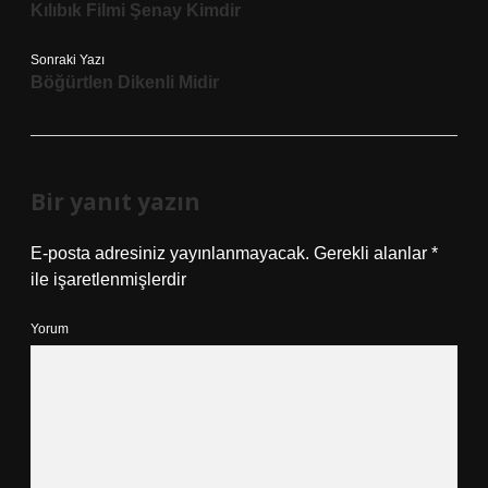
Kılıbık Filmi Şenay Kimdir
Sonraki Yazı
Böğürtlen Dikenli Midir
Bir yanıt yazın
E-posta adresiniz yayınlanmayacak.
Gerekli alanlar
*
ile işaretlenmişlerdir
Yorum