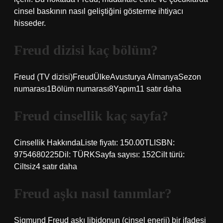
cinsel baskının nasıl geliştiğini gösterme ihtiyacı
hisseder.
Freud dizisi kaç bölüm?
Freud (TV dizisi)FreudÜlkeAvusturya AlmanyaSezon
numarası1Bölüm numarası8Yapım11 satır daha
Freud cinsellik kaç sayfa?
Cinsellik HakkındaListe fiyatı: 150.00TLISBN:
9754680225Dil: TÜRKSayfa sayısı: 152Cilt türü:
Ciltsiz4 satır daha
Freud aşkı nasıl tanımlar?
Sigmund Freud aşkı libidonun (cinsel enerji) bir ifadesi