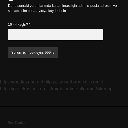
Daha sonraki yorumlarımda kullanılması için adım, e-posta adresim ve
site adresim bu tarayıcıya kaydedilsin.
10 - 4 kaçtır?
*
https://mediazone.net
https://kariyerhabercisi.com.tr
https://gecekuslari.com.tr
knight online
nttgame
Sitemap
Sidebar
Son Yazılar