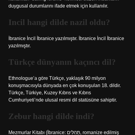
duygusal durumlarını ifade etmek için kullanılır.
Incil hangi dilde nazil oldu?
İbranice İncil İbranice yazılmıştır. İbranice İncil İbranice
yazılmıştır.
Türkçe dünyanın kaçıncı dil?
Ethnologue’a göre Türkçe, yaklaşık 90 milyon
konuşmacısıyla dünyada en çok konuşulan 18. dildir.
Türkçe, Türkiye, Kuzey Kıbrıs ve Kıbrıs
Cumhuriyeti’nde ulusal resmi dil statüsüne sahiptir.
Zebur hangi dilde indi?
Mezmurlar Kitabı (İbranice: תְּהִלִּים‎, romanize edilmiş