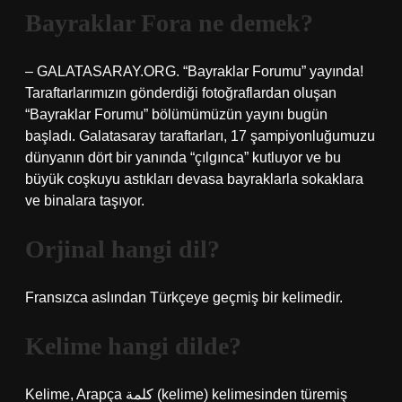
Bayraklar Fora ne demek?
– GALATASARAY.ORG. “Bayraklar Forumu” yayında!
Taraftarlarımızın gönderdiği fotoğraflardan oluşan
“Bayraklar Forumu” bölümümüzün yayını bugün
başladı. Galatasaray taraftarları, 17 şampiyonluğumuzu
dünyanın dört bir yanında “çılgınca” kutluyor ve bu
büyük coşkuyu astıkları devasa bayraklarla sokaklara
ve binalara taşıyor.
Orjinal hangi dil?
Fransızca aslından Türkçeye geçmiş bir kelimedir.
Kelime hangi dilde?
Kelime, Arapça كلمة (kelime) kelimesinden türemiş