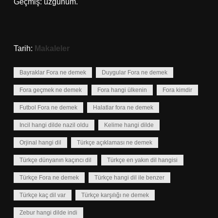
Geçmiş: üzgünüm.
Tarih:
Makaleler
Bayraklar Fora ne demek
Duygular Fora ne demek
Fora geçmek ne demek
Fora hangi ülkenin
Fora kimdir
Futbol Fora ne demek
Halatlar fora ne demek
Incil hangi dilde nazil oldu
Kelime hangi dilde
Orjinal hangi dil
Türkçe açıklaması ne demek
Türkçe dünyanın kaçıncı dil
Türkçe en yakın dil hangisi
Türkçe Fora ne demek
Türkçe hangi dil ile benzer
Türkçe kaç dil var
Türkçe karşılığı ne demek
Zebur hangi dilde indi