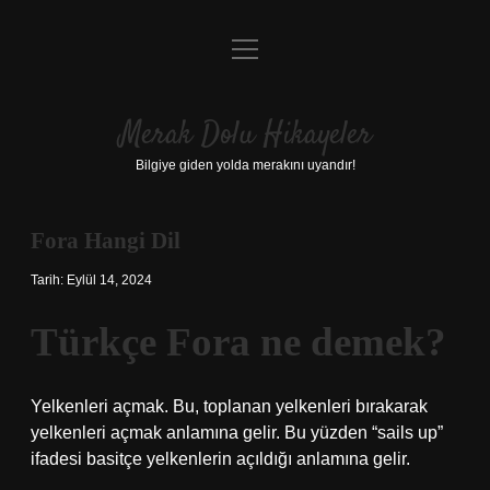
menüyü
Anasayfa
aç
Gizlilik Politikası
Merak Dolu Hikayeler
Yasal Uyarı
Bilgiye giden yolda merakını uyandır!
Hakkımızda
Fora Hangi Dil
Tarih: Eylül 14, 2024
Türkçe Fora ne demek?
Yelkenleri açmak. Bu, toplanan yelkenleri bırakarak
yelkenleri açmak anlamına gelir. Bu yüzden “sails up”
ifadesi basitçe yelkenlerin açıldığı anlamına gelir.