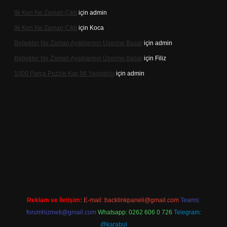
Ilk Ken Ne Zaman Çıktı
için
admin
Ilk Ken Ne Zaman Çıktı
için
Koca
Bebekler Ne Zaman Ayaklarının Üzerine Basar
için
admin
Bebekler Ne Zaman Ayaklarının Üzerine Basar
için
Filiz
1000 Parça Puzzle Kaç Ml Yapıştırıcı
için
admin
r
Reklam ve İletişim:
E-mail:
backlinkpaneli@gmail.com
Teams:
forumhizmeti@gmail.com
Whatsapp: 0262 606 0 726
Telegram:
@karabul