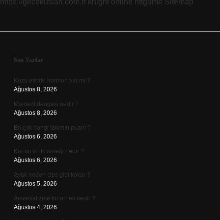
https://gecekuslari.com.tr
knight online
nttgame
Sitemap
Sidebar
Son Yazılar
Kuzu etinde hormon var mı ?
Ağustos 8, 2026
Moment dengesi nedir ?
Ağustos 8, 2026
En çok hangi takımın puanı ?
Ağustos 6, 2026
Kur’an’ın ilk örneği nedir ?
Ağustos 6, 2026
Ayak neden cips gibi kokar ?
Ağustos 5, 2026
Amensalizme bir örnek nedir ?
Ağustos 4, 2026