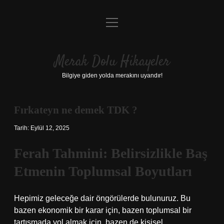
menüyü
Anasayfa
aç
Gizlilik Politikası
Merak Dolu Hikayeler
Yasal Uyarı
Bilgiye giden yolda merakını uyandır!
Hakkımızda
Fırkateyn ne demek TDK ?
Tarih: Eylül 12, 2025
Ferah Tahmini: Belirsizlikle Baş
Etmenin Toplumsal Boyutları
Hepimiz geleceğe dair öngörülerde bulunuruz. Bu
bazen ekonomik bir karar için, bazen toplumsal bir
tartışmada yol almak için, bazen de kişisel