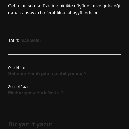
Gelin, bu sorular üzerine birlikte düşünelim ve geleceği
daha kapsayıcı bir ferahlıkla tahayyül edelim.
Tarih:
Makaleler
Önceki Yazı
Şebnem Ferah gitar çalabiliyor mu ?
Sonraki Yazı
Merkeziyetçi Parti Nedir ?
Bir yanıt yazın