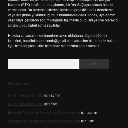
Kurumu (BTK) tarafından onaylanmış bir Yer Sağlayıcı olarak hizmet
vermektedir. Bu nedenle, sitedeki içerikleri proaktif olarak denetleme
veya araştırma yükümlülüğümüz bulunmamaktadır. Ancak, üyelerimiz
yazdıkları içeriklerin sorumluluğunu taşımakta olup, siteye üye olarak bu
sorumluluğu kabul etmiş sayılırlar.
Hukuka ve yasal düzenlemelere aykırı olduğunu düşündüğünüz
içerikleri,
backlinkpanelicomtr@gmail.com
adresine bildirmeniz halinde,
ilgili içerikler yasal süre içerisinde sitemizden kaldırılacaktır.
Arama
Son yorumlar
Ilk Ken Ne Zaman Çıktı
için
admin
Ilk Ken Ne Zaman Çıktı
için
Koca
Bebekler Ne Zaman Ayaklarının Üzerine Basar
için
admin
Bebekler Ne Zaman Ayaklarının Üzerine Basar
için
Filiz