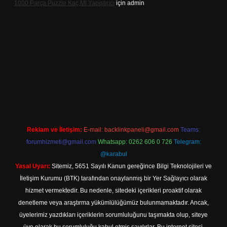
1000 Parça Puzzle Kaç Ml Yapıştırıcı
için
admin
ir
Reklam ve İletişim:
E-mail:
backlinkpaneli@gmail.com
Teams:
forumhizmeti@gmail.com
Whatsapp: 0262 606 0 726
Telegram:
@karabul
Yasal Uyarı:
Sitemiz, 5651 Sayılı Kanun gereğince Bilgi Teknolojileri ve
İletişim Kurumu (BTK) tarafından onaylanmış bir Yer Sağlayıcı olarak
hizmet vermektedir. Bu nedenle, sitedeki içerikleri proaktif olarak
denetleme veya araştırma yükümlülüğümüz bulunmamaktadır. Ancak,
üyelerimiz yazdıkları içeriklerin sorumluluğunu taşımakta olup, siteye