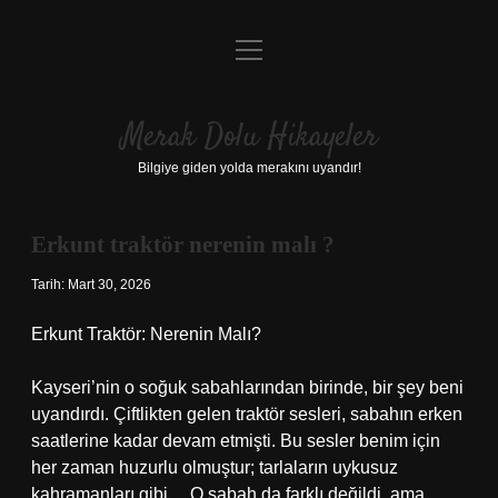
menüyü
Anasayfa
aç
Gizlilik Politikası
Merak Dolu Hikayeler
Yasal Uyarı
Bilgiye giden yolda merakını uyandır!
Hakkımızda
Erkunt traktör nerenin malı ?
Tarih: Mart 30, 2026
Erkunt Traktör: Nerenin Malı?
Kayseri’nin o soğuk sabahlarından birinde, bir şey beni
uyandırdı. Çiftlikten gelen traktör sesleri, sabahın erken
saatlerine kadar devam etmişti. Bu sesler benim için
her zaman huzurlu olmuştur; tarlaların uykusuz
kahramanları gibi… O sabah da farklı değildi, ama