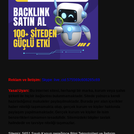
Reklam ve İletişim:
Skype: live:.cid.575569c608265c69
Yasal Uyarı:
Bu internet sitesi, herhangi bir marka, kurum veya şahıs
şirketi ile hiçbir bağlantısı bulunmamaktadır. Sitede yalnızca kendi
hazırladığımız makaleler paylaşılmaktadır. Burada yer alan içerikler
haber niteliği taşımamakta olup, gerçek kurum ve kişiler hakkında
paylaşım yapılmamaktadır. Gerçek kurum ve kişiler ile isim
benzerlikleri tamamen tesadüfidir. Sitemizdeki bilgiler taslak
halindedir ve tavsiye niteliği taşımazlar.
Sitemiz, 5651 Sayılı Kanun gereğince Bilgi Teknolojileri ve İletişim