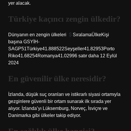
yer alacak.
Türkiye kaçıncı zengin ülkedir?
Dünyanın en zengin ülkeleri
SıralamaÜlkeKişi
başına GSYİH-
SAGP51Türkiye41.888522Seyşeller41.82953Porto
Riko41.68254Romanya41.02996 satır daha 12 Eylül
2024
En güvenilir ülke neresidir?
İzlanda, düşük suç oranları ve istikrarlı siyasi ortamıyla
gezginlere güvenli bir ortam sunarak ilk sırada yer
alıyor. İzlanda’yı Lüksemburg, Norveç, İsviçre ve
Danimarka gibi ülkeler takip ediyor.