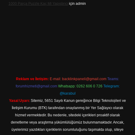
1000 Parça Puzzle Kaç Ml Yapıştırıcı
için
admin
tps://hiltonbet-giris.com/
betexper indir
Reklam ve İletişim:
E-mail:
backlinkpaneli@gmail.com
Teams:
forumhizmeti@gmail.com
Whatsapp: 0262 606 0 726
Telegram:
@karabul
Yasal Uyarı:
Sitemiz, 5651 Sayılı Kanun gereğince Bilgi Teknolojileri ve
İletişim Kurumu (BTK) tarafından onaylanmış bir Yer Sağlayıcı olarak
hizmet vermektedir. Bu nedenle, sitedeki içerikleri proaktif olarak
denetleme veya araştırma yükümlülüğümüz bulunmamaktadır. Ancak,
üyelerimiz yazdıkları içeriklerin sorumluluğunu taşımakta olup, siteye