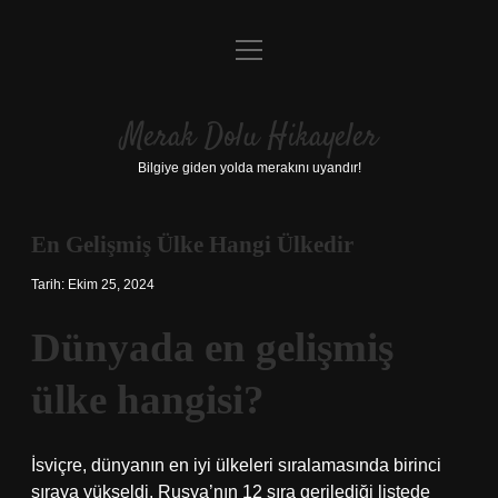
menüyü
Anasayfa
aç
Gizlilik Politikası
Merak Dolu Hikayeler
Yasal Uyarı
Bilgiye giden yolda merakını uyandır!
Hakkımızda
En Gelişmiş Ülke Hangi Ülkedir
Tarih: Ekim 25, 2024
Dünyada en gelişmiş
ülke hangisi?
İsviçre, dünyanın en iyi ülkeleri sıralamasında birinci
sıraya yükseldi. Rusya’nın 12 sıra gerilediği listede