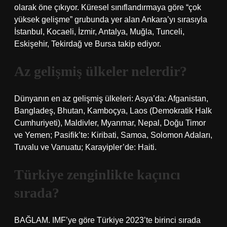
olarak öne çıkıyor. Küresel sınıflandırmaya göre “çok
yüksek gelişme” grubunda yer alan Ankara’yı sırasıyla
İstanbul, Kocaeli, İzmir, Antalya, Muğla, Tunceli,
Eskişehir, Tekirdağ ve Bursa takip ediyor.
Az gelişmiş ülkeler nelerdir?
Dünyanın en az gelişmiş ülkeleri: Asya’da: Afganistan,
Bangladeş, Bhutan, Kamboçya, Laos (Demokratik Halk
Cumhuriyeti), Maldivler, Myanmar, Nepal, Doğu Timor
ve Yemen; Pasifik’te: Kiribati, Samoa, Solomon Adaları,
Tuvalu ve Vanuatu; Karayipler’de: Haiti.
Türkiye zenginlikte kaçıncı
sırada?
BAĞLAM. IMF’ye göre Türkiye 2023’te birinci sırada