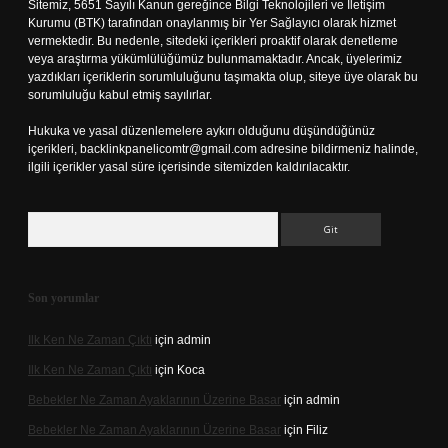
Sitemiz, 5651 Sayılı Kanun gereğince Bilgi Teknolojileri ve İletişim
Kurumu (BTK) tarafından onaylanmış bir Yer Sağlayıcı olarak hizmet
vermektedir. Bu nedenle, sitedeki içerikleri proaktif olarak denetleme
veya araştırma yükümlülüğümüz bulunmamaktadır. Ancak, üyelerimiz
yazdıkları içeriklerin sorumluluğunu taşımakta olup, siteye üye olarak bu
sorumluluğu kabul etmiş sayılırlar.
Hukuka ve yasal düzenlemelere aykırı olduğunu düşündüğünüz
içerikleri,
backlinkpanelicomtr@gmail.com
adresine bildirmeniz halinde,
ilgili içerikler yasal süre içerisinde sitemizden kaldırılacaktır.
Arama
Son yorumlar
Ilk Ken Ne Zaman Çıktı
için
admin
Ilk Ken Ne Zaman Çıktı
için
Koca
Bebekler Ne Zaman Ayaklarının Üzerine Basar
için
admin
Bebekler Ne Zaman Ayaklarının Üzerine Basar
için
Filiz