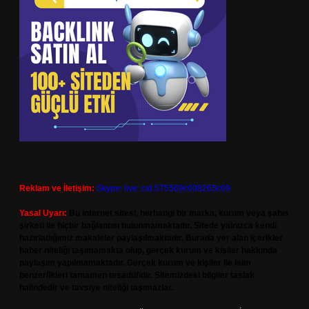
Reklam ve İletişim:
Skype: live:.cid.575569c608265c69
Yasal Uyarı:
Bu internet sitesi, herhangi bir marka, kurum veya şahıs
şirketi ile hiçbir bağlantısı bulunmamaktadır. Sitede yalnızca kendi
hazırladığımız makaleler paylaşılmaktadır. Burada yer alan içerikler
haber niteliği taşımamakta olup, gerçek kurum ve kişiler hakkında
paylaşım yapılmamaktadır. Gerçek kurum ve kişiler ile isim
benzerlikleri tamamen tesadüfidir. Sitemizdeki bilgiler taslak
halindedir ve tavsiye niteliği taşımazlar.