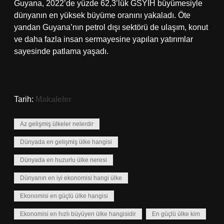
Guyana, 2022’de yüzde 62,3’lük GSYİH büyümesiyle
dünyanın en yüksek büyüme oranını yakaladı. Öte
yandan Guyana’nın petrol dışı sektörü de ulaşım, konut
ve daha fazla insan sermayesine yapılan yatırımlar
sayesinde patlama yaşadı.
Tarih:
Makaleler
Az gelişmiş ülkeler nelerdir
Dünyada en gelişmiş ülke hangisi
Dünyada en huzurlu ülke neresi
Dünyanın en iyi ekonomisi hangi ülke
Ekonomisi en güçlü ülke hangisi
Ekonomisi en hızlı büyüyen ülke hangisidir
En güçlü ülke kim