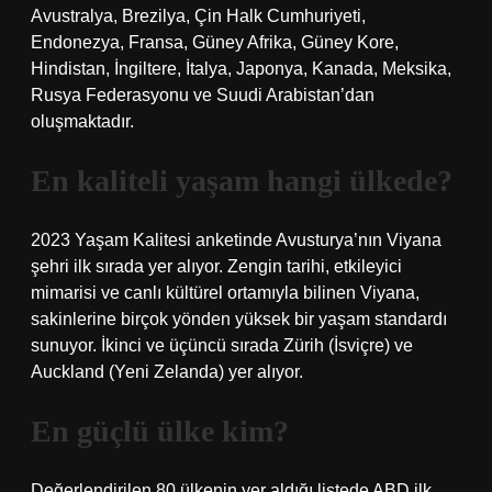
Avustralya, Brezilya, Çin Halk Cumhuriyeti,
Endonezya, Fransa, Güney Afrika, Güney Kore,
Hindistan, İngiltere, İtalya, Japonya, Kanada, Meksika,
Rusya Federasyonu ve Suudi Arabistan’dan
oluşmaktadır.
En kaliteli yaşam hangi ülkede?
2023 Yaşam Kalitesi anketinde Avusturya’nın Viyana
şehri ilk sırada yer alıyor. Zengin tarihi, etkileyici
mimarisi ve canlı kültürel ortamıyla bilinen Viyana,
sakinlerine birçok yönden yüksek bir yaşam standardı
sunuyor. İkinci ve üçüncü sırada Zürih (İsviçre) ve
Auckland (Yeni Zelanda) yer alıyor.
En güçlü ülke kim?
Değerlendirilen 80 ülkenin yer aldığı listede ABD ilk