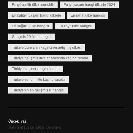
En güvenilir ülke neresidir
En iyi yaşam hangi ülkede 2024
En kaliteli yaşam hangi ülkede
En rahat ülke hangisi
En sağlıklı ülke hangisi
En zayıf ülke hangisi
Gelişmiş 20 ülke hangisi
Türkiye dünyanın kaçıncı en gelişmiş ülkesi
Türkiye gelişmiş ülkeler arasında kaçıncı sırada
Türkiye kaçıncı zengin ülkedir
Türkiye zenginlikte kaçıncı sırada
Türkiyenin en gelişmiş ili hangisi
Önceki Yazı
Berberi Asıllı Ne Demek