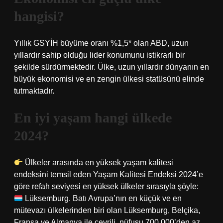
hangisi?
Yıllık GSYİH büyüme oranı %1,5* olan ABD, uzun
yıllardır sahip olduğu lider konumunu istikrarlı bir
şekilde sürdürmektedir. Ülke, uzun yıllardır dünyanın en
büyük ekonomisi ve en zengin ülkesi statüsünü elinde
tutmaktadır.
En iyi yaşam hangi ülkede
2024?
Ülkeler arasında en yüksek yaşam kalitesi
endeksini temsil eden Yaşam Kalitesi Endeksi 2024’e
göre refah seviyesi en yüksek ülkeler sırasıyla şöyle:
Lüksemburg. Batı Avrupa’nın en küçük ve en
mütevazı ülkelerinden biri olan Lüksemburg, Belçika,
Fransa ve Almanya ile çevrili, nüfusu 700.000’den az