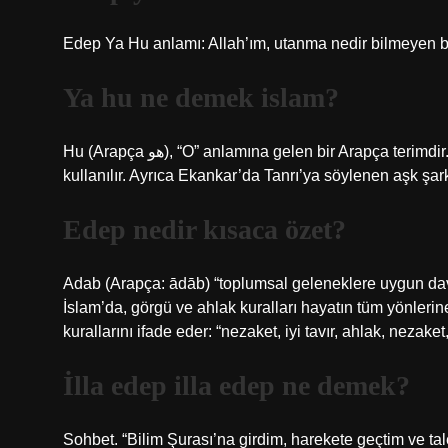
Edep Ya Hu anlamı: Allah’ım, utanma nedir bilmeyen bu 
Ya hu ne demek islam?
Hu (Arapça هو), “O” anlamına gelen bir Arapça terimdir. Tasavvuf edebiyatında, genellikle Allah’a atıfta bulunmak için
kullanılır. Ayrıca Ekankar’da Tanrı’ya söylenen aşk şark
Edep nedir kısaca özet?
Adab (Arapça: ādāb) “toplumsal geleneklere uygun davran
İslam’da, görgü ve ahlak kuralları hayatın tüm yönler
kurallarını ifade eder: “nezaket, iyi tavır, ahlak, nezake
İlla edep illa edep ne demek?
Sohbet. “Bilim Şurası’na girdim, harekete geçtim ve tal