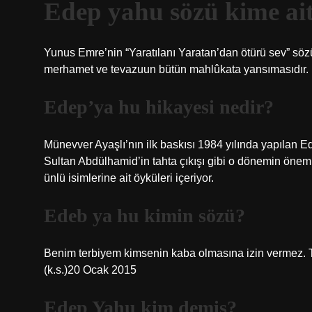
Edep yahu sözü kime ait
Yunus Emre’nin “Yaratılanı Yaratan’dan ötürü sev” sözün
merhamet ve tevazuun bütün mahlûkata yansımasıdır.
Edep’ya hu hikayesi nedir?
Münevver Ayaşlı’nın ilk baskısı 1984 yılında yapılan E
Sultan Abdülhamid’in tahta çıkışı gibi o dönemin önemli 
ünlü isimlerine ait öyküleri içeriyor.
Edeb ya hu kimin sözü?
Benim terbiyem kimsenin kaba olmasına izin vermez. 
(k.s.)20 Ocak 2015
Edep Yahu kim demiş?