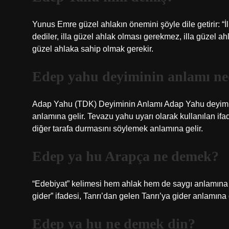
Yunus Emre güzel ahlakın önemini şöyle dile getirir: “İ
dediler, illa güzel ahlak olması gerekmez, illa güzel 
güzel ahlaka sahip olmak gerekir.
Edep yahu deyiminin anlamı ne
Adap Yahu (TDK) Deyiminin Anlamı Adap Yahu deyimi
anlamına gelir. Tevazu yahu uyarı olarak kullanılan ifa
diğer tarafa durmasını söylemek anlamına gelir.
Edep ya hu Arapça ne demek?
“Edebiyat” kelimesi hem ahlak hem de saygı anlamına g
gider” ifadesi, Tanrı’dan gelen Tanrı’ya gider anlamına g
Edep ya hu ne demek din?