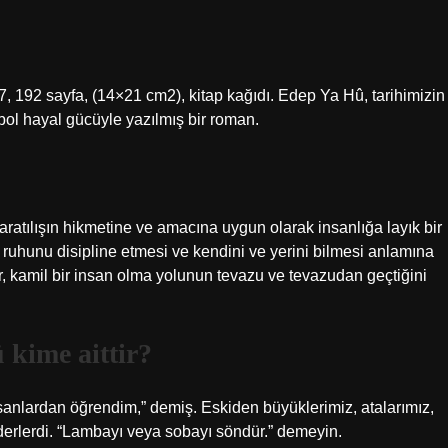
 192 sayfa, (14×21 cm2), kitap kağıdı. Edep Ya Hû, tarihimizin
, bol hayal gücüyle yazılmış bir roman.
ratılışın hikmetine ve amacına uygun olarak insanlığa layık bir
 ruhunu disipline etmesi ve kendini ve yerini bilmesi anlamına
, kamil bir insan olma yolunun tevazu ve tevazudan geçtiğini
 kime aittir?
anlardan öğrendim,” demiş. Eskiden büyüklerimiz, atalarımız,
 derlerdi. “Lambayı veya sobayı söndür.” demeyin.