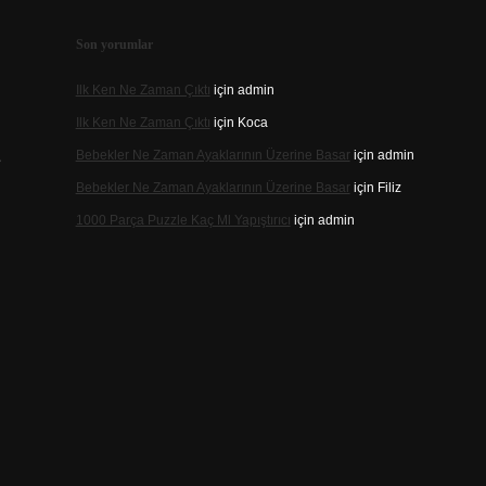
.
Son yorumlar
Ilk Ken Ne Zaman Çıktı
için
admin
Ilk Ken Ne Zaman Çıktı
için
Koca
Bebekler Ne Zaman Ayaklarının Üzerine Basar
için
admin
e
Bebekler Ne Zaman Ayaklarının Üzerine Basar
için
Filiz
1000 Parça Puzzle Kaç Ml Yapıştırıcı
için
admin