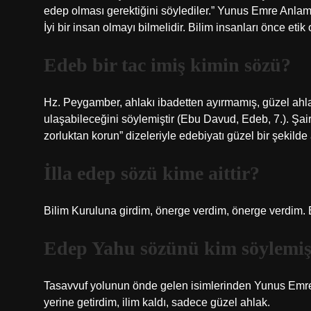
edep olması gerektiğini söylediler.” Yunus Emre Anlamı
İyi bir insan olmayı bilmelidir. Bilim insanları önce etik 
Edeb bir tac imiş kimin sözü?
Hz. Peygamber, ahlakı ibadetten ayırmamış, güzel ahla
ulaşabileceğini söylemiştir (Ebu Davud, Edeb, 7.). Şair, 
zorluktan korun” dizeleriyle edebiyatı güzel bir şekilde 
İlla edep sözü kime aittir?
Bilim Kuruluna girdim, önerge verdim, önerge verdim. B
Edep Yahu sözünü kim söylemiş
Tasavvuf yolunun önde gelen isimlerinden Yunus Emre, li
yerine getirdim, ilim kaldı, sadece güzel ahlak.