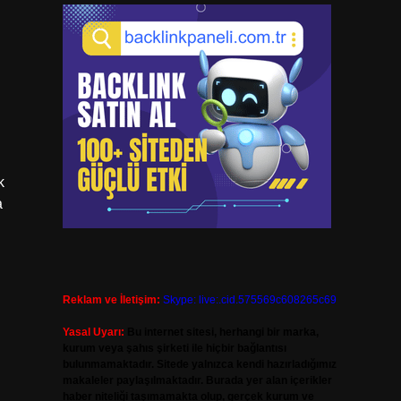
k
a
Reklam ve İletişim:
Skype: live:.cid.575569c608265c69
Yasal Uyarı:
Bu internet sitesi, herhangi bir marka,
kurum veya şahıs şirketi ile hiçbir bağlantısı
bulunmamaktadır. Sitede yalnızca kendi hazırladığımız
makaleler paylaşılmaktadır. Burada yer alan içerikler
haber niteliği taşımamakta olup, gerçek kurum ve