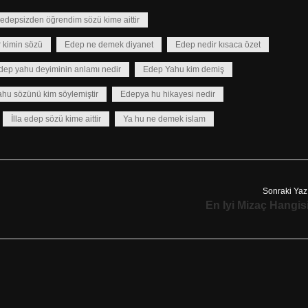
edepsizden öğrendim sözü kime aittir
r kimin sözü
Edep ne demek diyanet
Edep nedir kısaca özet
dep yahu deyiminin anlamı nedir
Edep Yahu kim demiş
hu sözünü kim söylemiştir
Edepya hu hikayesi nedir
İlla edep sözü kime aittir
Ya hu ne demek islam
Sonraki Yaz
En Iyi Mizaç Hangis