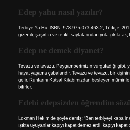
Edep yahu nasıl yazılır?
Terbiye Ya Hu. ISBN: 978-975-073-463-2, Türkçe, 2017,
gizemli, şaşırtıcı ve renkli sayfalarından yola çıkılarak
Edep ne demek diyanet?
Tevazu ve tevazu, Peygamberimizin vurguladığı gibi, ya
hayat yaşama çabalarıdır. Tevazu ve tevazu, bir kişinin
gelir. Ruhlarını Kutsal Kitabımızdan besleyen müminler
bilirler.
Edebi edepsizden öğrendim sözü
Lokman Hekim de şöyle demiş: “Ben terbiyeyi kaba ins
ışıkta uyuyanlar kapıyı kapat demezlerdi, kapıyı kapat