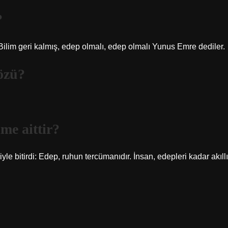
?
ilim geri kalmış, edep olmalı, edep olmalı Yunus Emre dediler.
özü?
me aittir?
le bitirdi: Edep, ruhun tercümanıdır. İnsan, edepleri kadar akıllı