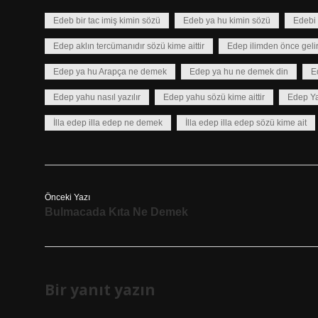
Edeb bir tac imiş kimin sözü
Edeb ya hu kimin sözü
Edebi 
Edep aklın tercümanıdır sözü kime aittir
Edep ilimden önce geli
Edep ya hu Arapça ne demek
Edep ya hu ne demek din
E
Edep yahu nasıl yazılır
Edep yahu sözü kime aittir
Edep Ya
İlla edep illa edep ne demek
İlla edep illa edep sözü kime ait
Önceki Yazı
Bulmacada Kıta Ne Demek
Bir yanıt yazın