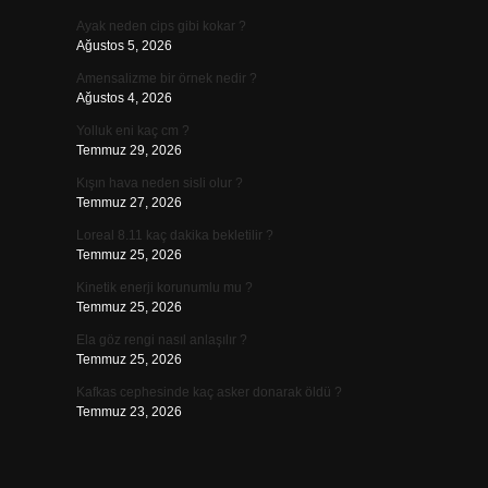
Ayak neden cips gibi kokar ?
Ağustos 5, 2026
Amensalizme bir örnek nedir ?
Ağustos 4, 2026
Yolluk eni kaç cm ?
Temmuz 29, 2026
Kışın hava neden sisli olur ?
Temmuz 27, 2026
Loreal 8.11 kaç dakika bekletilir ?
Temmuz 25, 2026
Kinetik enerji korunumlu mu ?
Temmuz 25, 2026
Ela göz rengi nasıl anlaşılır ?
Temmuz 25, 2026
Kafkas cephesinde kaç asker donarak öldü ?
Temmuz 23, 2026