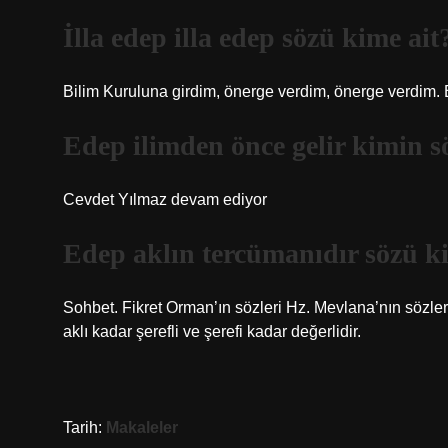
İlla edep illa edep sözü kime ait
Bilim Kuruluna girdim, önerge verdim, önerge verdim. B
Edep ilimden önce gelir kimin s
Cevdet Yılmaz devam ediyor
Edep aklın tercümanıdır sözü ki
Sohbet. Fikret Orman’ın sözleri Hz. Mevlana’nın sözleriy
aklı kadar şerefli ve şerefi kadar değerlidir.
Tarih:
Makaleler