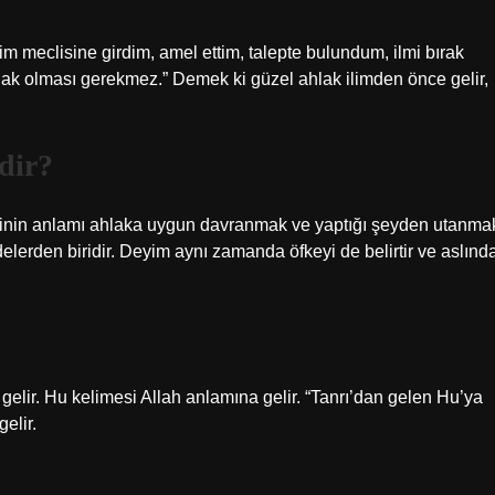
lim meclisine girdim, amel ettim, talepte bulundum, ilmi bırak
ahlak olması gerekmez.” Demek ki güzel ahlak ilimden önce gelir,
dir?
nin anlamı ahlaka uygun davranmak ve yaptığı şeyden utanma
delerden biridir. Deyim aynı zamanda öfkeyi de belirtir ve aslınd
elir. Hu kelimesi Allah anlamına gelir. “Tanrı’dan gelen Hu’ya
elir.