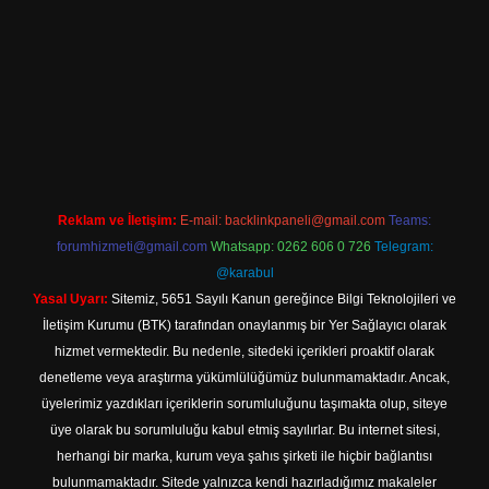
ttps://hiltonbet-giris.com/
betexper indir
Reklam ve İletişim:
E-mail:
backlinkpaneli@gmail.com
Teams:
forumhizmeti@gmail.com
Whatsapp: 0262 606 0 726
Telegram:
@karabul
Yasal Uyarı:
Sitemiz, 5651 Sayılı Kanun gereğince Bilgi Teknolojileri ve
İletişim Kurumu (BTK) tarafından onaylanmış bir Yer Sağlayıcı olarak
hizmet vermektedir. Bu nedenle, sitedeki içerikleri proaktif olarak
denetleme veya araştırma yükümlülüğümüz bulunmamaktadır. Ancak,
üyelerimiz yazdıkları içeriklerin sorumluluğunu taşımakta olup, siteye
üye olarak bu sorumluluğu kabul etmiş sayılırlar. Bu internet sitesi,
herhangi bir marka, kurum veya şahıs şirketi ile hiçbir bağlantısı
bulunmamaktadır. Sitede yalnızca kendi hazırladığımız makaleler