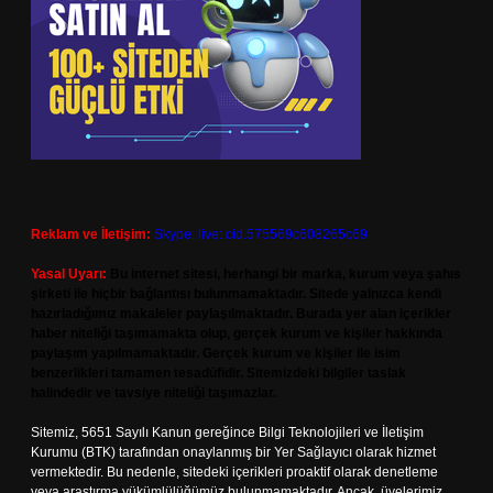
Reklam ve İletişim:
Skype: live:.cid.575569c608265c69
Yasal Uyarı:
Bu internet sitesi, herhangi bir marka, kurum veya şahıs
şirketi ile hiçbir bağlantısı bulunmamaktadır. Sitede yalnızca kendi
hazırladığımız makaleler paylaşılmaktadır. Burada yer alan içerikler
haber niteliği taşımamakta olup, gerçek kurum ve kişiler hakkında
paylaşım yapılmamaktadır. Gerçek kurum ve kişiler ile isim
benzerlikleri tamamen tesadüfidir. Sitemizdeki bilgiler taslak
halindedir ve tavsiye niteliği taşımazlar.
Sitemiz, 5651 Sayılı Kanun gereğince Bilgi Teknolojileri ve İletişim
Kurumu (BTK) tarafından onaylanmış bir Yer Sağlayıcı olarak hizmet
vermektedir. Bu nedenle, sitedeki içerikleri proaktif olarak denetleme
veya araştırma yükümlülüğümüz bulunmamaktadır. Ancak, üyelerimiz