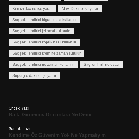
Kırmızı dax ne işe yarar
Mavi Dax ne işe yarar
Saç şekillendirici bigudi nasıl kullanılır
Saç şekillendirici jel nasıl kullanılır
Saç şekillendirici köpük nasıl kullanılır
Saç şekillendirici krem ne zaman sürülür
Saç şekillendirici ne zaman kullanılır
Saçı en hızlı ne uzatır
Supergro dax ne işe yarar
Önceki Yazı
Balta Girmemiş Ormanlara Ne Denir
Sonraki Yazı
Kendime Öz Güvenim Yok Ne Yapmalıyım