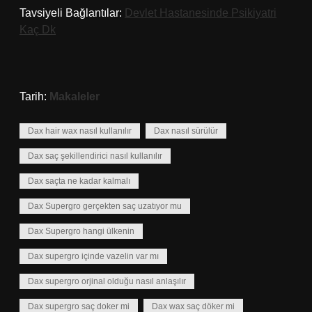
Tavsiyeli Bağlantılar:
Devlet Hastanesinde Psikiyatri
Kaç Dk
Tarih:
Makaleler
Dax hair wax nasıl kullanılır
Dax nasıl sürülür
Dax saç şekillendirici nasıl kullanılır
Dax saçta ne kadar kalmalı
Dax Supergro gerçekten saç uzatıyor mu
Dax Supergro hangi ülkenin
Dax supergro içinde vazelin var mı
Dax supergro orjinal olduğu nasıl anlaşılır
Dax supergro saç doker mi
Dax wax saç döker mi