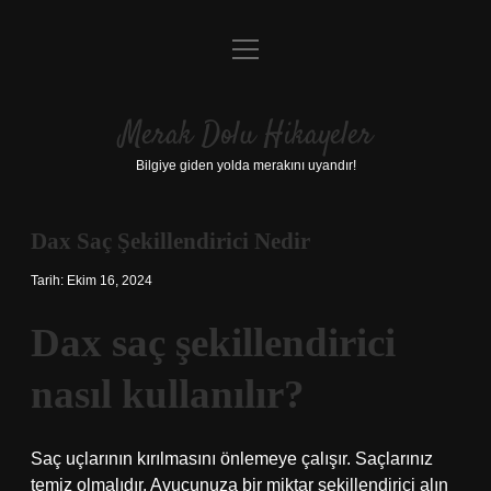
menüyü
Anasayfa
aç
Gizlilik Politikası
Merak Dolu Hikayeler
Yasal Uyarı
Bilgiye giden yolda merakını uyandır!
Hakkımızda
Dax Saç Şekillendirici Nedir
Tarih: Ekim 16, 2024
Dax saç şekillendirici
nasıl kullanılır?
Saç uçlarının kırılmasını önlemeye çalışır. Saçlarınız
temiz olmalıdır. Avucunuza bir miktar şekillendirici alın