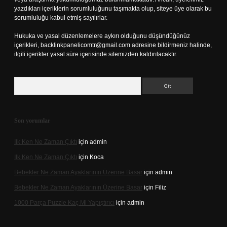
yazdıkları içeriklerin sorumluluğunu taşımakta olup, siteye üye olarak bu
sorumluluğu kabul etmiş sayılırlar.
Hukuka ve yasal düzenlemelere aykırı olduğunu düşündüğünüz
içerikleri,
backlinkpanelicomtr@gmail.com
adresine bildirmeniz halinde,
ilgili içerikler yasal süre içerisinde sitemizden kaldırılacaktır.
Arama
Son yorumlar
Ilk Ken Ne Zaman Çıktı
için
admin
Ilk Ken Ne Zaman Çıktı
için
Koca
Bebekler Ne Zaman Ayaklarının Üzerine Basar
için
admin
Bebekler Ne Zaman Ayaklarının Üzerine Basar
için
Filiz
1000 Parça Puzzle Kaç Ml Yapıştırıcı
için
admin