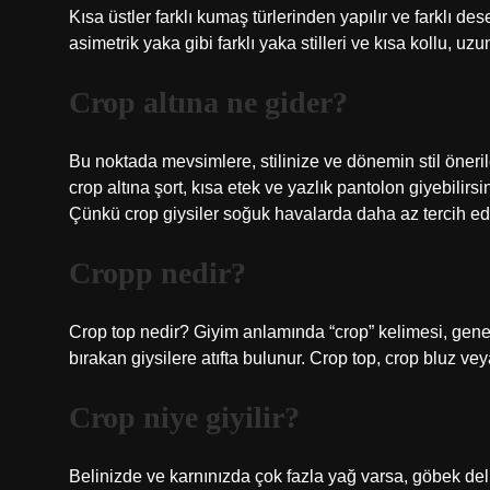
Kısa üstler farklı kumaş türlerinden yapılır ve farklı de
asimetrik yaka gibi farklı yaka stilleri ve kısa kollu, uzun 
Crop altına ne gider?
Bu noktada mevsimlere, stilinize ve dönemin stil öneril
crop altına şort, kısa etek ve yazlık pantolon giyebilirsi
Çünkü crop giysiler soğuk havalarda daha az tercih edil
Cropp nedir?
Crop top nedir? Giyim anlamında “crop” kelimesi, genell
bırakan giysilere atıfta bulunur. Crop top, crop bluz veya 
Crop niye giyilir?
Belinizde ve karnınızda çok fazla yağ varsa, göbek deliğ