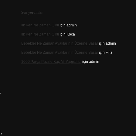
Son yorumlar
Ilk Ken Ne Zaman Çıktı
için
admin
Ilk Ken Ne Zaman Çıktı
için
Koca
Bebekler Ne Zaman Ayaklarının Üzerine Basar
için
admin
Bebekler Ne Zaman Ayaklarının Üzerine Basar
için
Filiz
1000 Parça Puzzle Kaç Ml Yapıştırıcı
için
admin
a
,