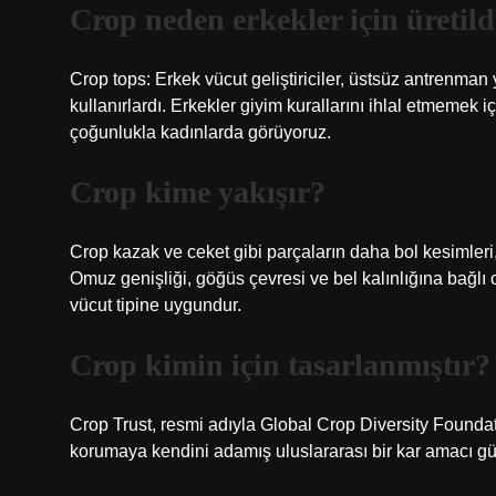
Crop neden erkekler için üretild
Crop tops: Erkek vücut geliştiriciler, üstsüz antrenman ya
kullanırlardı. Erkekler giyim kurallarını ihlal etmemek
çoğunlukla kadınlarda görüyoruz.
Crop kime yakışır?
Crop kazak ve ceket gibi parçaların daha bol kesimleri
Omuz genişliği, göğüs çevresi ve bel kalınlığına bağlı 
vücut tipine uygundur.
Crop kimin için tasarlanmıştır?
Crop Trust, resmi adıyla Global Crop Diversity Foundati
korumaya kendini adamış uluslararası bir kar amacı gü