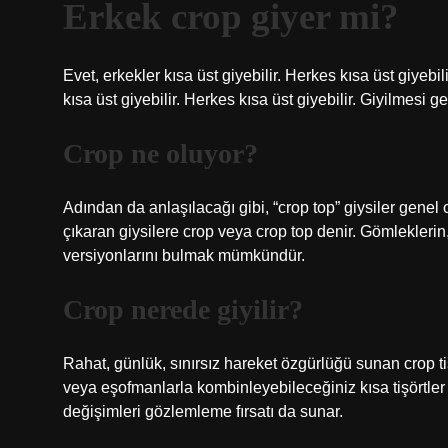
Erkek crop giyer mi?
Evet, erkekler kısa üst giyebilir. Herkes kısa üst giyebi
kısa üst giyebilir. Herkes kısa üst giyebilir. Giyilmesi ge
Crop ne oluyor?
Adından da anlaşılacağı gibi, “crop top” giysiler genel o
çıkaran giysilere crop veya crop top denir. Gömleklerin, t
versiyonlarını bulmak mümkündür.
Crop nerede giyilir?
Rahat, günlük, sınırsız hareket özgürlüğü sunan crop tiş
veya eşofmanlarla kombinleyebileceğiniz kısa tişörtler 
değişimleri gözlemleme fırsatı da sunar.