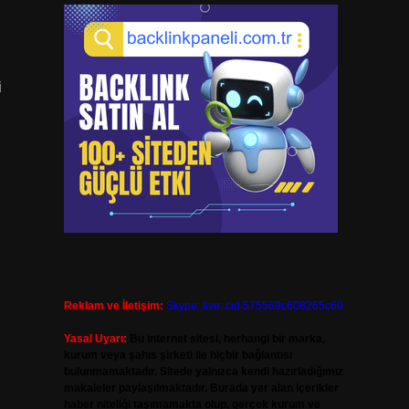
i
i
Reklam ve İletişim:
Skype: live:.cid.575569c608265c69
Yasal Uyarı:
Bu internet sitesi, herhangi bir marka,
kurum veya şahıs şirketi ile hiçbir bağlantısı
bulunmamaktadır. Sitede yalnızca kendi hazırladığımız
makaleler paylaşılmaktadır. Burada yer alan içerikler
haber niteliği taşımamakta olup, gerçek kurum ve