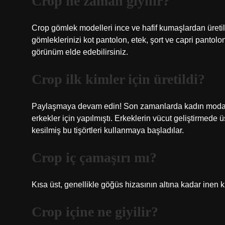
Crop ne zaman giyilir?
Crop gömlek modelleri ince ve hafif kumaşlardan üretild
gömleklerinizi kot pantolon, etek, şort ve capri pantol
görünüm elde edebilirsiniz.
Crop ilk kimler için üretildi?
Paylaşmaya devam edin! Son zamanlarda kadın modasın
erkekler için yapılmıştı. Erkeklerin vücut geliştirmede 
kesilmiş bu tişörtleri kullanmaya başladılar.
Crop iç çamaşırı mı?
Kısa üst, genellikle göğüs hizasının altına kadar inen k
Crop içine ne giyilir?