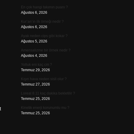
En çok hangi takımın puanı ?
Ağustos 6, 2026
Kur’an’ın ilk örneği nedir ?
Ağustos 6, 2026
Ayak neden cips gibi kokar ?
Ağustos 5, 2026
Amensalizme bir örnek nedir ?
Ağustos 4, 2026
Yolluk eni kaç cm ?
Temmuz 29, 2026
Kışın hava neden sisli olur ?
Temmuz 27, 2026
Loreal 8.11 kaç dakika bekletilir ?
Temmuz 25, 2026
Kinetik enerji korunumlu mu ?
t
Temmuz 25, 2026