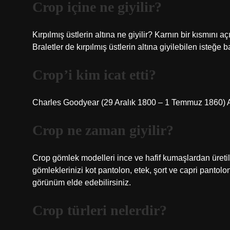
Crop içine ne giyilir?
Kırpılmış üstlerin altına ne giyilir? Karnın bir kısmını aç
Braletler de kırpılmış üstlerin altına giyilebilen isteğe b
Crop’i kim icat etti?
Charles Goodyear (29 Aralık 1800 – 1 Temmuz 1860) Am
Crop ne zaman giyilir?
Crop gömlek modelleri ince ve hafif kumaşlardan üretild
gömleklerinizi kot pantolon, etek, şort ve capri pantol
görünüm elde edebilirsiniz.
Crop türleri nelerdir?