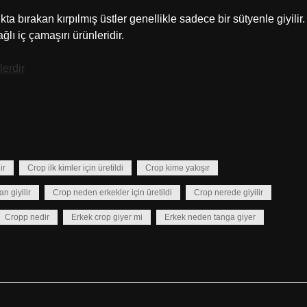
ıkta bırakan kırpılmış üstler genellikle sadece bir sütyenle giyilir.
ağlı iç çamaşırı ürünleridir.
lerdir
ir
Crop ilk kimler için üretildi
Crop kime yakışır
n giyilir
Crop neden erkekler için üretildi
Crop nerede giyilir
Cropp nedir
Erkek crop giyer mi
Erkek neden tanga giyer