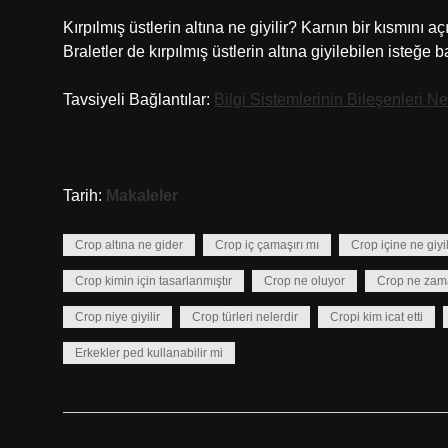
Kırpılmış üstlerin altına ne giyilir? Karnın bir kısmını aç
Braletler de kırpılmış üstlerin altına giyilebilen isteğe b
Tavsiyeli Bağlantılar:
Bilgi Sistemlerinin Bileşenleri Ne
Tarih:
Makaleler
Crop altına ne gider
Crop iç çamaşırı mı
Crop içine ne giyil
Crop kimin için tasarlanmıştır
Crop ne oluyor
Crop ne zama
Crop niye giyilir
Crop türleri nelerdir
Cropi kim icat etti
Erkekler ped kullanabilir mi