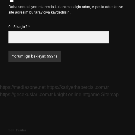
Daha sonraki yorumlarımda kullanılması için adım, e-posta adresim ve
site adresim bu tarayıcıya kaydedilsin.
9 - 5 kaçtır?
*
https://mediazone.net
https://kariyerhabercisi.com.tr
https://gecekuslari.com.tr
knight online
nttgame
Sitemap
Sidebar
Son Yazılar