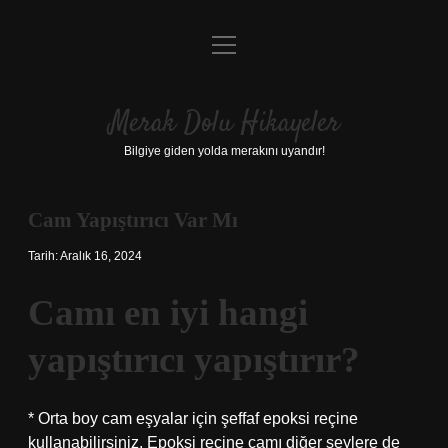
menüyü
Anasayfa
aç
Gizlilik Politikası
Merak Dolu Hikayeler
Yasal Uyarı
Bilgiye giden yolda merakını uyandır!
Hakkımızda
Cam Yapıştırıcı Var Mı
Tarih: Aralık 16, 2024
Camı en iyi hangi
yapıştırıcı yapıştırır?
* Orta boy cam eşyalar için şeffaf epoksi reçine
kullanabilirsiniz. Epoksi reçine camı diğer şeylere de