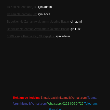
Ilk Ken Ne Zaman Çıktı
için
admin
Ilk Ken Ne Zaman Çıktı
için
Koca
Bebekler Ne Zaman Ayaklarının Üzerine Basar
için
admin
Bebekler Ne Zaman Ayaklarının Üzerine Basar
için
Filiz
1000 Parça Puzzle Kaç Ml Yapıştırıcı
için
admin
ttps://hiltonbet-giris.com/
betexper indir
Reklam ve İletişim:
E-mail:
backlinkpaneli@gmail.com
Teams:
forumhizmeti@gmail.com
Whatsapp: 0262 606 0 726
Telegram:
@karabul