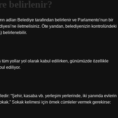
e belirlenir?
n adları Belediye tarafından belirlenir ve Parlamento’nun bir
iyesi’ne iletmelisiniz. Öte yandan, belediyenizin kontrolündeki
 belirlenebilir.
 tüm yollar yol olarak kabul edilirken, günümüzde özellikle
ul ediliyor.
dir: “Şehir, kasaba vb. yerleşim yerlerinde, iki yanında evlerin
kak.” Sokak kelimesi için örnek cümleler vermek gerekirse: