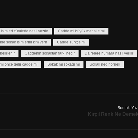
isimleri cümlede nasıl yazılır
Cadde mi büyük mahalle mi
de sokak isimlerini kim verir
Cadde Türkçe mi
elirlenir
Caddenin sokaktan farkı nedir
Dairelere numara nasıl verilir
mı önce gelir cadde mi
Sokak mı sokağı mı
Sokak nedir örnek
Sonraki Yaz
Kırçıl Renk Ne Deme