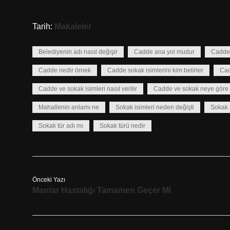
Tarih:
Makaleler
Belediyenin adı nasıl değişir
Cadde ana yol mudur
Cadde 
Cadde nedir örnek
Cadde sokak isimlerini kim belirler
Cad
Cadde ve sokak isimleri nasıl verilir
Cadde ve sokak neye göre b
Mahallenin anlamı ne
Sokak isimleri neden değişti
Sokak 
Sokak tür adı mı
Sokak türü nedir
Önceki Yazı
Mantar Hastalığı Tamamen Geçer Mi