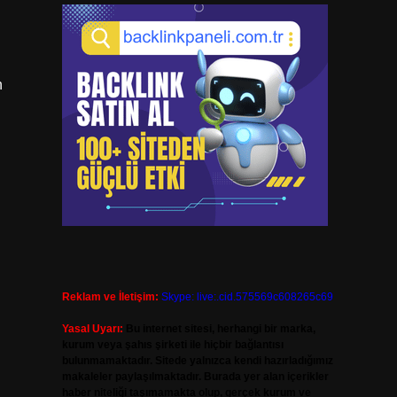
n
Reklam ve İletişim:
Skype: live:.cid.575569c608265c69
Yasal Uyarı:
Bu internet sitesi, herhangi bir marka,
kurum veya şahıs şirketi ile hiçbir bağlantısı
bulunmamaktadır. Sitede yalnızca kendi hazırladığımız
makaleler paylaşılmaktadır. Burada yer alan içerikler
haber niteliği taşımamakta olup, gerçek kurum ve