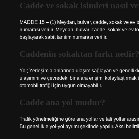
Cadde ve sokak isimleri nasıl ve
MADDE 15 – (1) Meydan, bulvar, cadde, sokak ve ev top
numarası verilir. Meydan, bulvar, cadde, sokak ve ev 
başlayarak sabit tanıtım numarası verilir.
Caddenin sokaktan farkı nedir
Yol; Yerleşim alanlarında ulaşım sağlayan ve genellikl
ulaşımını ve çevredeki binalara erişimi kolaylaştırmak i
otomobil trafiği için uygun olmayabilir.
Cadde ana yol mudur?
Trafik yönetmeliğine göre ana yollar ve tali yollar aras
Bu genellikle yol-yol ayrımı şeklinde yapılır. Aksi belir