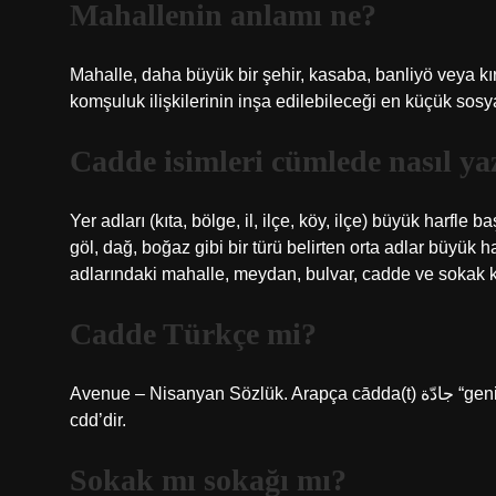
Mahallenin anlamı ne?
Mahalle, daha büyük bir şehir, kasaba, banliyö veya kırs
komşuluk ilişkilerinin inşa edilebileceği en küçük sosya
Cadde isimleri cümlede nasıl yaz
Yer adları (kıta, bölge, il, ilçe, köy, ilçe) büyük harfle
göl, dağ, boğaz gibi bir türü belirten orta adlar büyük
adlarındaki mahalle, meydan, bulvar, cadde ve sokak ke
Cadde Türkçe mi?
Avenue – Nisanyan Sözlük. Arapça cādda(t) جادّة “geniş cadde, ana yol” kelimesinden türemiş bir kelimedir ve kökü
cdd’dir.
Sokak mı sokağı mı?