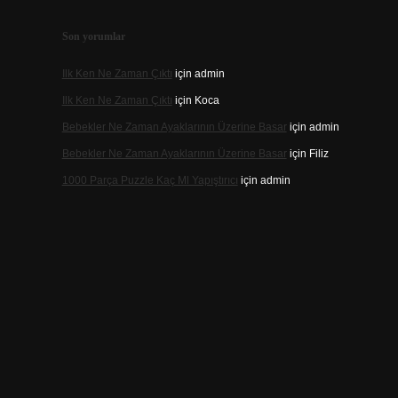
Son yorumlar
Ilk Ken Ne Zaman Çıktı
için
admin
Ilk Ken Ne Zaman Çıktı
için
Koca
Bebekler Ne Zaman Ayaklarının Üzerine Basar
için
admin
Bebekler Ne Zaman Ayaklarının Üzerine Basar
için
Filiz
1000 Parça Puzzle Kaç Ml Yapıştırıcı
için
admin