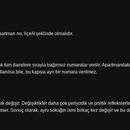
artman no, ilçe/il şeklinde olmalıdır.
 tüm dairelere sırayla bağımsız numaralar verilir. Apartmandak
ullanılsa bile, bu kapıya ayrı bir numara verilmez.
 değişir. Değişiklikler daha çok periyodik ve politik reflekslerl
imser. Sonuç olarak, aynı sokağın ismi birkaç kez değişir ve bu d