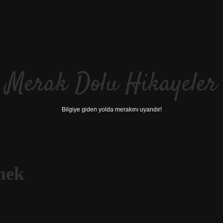
Merak Dolu Hikayeler
Bilgiye giden yolda merakını uyandır!
mek