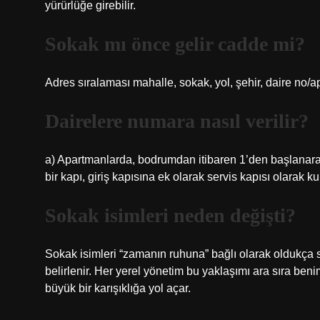
yürürlüğe girebilir.
Sokak mı önce gelir cadde mi?
Adres sıralaması mahalle, sokak, yol, şehir, daire no/ap
Dairelere numara nasıl verilir?
a) Apartmanlarda, bodrumdan itibaren 1’den başlanarak
bir kapı, giriş kapısına ek olarak servis kapısı olarak k
Sokak isimleri neden değişti?
Sokak isimleri “zamanın ruhuna” bağlı olarak oldukça sık
belirlenir. Her yerel yönetim bu yaklaşımı ara sıra ben
büyük bir karışıklığa yol açar.