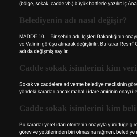
(bölge, sokak, cadde vb.) büyük harflerle yazılır: İç An
Belediyenin adı nasıl değişir?
MADDE 10. – Bir şehrin adı, İçişleri Bakanlığının onayı
ve Valinin görüşü alınarak değiştirilir. Bu karar Resm
adı da değişmiş sayılır.
Cadde sokak isimlerini kim ver
Sokak ve caddelere ad verme belediye meclisinin görev 
yöndeki kararları ancak mahalli idare amirinin onayı ile 
Cadde sokak isimlerini kim beli
Bu kararlar yerel idari otoritenin onayıyla yürürlüğe gi
görev ve yetkilerinden biri olmasına rağmen, belediye m