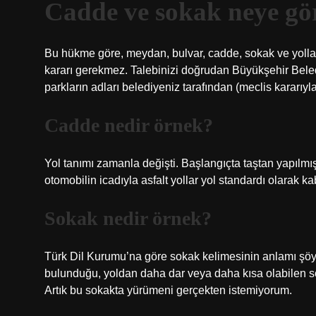
Cadde ve sokak neye gör
Bu hükme göre, meydan, bulvar, cadde, sokak ve yolları
kararı gerekmez. Talebinizi doğrudan Büyükşehir Beled
parkların adları belediyeniz tarafından (meclis kararıyla)
Cadde nedir örnek?
Yol tanımı zamanla değişti. Başlangıçta taştan yapılmış
otomobilin icadıyla asfalt yollar yol standardı olarak kab
Sokak nedir örnek?
Türk Dil Kurumu’na göre sokak kelimesinin anlamı şöyle
bulunduğu, yoldan daha dar veya daha kısa olabilen so
Artık bu sokakta yürümeni gerçekten istemiyorum.