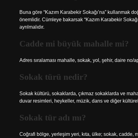
Buna göre “Kazım Karabekir Sokağı’na” kullanmak doğr
önemlidir. Cümleye bakarsak “Kazım Karabekir Sokağı”
ayrılmalıdır.
Cadde mi büyük mahalle mi?
Adres sıralaması mahalle, sokak, yol, şehir, daire no/ap
Sokak türü nedir?
Sokak kültürü, sokaklarda, çıkmaz sokaklarda ve mahall
duvar resimleri, heykeller, müzik, dans ve diğer kültürel 
Sokak tür adı mı?
Coğrafi bölge, yerleşim yeri, kıta, ülke; sokak, cadde, ma