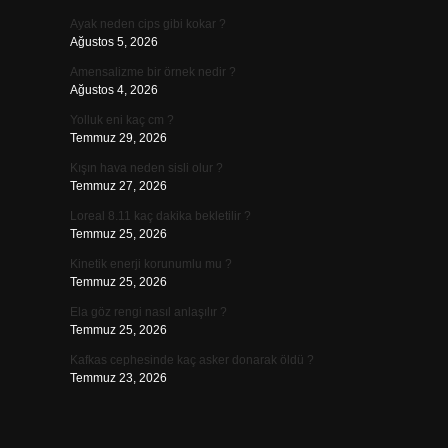
Ayak neden cips gibi kokar ?
Ağustos 5, 2026
Amensalizme bir örnek nedir ?
Ağustos 4, 2026
Yolluk eni kaç cm ?
Temmuz 29, 2026
Kışın hava neden sisli olur ?
Temmuz 27, 2026
Loreal 8.11 kaç dakika bekletilir ?
Temmuz 25, 2026
Kinetik enerji korunumlu mu ?
Temmuz 25, 2026
Ela göz rengi nasıl anlaşılır ?
Temmuz 25, 2026
Kafkas cephesinde kaç asker donarak öldü ?
Temmuz 23, 2026