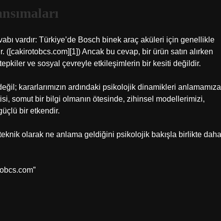
ansımaları
vabı vardır: Türkiye’de Bosch binek araç aküleri için genellikle
lir. ([cakirotobcs.com][1]) Ancak bu cevap, bir ürün satın alırken
pkiler ve sosyal çevreyle etkileşimlerin bir kesiti değildir.
 değil; kararlarımızın ardındaki psikolojik dinamikleri anlamamıza
si, somut bir bilgi olmanın ötesinde, zihinsel modellerimizi,
çlü bir etkendir.
 teknik olarak ne anlama geldiğini psikolojik bakışla birlikte dah
otobcs.com”