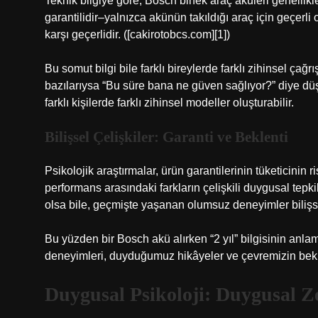
Teknik bilgiye göre, Bosch binek araç aküleri genellikle
garantilidir–yalnızca akünün takıldığı araç için geçerli
karşı geçerlidir. ([cakirotobcs.com][1])
Bu somut bilgi bile farklı bireylerde farklı zihinsel çağrı
bazılarıysa “Bu süre bana ne güven sağlıyor?” diye düş
farklı kişilerde farklı zihinsel modeller oluşturabilir.
Bilişsel Çelişkiler: Garanti ve Beklenti
Psikolojik araştırmalar, ürün garantilerinin tüketicinin
performans arasındaki farkların çelişkili duygusal tepk
olsa bile, geçmişte yaşanan olumsuz deneyimler bilişse
Bu yüzden bir Bosch akü alırken “2 yıl” bilgisinin anla
deneyimleri, duyduğumuz hikâyeler ve çevremizin bekle
Duygusal Psikoloji:
Duygusal Z