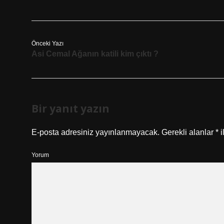
Önceki Yazı
Asi Cemal Ağanın katili kim çıktı ?
Bir yanıt yazın
E-posta adresiniz yayınlanmayacak.
Gerekli alanlar
*
i
Yorum