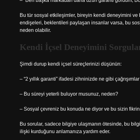
– “Ben başka markadan daha uzun garanti gördüm, Bos
Bu tür sosyal etkileşimler, bireyin kendi deneyimini ve b
endişeleri, beklentileri paylaşan insanlar varsa, bu s
neden olabilir.
Kendi İçsel Deneyimini Sorgul
Şimdi durup kendi içsel süreçlerinizi düşünün:
– “2 yıllık garanti” ifadesi zihninizde ne gibi çağrışımla
– Bu süreyi yeterli buluyor musunuz, neden?
– Sosyal çevreniz bu konuda ne diyor ve bu sizin fikriniz
Bu sorular, sadece bilgiye ulaşmanın ötesinde, bu bilgin
ilişki kurduğunu anlamanıza yardım eder.