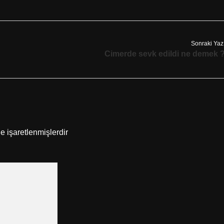
Sonraki Yaz
Cimerde sevk edildi ne demek 
le işaretlenmişlerdir