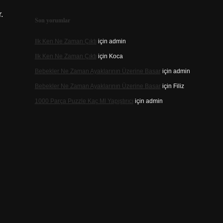
.
Son yorumlar
Ilk Ken Ne Zaman Çıktı
için
admin
Ilk Ken Ne Zaman Çıktı
için
Koca
Bebekler Ne Zaman Ayaklarının Üzerine Basar
için
admin
Bebekler Ne Zaman Ayaklarının Üzerine Basar
için
Filiz
1000 Parça Puzzle Kaç Ml Yapıştırıcı
için
admin
n