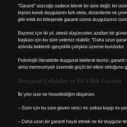
“Garanti” sözcüğü sadece teknik bir süre değil; bir ürün
kişinin kendi duygularını fark etme, düzenleme ve çev
gibi kritik bir bileşende garanti süresi duygularınız üz
Bazımız için iki yıl, stresli düşünceleri azaltan bir güv
başkası için bu süre yetersiz olabilir; “Daha uzun garant
aslında beklenti–gerçeklik çelişkisi üzerine kuruludur.
Psikolojik literatürde duygusal beklenti teorisi, garanti 
alma memnuniyeti üzerinde güçlü bir etkisi olduğunu gö
Duygusal Çelişkiler ve İki Yıllık Garanti
İki yılın size ne hissettirdiğini düşünün:
– Sizin için bu süre güven verici mi, yoksa kaygı mı yar
– Daha uzun bir garanti hayal etmek ne tür duygular tet