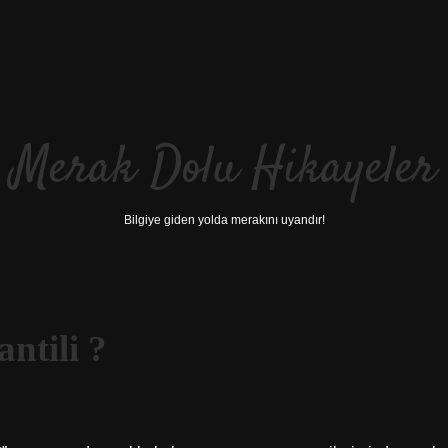
Merak Dolu Hikayeler
Bilgiye giden yolda merakını uyandır!
ntili ?