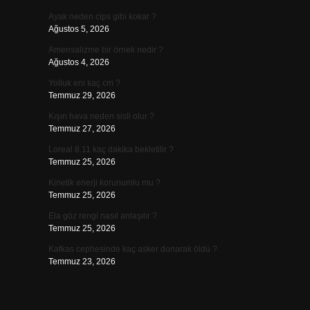
Ayak neden cips gibi kokar ?
Ağustos 5, 2026
Amensalizme bir örnek nedir ?
Ağustos 4, 2026
Yolluk eni kaç cm ?
Temmuz 29, 2026
Kışın hava neden sisli olur ?
Temmuz 27, 2026
Loreal 8.11 kaç dakika bekletilir ?
Temmuz 25, 2026
Kinetik enerji korunumlu mu ?
Temmuz 25, 2026
Ela göz rengi nasıl anlaşılır ?
Temmuz 25, 2026
Kafkas cephesinde kaç asker donarak öldü ?
Temmuz 23, 2026