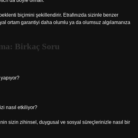
ch da böyle olmalı.”
eklenti biçimini şekillendirir. Etrafınızda sizinle benzer
osyal ortam garantiyi daha olumlu ya da olumsuz algılamanıza
ama: Birkaç Soru
r yapıyor?
i nasıl etkiliyor?
in sizin zihinsel, duygusal ve sosyal süreçlerinizle nasıl bir