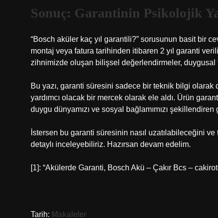
Sonuç: Garantinin Psikolojik Y
“Bosch aküler kaç yıl garantili?” sorusunun basit bir ce
montaj veya fatura tarihinden itibaren 2 yıl garanti veri
zihnimizde oluşan bilişsel değerlendirmeler, duygusal te
Bu yazı, garanti süresini sadece bir teknik bilgi olarak
yardımcı olacak bir mercek olarak ele aldı. Ürün garanti
duygu dünyamızı ve sosyal bağlamımızı şekillendiren gü
İstersen bu garanti süresinin nasıl uzatılabileceğini ve
detaylı inceleyebiliriz. Hazırsan devam edelim.
[1]: “Akülerde Garanti, Bosch Akü – Çakır Bcs – cakir
Tarih:
Makaleler