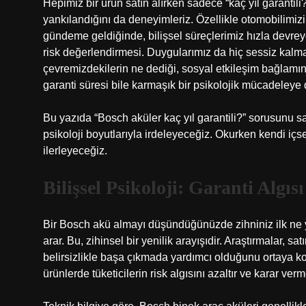
Hepimiz bir ürün satın alırken sadece “kaç yıl garanti
yankılandığını da deneyimleriz. Özellikle otomobilimizin
gündeme geldiğinde, bilişsel süreçlerimiz hızla devrey
risk değerlendirmesi. Duygularımız da hiç sessiz kalma
çevremizdekilerin ne dediği,
sosyal etkileşim
bağlamınd
garanti süresi bile karmaşık bir psikolojik mücadeleye
Bu yazıda “Bosch aküler kaç yıl garantili?” sorusunu sad
psikoloji boyutlarıyla irdeleyeceğiz. Okurken kendi iç
ilerleyeceğiz.
Bilişsel Psikoloji: Garanti Algıs
Bir Bosch akü almayı düşündüğünüzde zihniniz ilk ne y
arar. Bu, zihinsel bir yenilik arayışıdir. Araştırmalar, sat
belirsizlikle başa çıkmada yardımcı olduğunu ortaya koyuy
ürünlerde tüketicilerin risk algısını azaltır ve karar verme