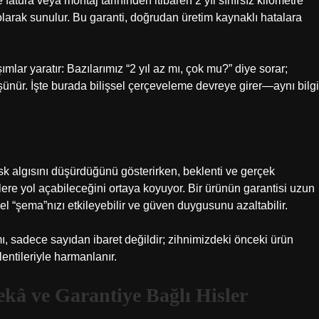
 fatura veya montaj tarihinden itibaren 2 yıl sınırsız kilometre
 olarak sunulur. Bu garanti, doğrudan üretim kaynaklı hatalara
şımlar yaratır: Bazılarımız “2 yıl az mı, çok mu?” diye sorar;
ünür. İşte burada bilişsel çerçeveleme devreye girer—aynı bilgi
 risk algısını düşürdüğünü gösterirken, beklenti ve gerçek
ilere yol açabileceğini ortaya koyuyor. Bir ürünün garantisi uzun
l “şema”nızı etkileyebilir ve güven duygusunu azaltabilir.
mı, sadece sayıdan ibaret değildir; zihnimizdeki önceki ürün
ntileriyle harmanlanır.
ekâ
ve Garantiye Bağlı Hisler