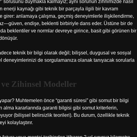
li?” sorusunu duymakla kalmayız; aynı sorunun zihnimizde nasıl
 enerji kaynağı gibi teknik bir parçayla ilgili bir kavram
e girer: anlamaya çalışma, geçmiş deneyimlerle ilişkilendirme,
z—güven, endişe, beklenti birbiriyle dans eder. Üstüne bir de
a beklentiler ve normlar devreye girince, basit gibi görünen bir
 dönüşür.
ece teknik bir bilgi olarak değil; bilişsel, duygusal ve sosyal
sel deneyimlerinizi de sorgulamanıza olanak tanıyacak sorularla
ı ve Zihinsel Modeller
apar? Muhtemelen önce “garanti süresi” gibi somut bir bilgi
ın alma kararlarında garanti bilgisi gibi somut kriterlerin,
or (bilişsel belirsizlik teorileri). Bu durum, özellikle teknik
yi kolaylaştırır.