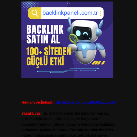
Reklam ve İletişim:
Skype: live:.cid.575569c608265c69
Yasal Uyarı:
Bu internet sitesi, herhangi bir marka,
kurum veya şahıs şirketi ile hiçbir bağlantısı
bulunmamaktadır. Sitede yalnızca kendi hazırladığımız
makaleler paylaşılmaktadır. Burada yer alan içerikler
haber niteliği taşımamakta olup, gerçek kurum ve