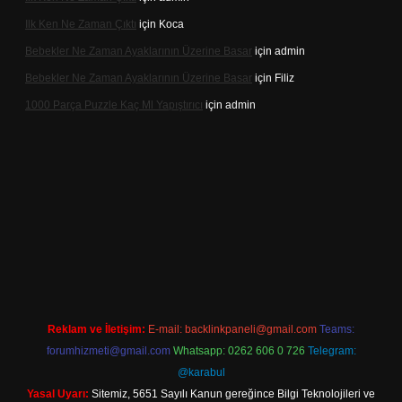
Ilk Ken Ne Zaman Çıktı
için
Koca
Bebekler Ne Zaman Ayaklarının Üzerine Basar
için
admin
Bebekler Ne Zaman Ayaklarının Üzerine Basar
için
Filiz
1000 Parça Puzzle Kaç Ml Yapıştırıcı
için
admin
r
Reklam ve İletişim:
E-mail:
backlinkpaneli@gmail.com
Teams:
forumhizmeti@gmail.com
Whatsapp: 0262 606 0 726
Telegram:
@karabul
Yasal Uyarı:
Sitemiz, 5651 Sayılı Kanun gereğince Bilgi Teknolojileri ve