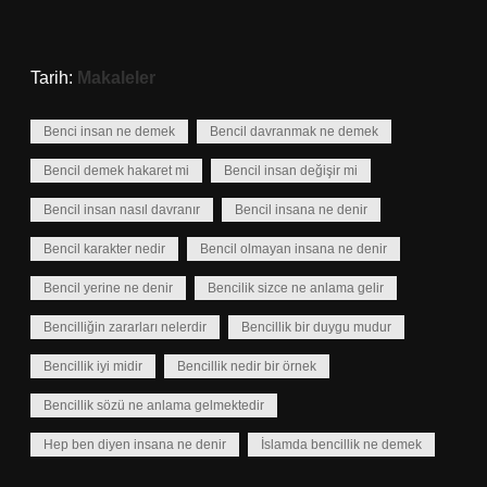
Tarih:
Makaleler
Benci insan ne demek
Bencil davranmak ne demek
Bencil demek hakaret mi
Bencil insan değişir mi
Bencil insan nasıl davranır
Bencil insana ne denir
Bencil karakter nedir
Bencil olmayan insana ne denir
Bencil yerine ne denir
Bencilik sizce ne anlama gelir
Bencilliğin zararları nelerdir
Bencillik bir duygu mudur
Bencillik iyi midir
Bencillik nedir bir örnek
Bencillik sözü ne anlama gelmektedir
Hep ben diyen insana ne denir
İslamda bencillik ne demek