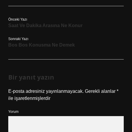
Önceki Yazı
Saat Ve Dakika Arasına Ne Konur
Sonraki Yazı
Bos Bos Konusma Ne Demek
Bir yanıt yazın
E-posta adresiniz yayınlanmayacak.
Gerekli alanlar
*
ile işaretlenmişlerdir
Yorum