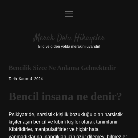
menüyü
Anasayfa
aç
Gizlilik Politikası
Merak Dolu Hikayeler
Yasal Uyarı
Bilgiye giden yolda merakını uyandır!
Hakkımızda
Bencilik Sizce Ne Anlama Gelmektedir
Tarih: Kasım 4, 2024
Bencil insana ne denir?
Psikiyatride, narsistik kişilik bozukluğu olan narsistik
kişiler aşırı bencil ve kibirli kişiler olarak tanımlanır.
Kibirlidirler, manipülatiftirler ve hiçbir hata
yapmadıklarına inandıkları için özür dilemeyi bilmezler.