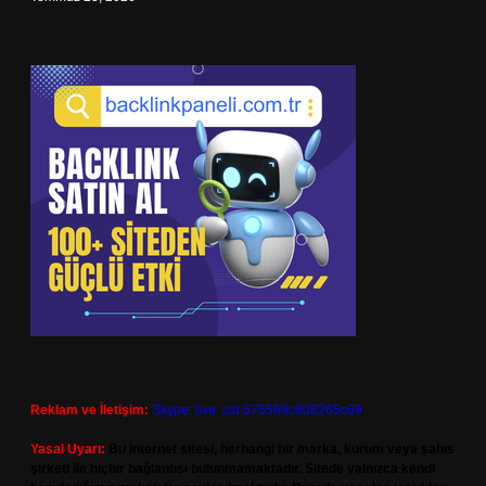
Reklam ve İletişim:
Skype: live:.cid.575569c608265c69
Yasal Uyarı:
Bu internet sitesi, herhangi bir marka, kurum veya şahıs
şirketi ile hiçbir bağlantısı bulunmamaktadır. Sitede yalnızca kendi