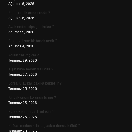
Ağustos 6, 2026
Kur’an’ın ilk örneği nedir ?
Ağustos 6, 2026
Ayak neden cips gibi kokar ?
Ağustos 5, 2026
Amensalizme bir örnek nedir ?
Ağustos 4, 2026
Yolluk eni kaç cm ?
Temmuz 29, 2026
Kışın hava neden sisli olur ?
Temmuz 27, 2026
Loreal 8.11 kaç dakika bekletilir ?
Temmuz 25, 2026
Kinetik enerji korunumlu mu ?
Temmuz 25, 2026
Ela göz rengi nasıl anlaşılır ?
Temmuz 25, 2026
Kafkas cephesinde kaç asker donarak öldü ?
Temmuz 23, 2026