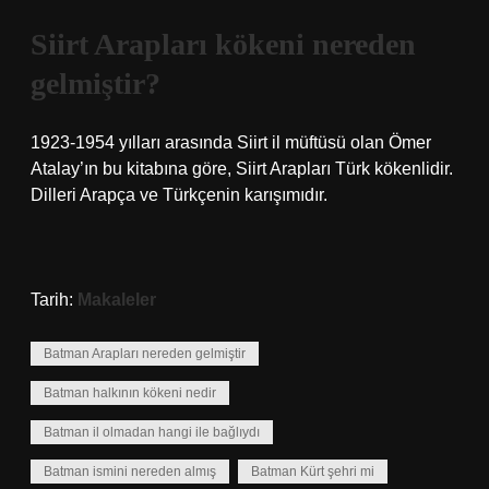
Siirt Arapları kökeni nereden
gelmiştir?
1923-1954 yılları arasında Siirt il müftüsü olan Ömer
Atalay’ın bu kitabına göre, Siirt Arapları Türk kökenlidir.
Dilleri Arapça ve Türkçenin karışımıdır.
Tarih:
Makaleler
Batman Arapları nereden gelmiştir
Batman halkının kökeni nedir
Batman il olmadan hangi ile bağlıydı
Batman ismini nereden almış
Batman Kürt şehri mi