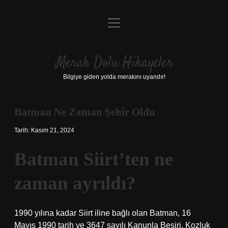
menüyü
Anasayfa
aç
Gizlilik Politikası
Merak Dolu Hikayeler
Yasal Uyarı
Bilgiye giden yolda merakını uyandır!
Hakkımızda
Batman Ne Zaman Şehir Oldu
Tarih: Kasım 21, 2024
Batman Siirt’ten ne
zaman ayrıldı?
1990 yılına kadar Siirt iline bağlı olan Batman, 16
Mayıs 1990 tarih ve 3647 sayılı Kanunla Beşiri, Kozluk