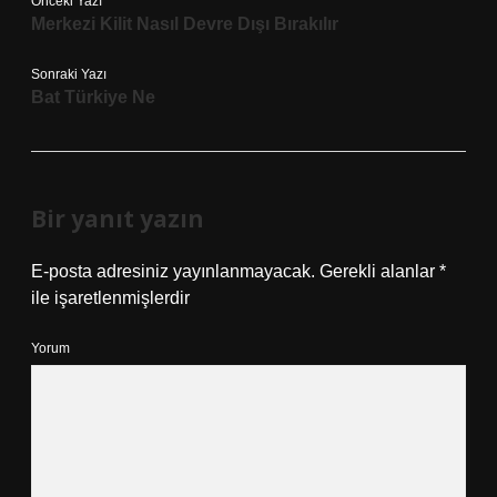
Önceki Yazı
Merkezi Kilit Nasıl Devre Dışı Bırakılır
Sonraki Yazı
Bat Türkiye Ne
Bir yanıt yazın
E-posta adresiniz yayınlanmayacak.
Gerekli alanlar
*
ile işaretlenmişlerdir
Yorum