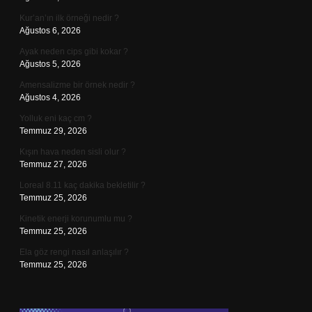
Kur’an’ın ilk örneği nedir ?
Ağustos 6, 2026
Ayak neden cips gibi kokar ?
Ağustos 5, 2026
Amensalizme bir örnek nedir ?
Ağustos 4, 2026
Yolluk eni kaç cm ?
Temmuz 29, 2026
Kışın hava neden sisli olur ?
Temmuz 27, 2026
Loreal 8.11 kaç dakika bekletilir ?
Temmuz 25, 2026
Kinetik enerji korunumlu mu ?
Temmuz 25, 2026
Ela göz rengi nasıl anlaşılır ?
Temmuz 25, 2026