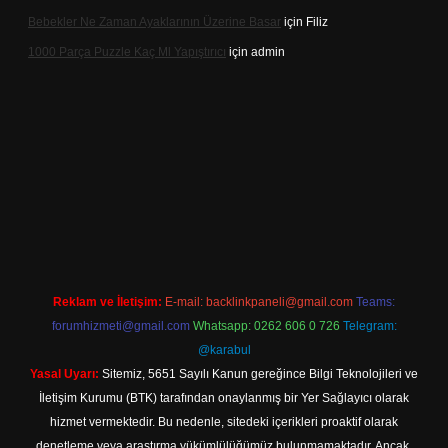
Bebekler Ne Zaman Ayaklarının Üzerine Basar
için
Filiz
1000 Parça Puzzle Kaç Ml Yapıştırıcı
için
admin
ttps://hiltonbet-giris.com/
betexper indir
Reklam ve İletişim:
E-mail:
backlinkpaneli@gmail.com
Teams:
forumhizmeti@gmail.com
Whatsapp: 0262 606 0 726
Telegram:
@karabul
Yasal Uyarı:
Sitemiz, 5651 Sayılı Kanun gereğince Bilgi Teknolojileri ve
İletişim Kurumu (BTK) tarafından onaylanmış bir Yer Sağlayıcı olarak
hizmet vermektedir. Bu nedenle, sitedeki içerikleri proaktif olarak
denetleme veya araştırma yükümlülüğümüz bulunmamaktadır. Ancak,