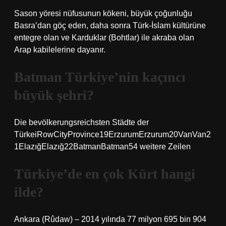
Sason yöresi nüfusunun kökeni, büyük çoğunluğu
Basra’dan göç eden, daha sonra Türk-İslam kültürüne
entegre olan ve Karduklar (Bohtlar) ile akraba olan
Arap kabilelerine dayanır.
Batman Türkiye’nin kaçıncı
büyük şehri?
Die bevölkerungsreichsten Städte der
TürkeiRowCityProvince19ErzurumErzurum20VanVan2
1ElazığElazığ22BatmanBatman54 weitere Zeilen
Türkiye’de en çok Kürt hangi
ilde?
Ankara (Rûdaw) – 2014 yılında 77 milyon 695 bin 904