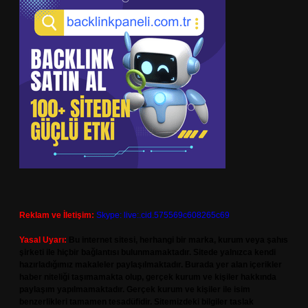
Reklam ve İletişim:
Skype: live:.cid.575569c608265c69
Yasal Uyarı:
Bu internet sitesi, herhangi bir marka, kurum veya şahıs
şirketi ile hiçbir bağlantısı bulunmamaktadır. Sitede yalnızca kendi
hazırladığımız makaleler paylaşılmaktadır. Burada yer alan içerikler
haber niteliği taşımamakta olup, gerçek kurum ve kişiler hakkında
paylaşım yapılmamaktadır. Gerçek kurum ve kişiler ile isim
benzerlikleri tamamen tesadüfidir. Sitemizdeki bilgiler taslak