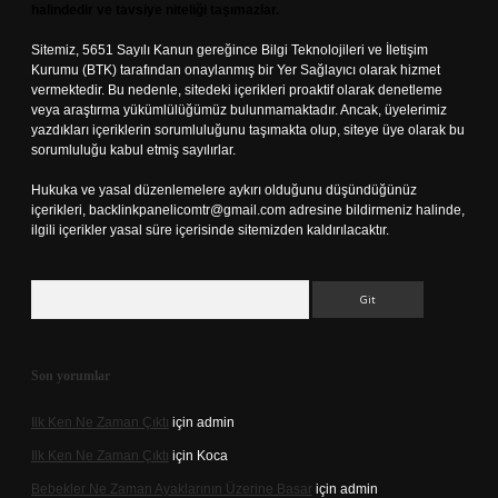
halindedir ve tavsiye niteliği taşımazlar.
Sitemiz, 5651 Sayılı Kanun gereğince Bilgi Teknolojileri ve İletişim
Kurumu (BTK) tarafından onaylanmış bir Yer Sağlayıcı olarak hizmet
vermektedir. Bu nedenle, sitedeki içerikleri proaktif olarak denetleme
veya araştırma yükümlülüğümüz bulunmamaktadır. Ancak, üyelerimiz
yazdıkları içeriklerin sorumluluğunu taşımakta olup, siteye üye olarak bu
sorumluluğu kabul etmiş sayılırlar.
Hukuka ve yasal düzenlemelere aykırı olduğunu düşündüğünüz
içerikleri,
backlinkpanelicomtr@gmail.com
adresine bildirmeniz halinde,
ilgili içerikler yasal süre içerisinde sitemizden kaldırılacaktır.
Arama
Son yorumlar
Ilk Ken Ne Zaman Çıktı
için
admin
Ilk Ken Ne Zaman Çıktı
için
Koca
Bebekler Ne Zaman Ayaklarının Üzerine Basar
için
admin