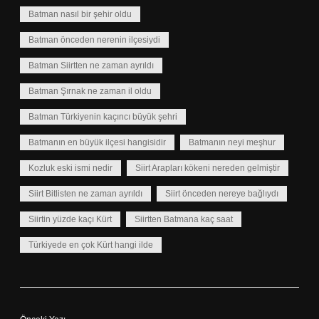
Batman nasıl bir şehir oldu
Batman önceden nerenin ilçesiydi
Batman Siirtten ne zaman ayrıldı
Batman Şırnak ne zaman il oldu
Batman Türkiyenin kaçıncı büyük şehri
Batmanın en büyük ilçesi hangisidir
Batmanın neyi meşhur
Kozluk eski ismi nedir
Siirt Arapları kökeni nereden gelmiştir
Siirt Bitlisten ne zaman ayrıldı
Siirt önceden nereye bağlıydı
Siirtin yüzde kaçı Kürt
Siirtten Batmana kaç saat
Türkiyede en çok Kürt hangi ilde