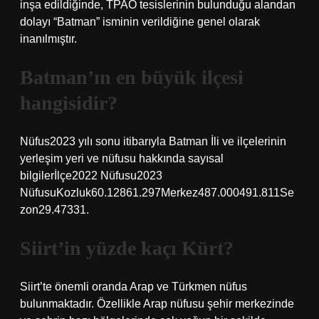
inşa edildiğinde, TPAO tesislerinin bulunduğu alandan
dolayı “Batman” isminin verildiğine genel olarak
inanılmıştır.
Batman’ın en büyük ilçesi
hangisidir?
Nüfus2023 yılı sonu itibarıyla Batman İli ve ilçelerinin
yerleşim yeri ve nüfusu hakkında sayısal
bilgilerİlçe2022 Nüfusu2023
NüfusuKozluk60.12861.297Merkez487.000491.811Se
zon29.47331.
Siirt’in yüzde kaçı Kürt?
Siirt’te önemli oranda Arap ve Türkmen nüfus
bulunmaktadır. Özellikle Arap nüfusu şehir merkezinde