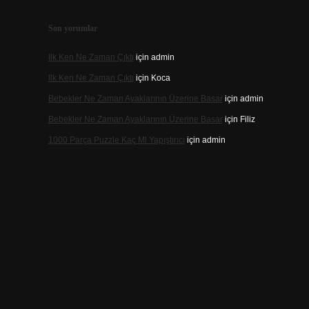
Son yorumlar
Ilk Ken Ne Zaman Çıktı
için
admin
Ilk Ken Ne Zaman Çıktı
için
Koca
Bebekler Ne Zaman Ayaklarının Üzerine Basar
için
admin
Bebekler Ne Zaman Ayaklarının Üzerine Basar
için
Filiz
1000 Parça Puzzle Kaç Ml Yapıştırıcı
için
admin