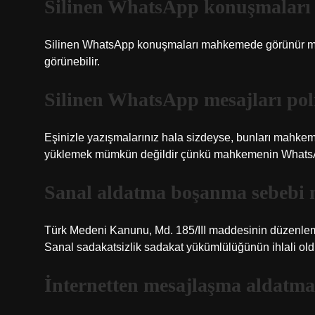
Silinen WhatsApp konuşmaları
Silinen WhatsApp konuşmaları mahkemede görünür m
görünebilir.
Silinen WhatsApp mesajları poli
Eşinizle yazışmalarınız hala sizdeyse, bunları mahkem
yüklemek mümkün değildir çünkü mahkemenin WhatsApp
Sanal aldatma boşanma sebebi 
Türk Medeni Kanunu, Md. 185/III maddesinin düzenleme
Sanal sadakatsizlik sadakat yükümlülüğünün ihlali ol
İnternetten mesajlaşma aldatma 