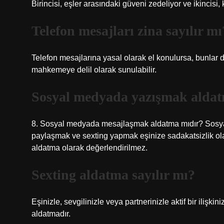
Birincisi, eşler arasındaki güveni zedeliyor ve ikincisi
Telefon mesajları zina sayılır mı
Telefon mesajlarına yasal olarak el konulursa, bunlar de
mahkemeye delil olarak sunulabilir.
Sosyal medyada yazışmak alda
8. Sosyal medyada mesajlaşmak aldatma mıdır? Sosyal 
paylaşmak ve sexting yapmak eşinize sadakatsizlik olara
aldatma olarak değerlendirilmez.
Sexting aldatma sayılır mı?
Eşinizle, sevgilinizle veya partnerinizle aktif bir ilişki
aldatmadır.