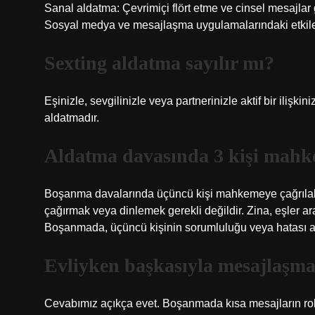
Sanal aldatma: Çevrimiçi flört etme ve cinsel mesajlar
Sosyal medya ve mesajlaşma uygulamalarındaki etkileşi
Sexting aldatma sayılır mı?
Eşinizle, sevgilinizle veya partnerinizle aktif bir ilişki
aldatmadır.
Aldatma davasında 3 kişi mahke
Boşanma davalarında üçüncü kişi mahkemeye çağrılabi
çağırmak veya dinlemek gerekli değildir. Zina, eşler ar
Boşanmada, üçüncü kişinin sorumluluğu veya hatası 
Evliyken başkasıyla mesajlaşm
Cevabımız açıkça evet. Boşanmada kısa mesajların rol