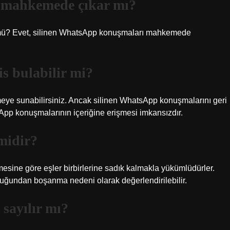
 mahkemede çıkar mı?
ü? Evet, silinen WhatsApp konuşmaları mahkemede
s bulabilir mi?
eye sunabilirsiniz. Ancak silinen WhatsApp konuşmalarını geri
 konuşmalarının içeriğine erişmesi imkansızdır.
midir?
sine göre eşler birbirlerine sadık kalmakla yükümlüdürler.
duğundan boşanma nedeni olarak değerlendirilebilir.
sayılır mı?