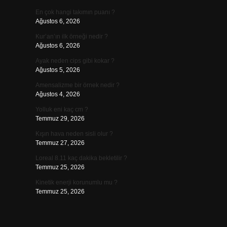
En çok hangi takımın puanı ?
Ağustos 6, 2026
Kur’an’ın ilk örneği nedir ?
Ağustos 6, 2026
Ayak neden cips gibi kokar ?
Ağustos 5, 2026
Amensalizme bir örnek nedir ?
Ağustos 4, 2026
Yolluk eni kaç cm ?
Temmuz 29, 2026
Kışın hava neden sisli olur ?
Temmuz 27, 2026
Loreal 8.11 kaç dakika bekletilir ?
Temmuz 25, 2026
Kinetik enerji korunumlu mu ?
Temmuz 25, 2026