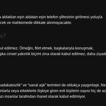
aldatılan eşin aldatan eşin telefon şifresinin girilmesi yoluyla
ilecek ve mahkemede dikkate alınmayacaktır.
mı?
bul edilmez. Örneğin, flört etmek, başkalarıyla konuşmak,
a cinsel yakınlık biçimi zina olarak kabul edilmez, daha ziyad
 sadakatsizlik” ve “sanal aşk” terimleri de oldukça yaygınlaştı. Ne
larla veya erkeklerle ilişkiye giren evli kişilerin sayısı hiç de az
zı insanlar tarafından ihanet olarak kabul edilmiyor.