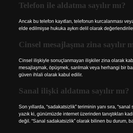
Telefon ile aldatma sayılır mı?
Ancak bu telefon kayıtları, telefonun kurcalanması veya 
elde edilmişse hukuka aykırı delil olarak değerlendir
Cinsel mesajlaşma zina sayılır 
Cinsel ilişkiyle sonuçlanmayan ilişkiler zina olarak ka
mesajlaşmak, öpüşmek, sarılmak veya herhangi bir başk
güven ihlali olarak kabul edilir.
Sanal ilişki aldatma sayılır mı?
Son yıllarda, “sadakatsizlik” teriminin yanı sıra, “sanal
yazık ki, günümüzde internet üzerinden tanıştıkları kadın
değil. “Sanal sadakatsizlik” olarak bilinen bu durum, ba