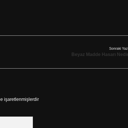
Sonraki Yaz
Beyaz Madde Hasarı Nedi
le işaretlenmişlerdir