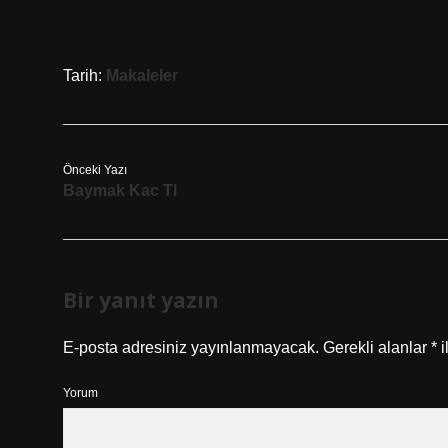
Tarih:
Makaleler
Önceki Yazı
Baymak Kac Tl
Bir yanıt yazın
E-posta adresiniz yayınlanmayacak.
Gerekli alanlar
*
i
Yorum