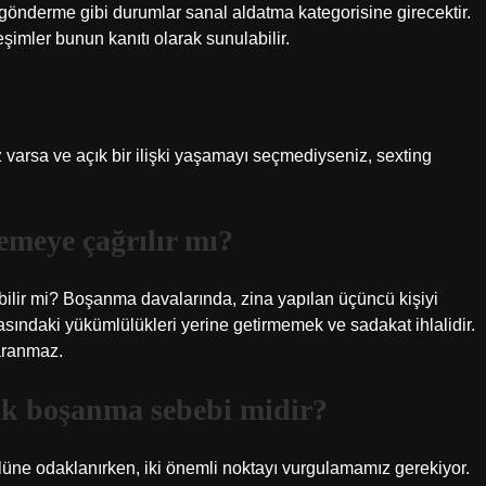
 gönderme gibi durumlar sanal aldatma kategorisine girecektir.
mler bunun kanıtı olarak sunulabilir.
niz varsa ve açık bir ilişki yaşamayı seçmediyseniz, sexting
meye çağrılır mı?
lir mi? Boşanma davalarında, zina yapılan üçüncü kişiyi
asındaki yükümlülükleri yerine getirmemek ve sadakat ihlalidir.
aranmaz.
ak boşanma sebebi midir?
üne odaklanırken, iki önemli noktayı vurgulamamız gerekiyor.