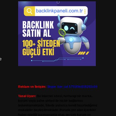
e
Reklam ve İletişim:
Skype: live:.cid.575569c608265c69
Yasal Uyarı:
Bu internet sitesi, herhangi bir marka,
kurum veya şahıs şirketi ile hiçbir bağlantısı
bulunmamaktadır. Sitede yalnızca kendi hazırladığımız
makaleler paylaşılmaktadır. Burada yer alan içerikler
haber niteliği taşımamakta olup, gerçek kurum ve