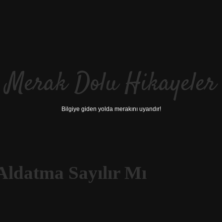
Merak Dolu Hikayeler
Bilgiye giden yolda merakını uyandır!
Aldatma Sayılır Mı