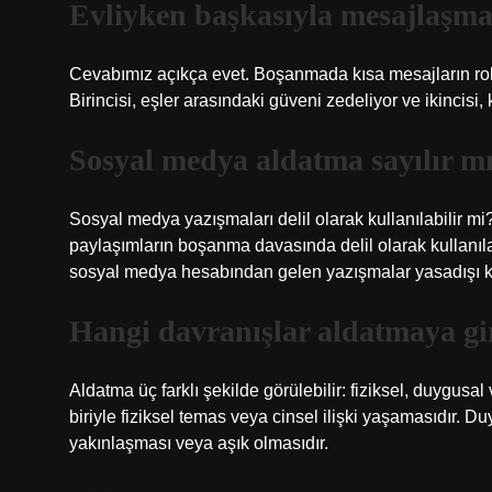
Evliyken başkasıyla mesajlaşm
Cevabımız açıkça evet. Boşanmada kısa mesajların rol
Birincisi, eşler arasındaki güveni zedeliyor ve ikincisi
Sosyal medya aldatma sayılır m
Sosyal medya yazışmaları delil olarak kullanılabilir m
paylaşımların boşanma davasında delil olarak kullanılab
sosyal medya hesabından gelen yazışmalar yasadışı ka
Hangi davranışlar aldatmaya gi
Aldatma üç farklı şekilde görülebilir: fiziksel, duygusal
biriyle fiziksel temas veya cinsel ilişki yaşamasıdır. D
yakınlaşması veya aşık olmasıdır.