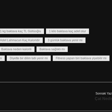
1 kg baklava kaç TL Güllüoğlu
1 kilo baklava kaç adet olur
 Adet Lahmacun Kaç Kaloridir
3 günlük baklava yenir mi
Baklava neden kalorili
Baklava sağlıklı mı
mi
Diyette bir dilim tatlı yenir mi
Fitness yapan biri baklava yiyebilir mi
Sonraki Yaz
Çat Nedi