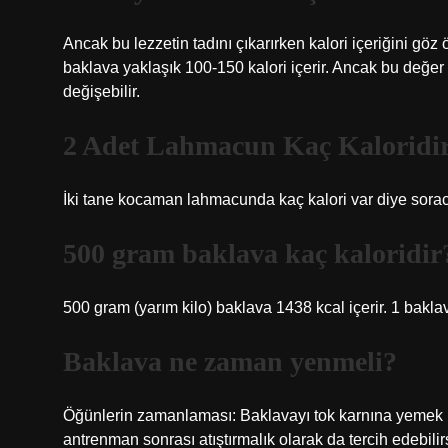
Ancak bu lezzetin tadını çıkarırken kalori içeriğini g
baklava yaklaşık 100-150 kalori içerir. Ancak bu değer
değişebilir.
2 Adet Lahmacun Kaç Kaloridi
İki tane kocaman lahmacunda kaç kalori var diye soraca
500 gram baklava kaç kaloridir
500 gram (yarım kilo) baklava 1438 kcal içerir. 1 baklav
Baklava ne zaman yenmeli?
Öğünlerin zamanlaması: Baklavayı tok karnına yemek ka
antrenman sonrası atıştırmalık olarak da tercih edebili