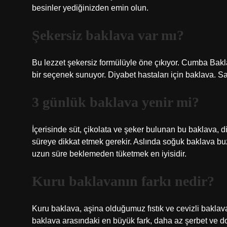
besinler yediğinizden emin olun.
Şekersiz baklava var mı?
Bu lezzet şekersiz formülüyle öne çıkıyor. Cumba Bakla
bir seçenek sunuyor. Diyabet hastaları için baklava. Sa
3 günlük baklava yenir mi?
İçerisinde süt, çikolata ve şeker bulunan bu baklava, d
süreye dikkat etmek gerekir. Aslında soğuk baklava bu
uzun süre beklemeden tüketmek en iyisidir.
Kuru baklavanın farkı nedir?
Kuru baklava, aşina olduğumuz fıstık ve cevizli baklav
baklava arasındaki en büyük fark, daha az şerbet ve do