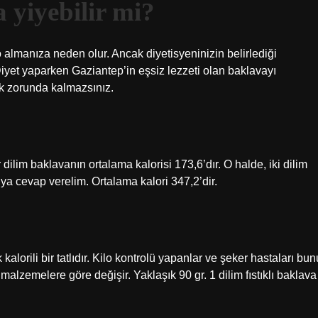
 yiyebilir mi?
almanıza neden olur. Ancak diyetisyeninizin belirlediği
Diyet yaparken Gaziantep’in eşsiz lezzeti olan baklavayı
ek zorunda kalmazsınız.
ilim baklavanın ortalama kalorisi 173,6’dır. O halde, iki dilim
uya cevap verelim. Ortalama kalori 347,2’dir.
kalorili bir tatlıdır. Kilo kontrolü yapanlar ve şeker hastaları bun
 malzemelere göre değişir. Yaklaşık 90 gr. 1 dilim fıstıklı baklava