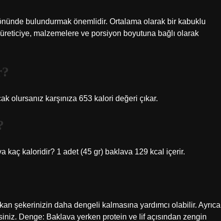
öz önünde bulundurmak önemlidir. Ortalama olarak bir kabuklu
 üreticiye, malzemelere ve porsiyon boyutuna bağlı olarak
r?
k olursanız karşınıza 653 kalori değeri çıkar.
?
a kaç kaloridir? 1 adet (45 gr) baklava 129 kcal içerir.
n şekerinizin daha dengeli kalmasına yardımcı olabilir. Ayrıca
rsiniz. Denge: Baklava yerken protein ve lif açısından zengin