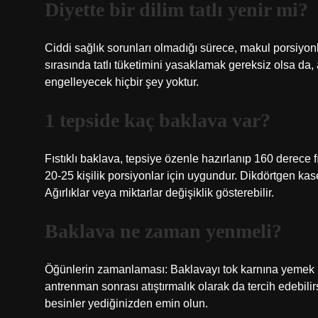
Diyette bir dilim tatlı yenir mi?
Ciddi sağlık sorunları olmadığı sürece, makul porsiyon
sırasında tatlı tüketimini yasaklamak gereksiz olsa da, 
engelleyecek hiçbir şey yoktur.
1 tepside kaç baklava var?
Fıstıklı baklava, tepsiye özenle hazırlanıp 160 derece f
20-25 kişilik porsiyonlar için uygundur. Dikdörtgen kas
Ağırlıklar veya miktarlar değişiklik gösterebilir.
Baklava ne zaman yenmeli?
Öğünlerin zamanlaması: Baklavayı tok karnına yemek ka
antrenman sonrası atıştırmalık olarak da tercih edebili
besinler yediğinizden emin olun.