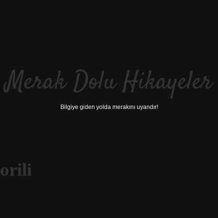
Merak Dolu Hikayeler
Bilgiye giden yolda merakını uyandır!
rili