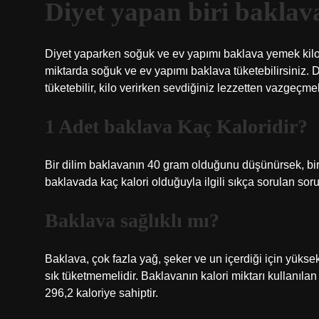
Diyet yapan biri baklava
Diyet yaparken soğuk ve ev yapımı baklava yemek kilo 
miktarda soğuk ve ev yapımı baklava tüketebilirsiniz. 
tüketebilir, kilo verirken sevdiğiniz lezzetten vazgeçm
1 Adet baklava Kaç Kaloridir?
Bir dilim baklavanın 40 gram olduğunu düşünürsek, bir d
baklavada kaç kalori olduğuyla ilgili sıkça sorulan sor
Baklava sağlıklı mı?
Baklava, çok fazla yağ, şeker ve un içerdiği için yüksek 
sık tüketmemelidir. Baklavanın kalori miktarı kullanılan
296,2 kaloriye sahiptir.