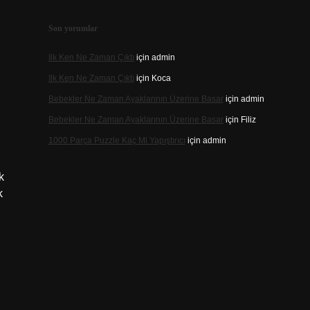
Son yorumlar
Ilk Ken Ne Zaman Çıktı
için
admin
Ilk Ken Ne Zaman Çıktı
için
Koca
Bebekler Ne Zaman Ayaklarının Üzerine Basar
için
admin
Bebekler Ne Zaman Ayaklarının Üzerine Basar
için
Filiz
1000 Parça Puzzle Kaç Ml Yapıştırıcı
için
admin
k
k