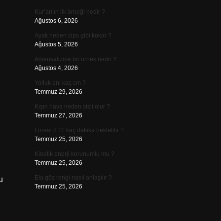
Kur’an’ın ilk örneği nedir ?
Ağustos 6, 2026
Ayak neden cips gibi kokar ?
Ağustos 5, 2026
Amensalizme bir örnek nedir ?
Ağustos 4, 2026
Yolluk eni kaç cm ?
Temmuz 29, 2026
Kışın hava neden sisli olur ?
Temmuz 27, 2026
Loreal 8.11 kaç dakika bekletilir ?
Temmuz 25, 2026
Kinetik enerji korunumlu mu ?
Temmuz 25, 2026
Ela göz rengi nasıl anlaşılır ?
u
Temmuz 25, 2026