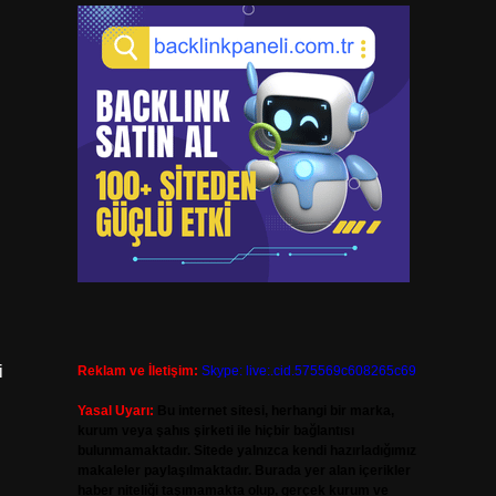
i
Reklam ve İletişim:
Skype: live:.cid.575569c608265c69
Yasal Uyarı:
Bu internet sitesi, herhangi bir marka,
kurum veya şahıs şirketi ile hiçbir bağlantısı
bulunmamaktadır. Sitede yalnızca kendi hazırladığımız
makaleler paylaşılmaktadır. Burada yer alan içerikler
haber niteliği taşımamakta olup, gerçek kurum ve