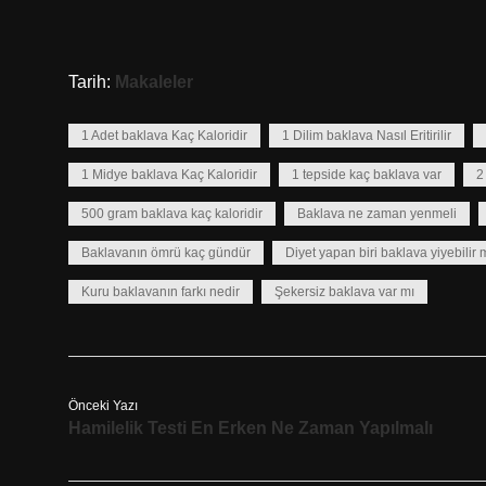
Tarih:
Makaleler
1 Adet baklava Kaç Kaloridir
1 Dilim baklava Nasıl Eritirilir
1 Midye baklava Kaç Kaloridir
1 tepside kaç baklava var
2
500 gram baklava kaç kaloridir
Baklava ne zaman yenmeli
Baklavanın ömrü kaç gündür
Diyet yapan biri baklava yiyebilir 
Kuru baklavanın farkı nedir
Şekersiz baklava var mı
Önceki Yazı
Hamilelik Testi En Erken Ne Zaman Yapılmalı