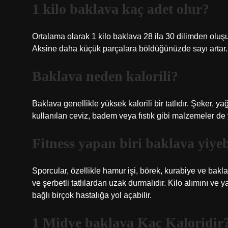
1 kilo baklava kaç adet olur?
Ortalama olarak 1 kilo baklava 28 ila 30 dilimden oluş
Aksine daha küçük parçalara böldüğünüzde sayı artar.
Baklava neden kalorili?
Baklava genellikle yüksek kalorili bir tatlıdır. Şeker, y
kullanılan ceviz, badem veya fıstık gibi malzemeler de y
Fitness yapan biri baklava yiyeb
Sporcular, özellikle hamur işi, börek, kurabiye ve baklav
ve şerbetli tatlılardan uzak durmalıdır. Kilo alımını ve
bağlı birçok hastalığa yol açabilir.
1 Midye baklava Kaç Kaloridir