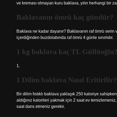
ve kreması olmayan kuru baklava, yılın herhangi bir zam
Baklavanın ömrü kaç gündür?
Baklava ne kadar dayanır? Baklavanın raf ömrü serin 
içerdiğinden buzdolabında raf ömrü 4 günle sınırlıdır.
1 kg baklava kaç TL Güllüoğlu
1.
1 Dilim baklava Nasıl Eritirilir?
Bir dilim fıstıklı baklava yaklaşık 250 kaloriye sahipke
aldığınız kalorileri yakmak için 2 saat ev temizlemeni
saat dans etmeniz gerekir.