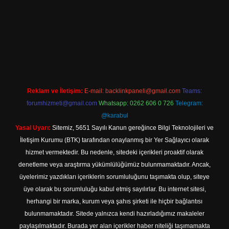
ttps://hiltonbet-giris.com/
betexper indir
Reklam ve İletişim:
E-mail:
backlinkpaneli@gmail.com
Teams:
forumhizmeti@gmail.com
Whatsapp: 0262 606 0 726
Telegram:
@karabul
Yasal Uyarı:
Sitemiz, 5651 Sayılı Kanun gereğince Bilgi Teknolojileri ve
İletişim Kurumu (BTK) tarafından onaylanmış bir Yer Sağlayıcı olarak
hizmet vermektedir. Bu nedenle, sitedeki içerikleri proaktif olarak
denetleme veya araştırma yükümlülüğümüz bulunmamaktadır. Ancak,
üyelerimiz yazdıkları içeriklerin sorumluluğunu taşımakta olup, siteye
üye olarak bu sorumluluğu kabul etmiş sayılırlar. Bu internet sitesi,
herhangi bir marka, kurum veya şahıs şirketi ile hiçbir bağlantısı
bulunmamaktadır. Sitede yalnızca kendi hazırladığımız makaleler
paylaşılmaktadır. Burada yer alan içerikler haber niteliği taşımamakta