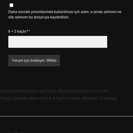
Daha sonraki yorumlarımda kullanılması için adım, e-posta adresim ve
site adresim bu tarayıcıya kaydedilsin.
6 + 2 kaçtır?
*
https://mediazone.net
https://kariyerhabercisi.com.tr
https://gecekuslari.com.tr
knight online
nttgame
Sitemap