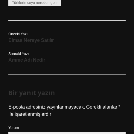
Türklerin soyu nereden gelir
Önceki Yazı
Elmas Nereye Satılır
Sonraki Yazı
Amme Adı Nedir
Bir yanıt yazın
E-posta adresiniz yayınlanmayacak.
Gerekli alanlar
*
ile işaretlenmişlerdir
Yorum