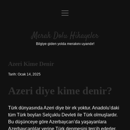
menüyü
Anasayfa
aç
Gizlilik Politikası
Merak Dolu Hikayeler
Yasal Uyarı
Bilgiye giden yolda merakını uyandır!
Hakkımızda
Azeri Kime Denir
Tarih: Ocak 14, 2025
Azeri diye kime denir?
Türk dünyasında Azeri diye bir ırk yoktur. Anadolu’daki
tüm Türk boyları Selçuklu Devleti ile Türk olmuşlardır.
Bu düşünceye göre Azerbaycan’da yaşayanlara
Azerbaycanlılar yerine Türk denmesini tercih ederler.