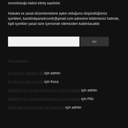
sorumluluğu kabul etmiş sayılırlar.
Hukuka ve yasal düzenlemelere aykırı olduğunu düşündüğünüz
içerikleri,
backlinkpanelicomtr@gmail.com
adresine bildirmeniz halinde,
ilgili içerikler yasal süre içerisinde sitemizden kaldırılacaktır.
Arama
Son yorumlar
Ilk Ken Ne Zaman Çıktı
için
admin
Ilk Ken Ne Zaman Çıktı
için
Koca
Bebekler Ne Zaman Ayaklarının Üzerine Basar
için
admin
Bebekler Ne Zaman Ayaklarının Üzerine Basar
için
Filiz
1000 Parça Puzzle Kaç Ml Yapıştırıcı
için
admin