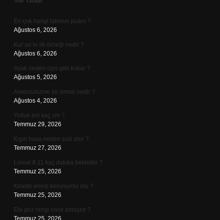
Sidebar
Son Yazılar
En çok hangi takımın puanı ?
Ağustos 6, 2026
Kur’an’ın ilk örneği nedir ?
Ağustos 6, 2026
Ayak neden cips gibi kokar ?
Ağustos 5, 2026
Amensalizme bir örnek nedir ?
Ağustos 4, 2026
Yolluk eni kaç cm ?
Temmuz 29, 2026
Kışın hava neden sisli olur ?
Temmuz 27, 2026
Loreal 8.11 kaç dakika bekletilir ?
Temmuz 25, 2026
Kinetik enerji korunumlu mu ?
Temmuz 25, 2026
Ela göz rengi nasıl anlaşılır ?
Temmuz 25, 2026