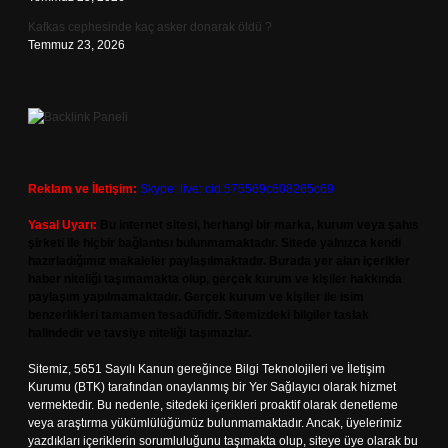
Kafkas cephesinde kaç asker donarak öldü ?
Temmuz 23, 2026
Reklam ve İletişim:
Skype: live:.cid.575569c608265c69
Yasal Uyarı:
Bu internet sitesi, herhangi bir marka, kurum veya şahıs
şirketi ile hiçbir bağlantısı bulunmamaktadır. Sitede yalnızca kendi
hazırladığımız makaleler paylaşılmaktadır. Burada yer alan içerikler
haber niteliği taşımamakta olup, gerçek kurum ve kişiler hakkında
paylaşım yapılmamaktadır. Gerçek kurum ve kişiler ile isim
benzerlikleri tamamen tesadüfidir. Sitemizdeki bilgiler taslak
halindedir ve tavsiye niteliği taşımazlar.
Sitemiz, 5651 Sayılı Kanun gereğince Bilgi Teknolojileri ve İletişim
Kurumu (BTK) tarafından onaylanmış bir Yer Sağlayıcı olarak hizmet
vermektedir. Bu nedenle, sitedeki içerikleri proaktif olarak denetleme
veya araştırma yükümlülüğümüz bulunmamaktadır. Ancak, üyelerimiz
yazdıkları içeriklerin sorumluluğunu taşımakta olup, siteye üye olarak bu