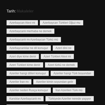
Tarih:
Makaleler
Azerbaycan Alevi mi
Azerbaycan Türkleri Oğuz mu
Azerbaycanlı merhaba ne demek
Azerbaycanlı mı Azerbaycan Türkü mü
Azerbaycanlılar ne dil konuşur
Azeri dini ne
Azeri diye kime denir
Azeri Türkleri Alevi mi
Azeri Türkleri kime denir
Azeri türkü ne demek
Azeriler hangi dilleri konuşur
Azeriler hangi Türk boyundan
Azeriler İran mı
Azeriler kimin soyundan gelir
Azeriler neden Rusça konuşur
İran Azerileri Türk mü
Karslılar Azerbaycanlı mı
Türkiyede Azeriler nerede yaşıyor