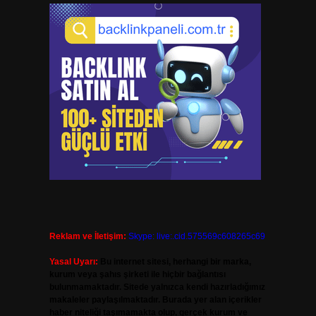
Reklam ve İletişim:
Skype: live:.cid.575569c608265c69
Yasal Uyarı:
Bu internet sitesi, herhangi bir marka,
kurum veya şahıs şirketi ile hiçbir bağlantısı
bulunmamaktadır. Sitede yalnızca kendi hazırladığımız
makaleler paylaşılmaktadır. Burada yer alan içerikler
haber niteliği taşımamakta olup, gerçek kurum ve