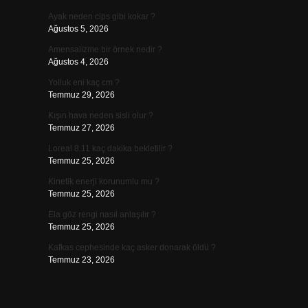
Ayak neden cips gibi kokar ?
Ağustos 5, 2026
Amensalizme bir örnek nedir ?
Ağustos 4, 2026
Yolluk eni kaç cm ?
Temmuz 29, 2026
Kışın hava neden sisli olur ?
Temmuz 27, 2026
Loreal 8.11 kaç dakika bekletilir ?
Temmuz 25, 2026
Kinetik enerji korunumlu mu ?
Temmuz 25, 2026
Ela göz rengi nasıl anlaşılır ?
Temmuz 25, 2026
Kafkas cephesinde kaç asker donarak öldü ?
Temmuz 23, 2026