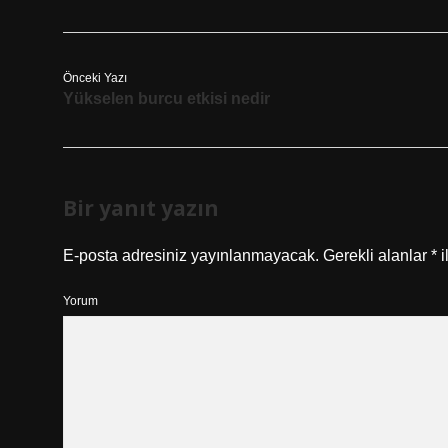
Önceki Yazı
Yükselen burcu etkisi nedir
Bir yanıt yazın
E-posta adresiniz yayınlanmayacak.
Gerekli alanlar
*
i
Yorum