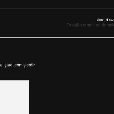
Sonraki Yaz
Tesalüp etmek ne deme
le işaretlenmişlerdir