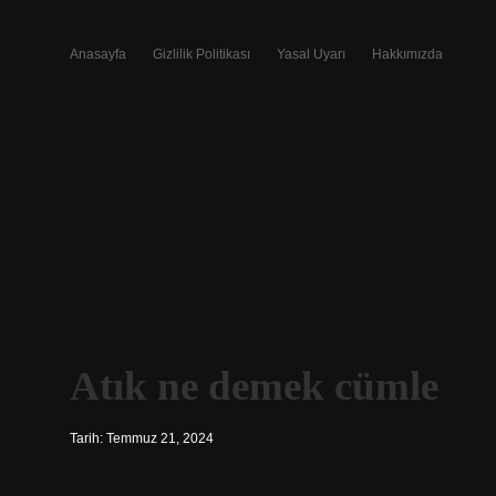
Anasayfa
Gizlilik Politikası
Yasal Uyarı
Hakkımızda
Atık ne demek cümle
Tarih: Temmuz 21, 2024