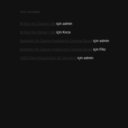
Son yorumlar
Ilk Ken Ne Zaman Çıktı
için
admin
Ilk Ken Ne Zaman Çıktı
için
Koca
Bebekler Ne Zaman Ayaklarının Üzerine Basar
için
admin
Bebekler Ne Zaman Ayaklarının Üzerine Basar
için
Filiz
1000 Parça Puzzle Kaç Ml Yapıştırıcı
için
admin