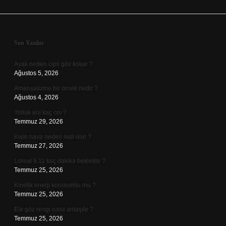
Sidebar
Son Yazılar
Ayak neden cips gibi kokar ?
Ağustos 5, 2026
Amensalizme bir örnek nedir ?
Ağustos 4, 2026
Yolluk eni kaç cm ?
Temmuz 29, 2026
Kışın hava neden sisli olur ?
Temmuz 27, 2026
Loreal 8.11 kaç dakika bekletilir ?
Temmuz 25, 2026
Kinetik enerji korunumlu mu ?
Temmuz 25, 2026
Ela göz rengi nasıl anlaşılır ?
Temmuz 25, 2026