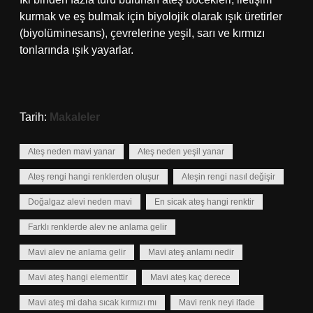
kurmak ve eş bulmak için biyolojik olarak ışık üretirler
(biyolüminesans), çevrelerine yeşil, sarı ve kırmızı
tonlarında ışık yayarlar.
Tarih:
Makaleler
Ateş neden mavi yanar
Ateş neden yeşil yanar
Ateş rengi hangi renklerden oluşur
Ateşin rengi nasıl değişir
Doğalgaz alevi neden mavi
En sicak ateş hangi renktir
Farklı renklerde alev ne anlama gelir
Mavi alev ne anlama gelir
Mavi ateş anlamı nedir
Mavi ateş hangi elementtir
Mavi ateş kaç derece
Mavi ateş mi daha sıcak kırmızı mı
Mavi renk neyi ifade