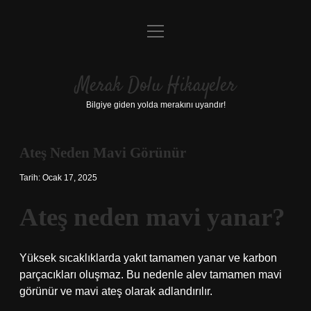
menüyü
Anasayfa
aç
Gizlilik Politikası
Merak Dolu Hikayeler
Yasal Uyarı
Bilgiye giden yolda merakını uyandır!
Hakkımızda
Ateş Neden Mavi Görünür
Tarih: Ocak 17, 2025
Ateş neden mavi yanar?
Yüksek sıcaklıklarda yakıt tamamen yanar ve karbon
parçacıkları oluşmaz. Bu nedenle alev tamamen mavi
görünür ve mavi ateş olarak adlandırılır.