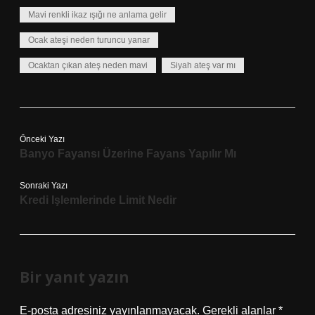
Mavi renkli ikaz ışığı ne anlama gelir
Ocak ateşi neden turuncu yanar
Ocaktan çıkan ateş neden mavi
Siyah ateş var mı
Önceki Yazı
Banyo Fayansı Üzerine Fayans Yapılır Mı
Sonraki Yazı
Kredi Işlemlerinde Limit Nedir
Bir yanıt yazın
E-posta adresiniz yayınlanmayacak.
Gerekli alanlar
*