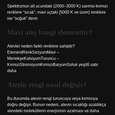
Spektrumun alt ucundaki (2000–3000 K) sarımsı-kırmızı
renklere “sıcak”, mavi uçtaki (5000 K ve üzeri) renklere
ise “soğuk” denir.
Mavi ateş hangi elementtir?
Alevler neden farklı renklere sahiptir?
ElementRenkSezyumMavi –
MenekşeKalsiyumTuruncu –
KırmızıStronsiyumKırmızıBaryumSoluk yeşil6 satır
daha
Ateşin rengi nasıl değişir?
Bu durumda alevin rengi turuncuya veya kırmızıya
doğru değişir. Bunun nedeni, alevin sıcaklığı azaldıkça
alevdeki moleküllerin enerjisinin azalması ve daha