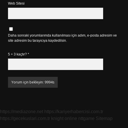
Web Sitesi
Daha sonraki yorumlarımda kullanılması için adım, e-posta adresim ve
site adresim bu tarayıcıya kaydedilsin.
5 + 3 kaçtır?
*
https://mediazone.net
https://kariyerhabercisi.com.tr
https://gecekuslari.com.tr
knight online
nttgame
Sitemap