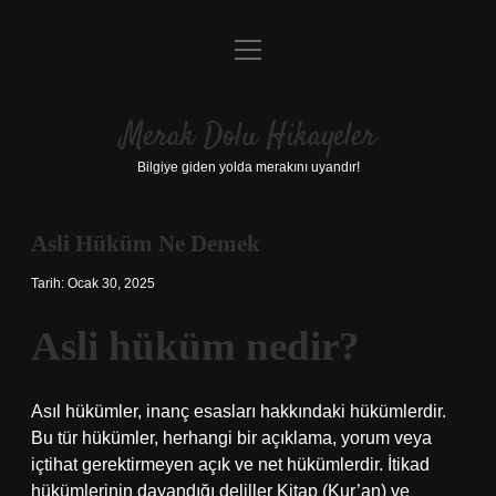
menüyü
Anasayfa
aç
Gizlilik Politikası
Merak Dolu Hikayeler
Yasal Uyarı
Bilgiye giden yolda merakını uyandır!
Hakkımızda
Asli Hüküm Ne Demek
Tarih: Ocak 30, 2025
Asli hüküm nedir?
Asıl hükümler, inanç esasları hakkındaki hükümlerdir.
Bu tür hükümler, herhangi bir açıklama, yorum veya
içtihat gerektirmeyen açık ve net hükümlerdir. İtikad
hükümlerinin dayandığı deliller Kitap (Kur’an) ve