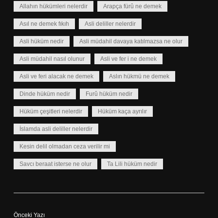
Allahın hükümleri nelerdir
Arapça fürû ne demek
Asıl ne demek fıkıh
Asli deliller nelerdir
Asli hüküm nedir
Asli müdahil davaya katılmazsa ne olur
Asli müdahil nasıl olunur
Asli ve fer i ne demek
Asli ve feri alacak ne demek
Aslın hükmü ne demek
Dinde hüküm nedir
Furû hüküm nedir
Hüküm çeşitleri nelerdir
Hüküm kaça ayrılır
İslamda asli deliller nelerdir
Kesin delil olmadan ceza verilir mi
Savcı beraat isterse ne olur
Ta Lili hüküm nedir
Önceki Yazı