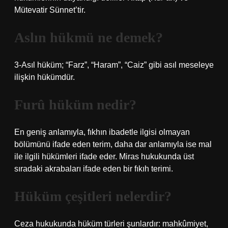
Mütevatir Sünnet’tir.
Aslın hükmü ne demek?
3-Asıl hüküm; “Farz”, “Haram”, “Caiz” gibi asıl meseleye
ilişkin hükümdür.
Furû hüküm nedir?
En geniş anlamıyla, fıkhın ibadetle ilgisi olmayan
bölümünü ifade eden terim, daha dar anlamıyla ise mal
ile ilgili hükümleri ifade eder. Miras hukukunda üst
sıradaki akrabaları ifade eden bir fıkıh terimi.
Hüküm çeşitleri nelerdir?
Ceza hukukunda hüküm türleri şunlardır: mahkûmiyet,