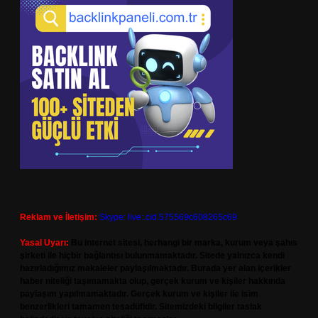
Reklam ve İletişim:
Skype: live:.cid.575569c608265c69
Yasal Uyarı:
Bu internet sitesi, herhangi bir marka, kurum veya şahıs
şirketi ile hiçbir bağlantısı bulunmamaktadır. Sitede yalnızca kendi
hazırladığımız makaleler paylaşılmaktadır. Burada yer alan içerikler
haber niteliği taşımamakta olup, gerçek kurum ve kişiler hakkında
paylaşım yapılmamaktadır. Gerçek kurum ve kişiler ile isim
benzerlikleri tamamen tesadüfidir. Sitemizdeki bilgiler taslak