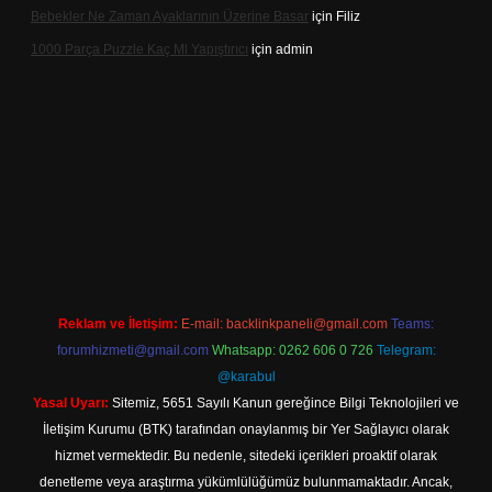
Bebekler Ne Zaman Ayaklarının Üzerine Basar
için
Filiz
1000 Parça Puzzle Kaç Ml Yapıştırıcı
için
admin
r
Reklam ve İletişim:
E-mail:
backlinkpaneli@gmail.com
Teams:
forumhizmeti@gmail.com
Whatsapp: 0262 606 0 726
Telegram:
@karabul
Yasal Uyarı:
Sitemiz, 5651 Sayılı Kanun gereğince Bilgi Teknolojileri ve
İletişim Kurumu (BTK) tarafından onaylanmış bir Yer Sağlayıcı olarak
hizmet vermektedir. Bu nedenle, sitedeki içerikleri proaktif olarak
denetleme veya araştırma yükümlülüğümüz bulunmamaktadır. Ancak,