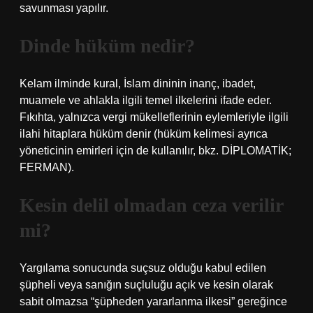
savunması yapılır.
Dinde hüküm nedir?
Kelam ilminde kural, İslam dininin inanç, ibadet,
muamele ve ahlakla ilgili temel ilkelerini ifade eder.
Fıkıhta, yalnızca vergi mükelleflerinin eylemleriyle ilgili
ilahi hitaplara hüküm denir (hüküm kelimesi ayrıca
yöneticinin emirleri için de kullanılır, bkz. DİPLOMATİK;
FERMAN).
Kesin delil olmadan ceza verilir
mi?
Yargılama sonucunda suçsuz olduğu kabul edilen
şüpheli veya sanığın suçluluğu açık ve kesin olarak
sabit olmazsa “şüpheden yararlanma ilkesi” gereğince