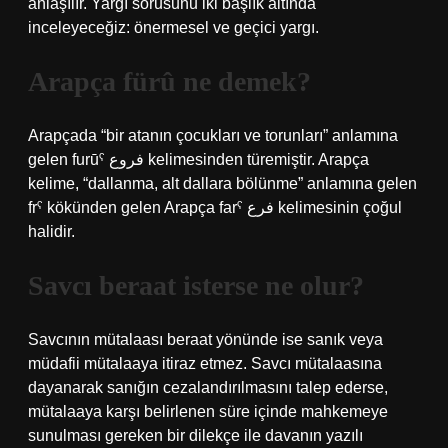
anlaşılır. Yargı sorusunu iki başlık altında
inceleyeceğiz: önermesel ve geçici yargı.
Arapça fürû ne demek?
Arapçada “bir atanın çocukları ve torunları” anlamına
gelen furūˁ فروع kelimesinden türemiştir. Arapça
kelime, “dallanma, alt dallara bölünme” anlamına gelen
frˁ kökünden gelen Arapça farˁ فرع kelimesinin çoğul
halidir.
Savcı beraat isterse ne olur?
Savcının mütalaası beraat yönünde ise sanık veya
müdafii mütalaaya itiraz etmez. Savcı mütalaasına
dayanarak sanığın cezalandırılmasını talep ederse,
mütalaaya karşı belirlenen süre içinde mahkemeye
sunulması gereken bir dilekçe ile davanın yazılı