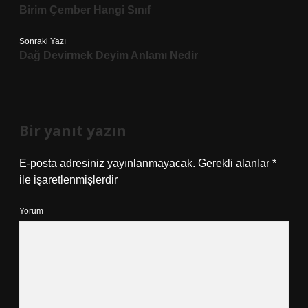
Birim Çember Hangi Sınıf
Sonraki Yazı
Dağ Devirmek Deyim Anlamı Nedir
Bir yanıt yazın
E-posta adresiniz yayınlanmayacak.
Gerekli alanlar
*
ile işaretlenmişlerdir
Yorum