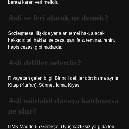
beraat kararı verilmelidir.
Asli ve feri alacak ne demek?
Sözleşmesel ilişkide yer alan temel hak, alacak
hakkıdır; tali haklar ise cezai şart, faiz, teminat, rehin,
hapis cezası gibi haklardır.
Asli deliller nelerdir?
Rivayetten gelen bilgi: Birincil deliller dört kısma ayrılır:
Kitap (Kur’an), Sünnet, İcma, Kıyas.
Asli müdahil davaya katılmazsa
ne olur?
HMK Madde 65 Gerekçe: Uyuşmazlıksız yargıda feri