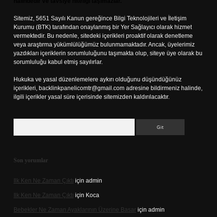
halindedir ve tavsiye niteliği taşımazlar.
Sitemiz, 5651 Sayılı Kanun gereğince Bilgi Teknolojileri ve İletişim
Kurumu (BTK) tarafından onaylanmış bir Yer Sağlayıcı olarak hizmet
vermektedir. Bu nedenle, sitedeki içerikleri proaktif olarak denetleme
veya araştırma yükümlülüğümüz bulunmamaktadır. Ancak, üyelerimiz
yazdıkları içeriklerin sorumluluğunu taşımakta olup, siteye üye olarak bu
sorumluluğu kabul etmiş sayılırlar.
Hukuka ve yasal düzenlemelere aykırı olduğunu düşündüğünüz
içerikleri,
backlinkpanelicomtr@gmail.com
adresine bildirmeniz halinde,
ilgili içerikler yasal süre içerisinde sitemizden kaldırılacaktır.
Arama
Son yorumlar
Ilk Ken Ne Zaman Çıktı
için
admin
Ilk Ken Ne Zaman Çıktı
için
Koca
Bebekler Ne Zaman Ayaklarının Üzerine Basar
için
admin