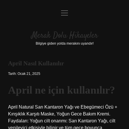
menüyü
Anasayfa
aç
Gizlilik Politikası
Merak Dolu Hikayeler
Yasal Uyarı
Bilgiye giden yolda merakını uyandır!
Hakkımızda
April Nasıl Kullanılır
Tarih: Ocak 21, 2025
April ne için kullanılır?
April Natural Sarı Kantaron Yağı ve Ebegümeci Özü +
Kırışıklık Karşıtı Maske, Yoğun Gece Bakım Kremi.
Faydaları: Yoğun cilt onarımı: Sarı Kantaron Yağı, cilt
yenileyici etkisiyle bilinir ve tüm gece boyunca