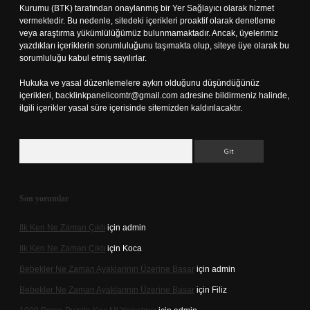
Kurumu (BTK) tarafından onaylanmış bir Yer Sağlayıcı olarak hizmet
vermektedir. Bu nedenle, sitedeki içerikleri proaktif olarak denetleme
veya araştırma yükümlülüğümüz bulunmamaktadır. Ancak, üyelerimiz
yazdıkları içeriklerin sorumluluğunu taşımakta olup, siteye üye olarak bu
sorumluluğu kabul etmiş sayılırlar.
Hukuka ve yasal düzenlemelere aykırı olduğunu düşündüğünüz
içerikleri,
backlinkpanelicomtr@gmail.com
adresine bildirmeniz halinde,
ilgili içerikler yasal süre içerisinde sitemizden kaldırılacaktır.
Arama
Son yorumlar
Ilk Ken Ne Zaman Çıktı
için
admin
Ilk Ken Ne Zaman Çıktı
için
Koca
Bebekler Ne Zaman Ayaklarının Üzerine Basar
için
admin
Bebekler Ne Zaman Ayaklarının Üzerine Basar
için
Filiz