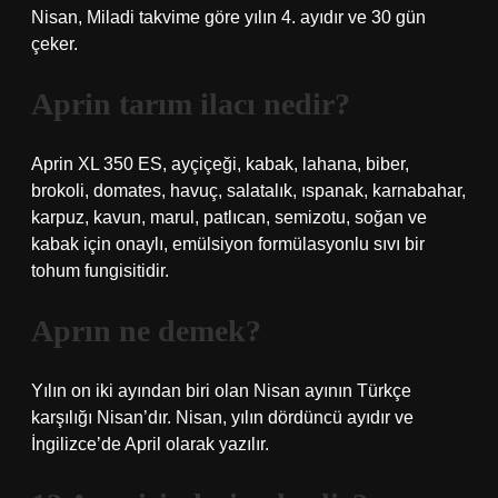
Nisan, Miladi takvime göre yılın 4. ayıdır ve 30 gün
çeker.
Aprin tarım ilacı nedir?
Aprin XL 350 ES, ayçiçeği, kabak, lahana, biber,
brokoli, domates, havuç, salatalık, ıspanak, karnabahar,
karpuz, kavun, marul, patlıcan, semizotu, soğan ve
kabak için onaylı, emülsiyon formülasyonlu sıvı bir
tohum fungisitidir.
Aprın ne demek?
Yılın on iki ayından biri olan Nisan ayının Türkçe
karşılığı Nisan’dır. Nisan, yılın dördüncü ayıdır ve
İngilizce’de April olarak yazılır.