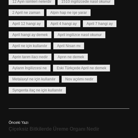
12 Ayın isimleri nelerdir
1510 ingilizcede nasıl okunur
2 April ne zaman
Alpin hap ne işe yarar
April 12 hangi ay
April 4 hangi ay
April 7 hangi ay
April hangi ay demek
April ingilizce nasıl okunur
April ne için kullanılır
April Nisan mı
Aprin tarım ilacı nedir
Aprın ne demek
Ayların İngilizcesi ne
Eski Türkçede April ne demek
Metalaxyl ne için kullanılır
Nov açılımı nedir
Syngenta ilaç ne için kullanılır
Önceki Yazı
Çiçeksiz Bitkilerde Üreme Organı Nedir