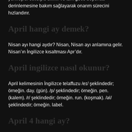
derinlemesine bakım sağlayarak onarım sürecini
hızlandırır.
April hangi ay demek?
Nisan ayı hangi aydır? Nisan, Nisan ayı anlamına gelir.
Nisan’ın İngilizce kısaltması Apr’dır.
April ingilizce nasıl okunur?
April kelimesinin İngilizce telaffuzu /eɪ/ şeklindedir;
örneğin. day. (gün). /p/ şeklindedir; örneğin. pen.
(kalem). /r/ şeklindedir; örneğin. run. (koşmak). /əl/
şeklindedir; örneğin. label.
April 4 hangi ay?