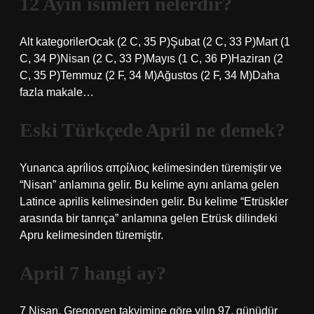
12 Ayın isimleri nelerdir?
Alt kategorilerOcak (2 C, 35 P)Şubat (2 C, 33 P)Mart (1
C, 34 P)Nisan (2 C, 33 P)Mayıs (1 C, 36 P)Haziran (2
C, 35 P)Temmuz (2 F, 34 M)Ağustos (2 F, 34 M)Daha
fazla makale…
Eski Türkçede April ne demek?
Yunanca aprílios απρίλιος kelimesinden türemiştir ve
“Nisan” anlamına gelir. Bu kelime aynı anlama gelen
Latince aprilis kelimesinden gelir. Bu kelime “Etrüskler
arasında bir tanrıça” anlamına gelen Etrüsk dilindeki
Apru kelimesinden türemiştir.
April 7 hangi ay?
7 Nisan, Gregoryen takvimine göre yılın 97. günüdür