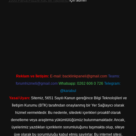
1000 Parça Puzzle Kaç Ml Yapıştırıcı
için
admin
s.com/
betexper indir
Reklam ve İletişim:
E-mail:
backlinkpaneli@gmail.com
Teams:
forumhizmeti@gmail.com
Whatsapp: 0262 606 0 726
Telegram:
@karabul
Yasal Uyarı:
Sitemiz, 5651 Sayılı Kanun gereğince Bilgi Teknolojileri ve
İletişim Kurumu (BTK) tarafından onaylanmış bir Yer Sağlayıcı olarak
hizmet vermektedir. Bu nedenle, sitedeki içerikleri proaktif olarak
denetleme veya araştırma yükümlülüğümüz bulunmamaktadır. Ancak,
üyelerimiz yazdıkları içeriklerin sorumluluğunu taşımakta olup, siteye
üye olarak bu sorumluluğu kabul etmiş sayılırlar. Bu internet sitesi,