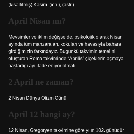
(kısaltılmış) Kasım. (ich.), (astr.)
April Nisan mı?
Mevsimler ve iklim değişse de, psikolojik olarak Nisan
ayında tüm manzaraları, kokuları ve havasıyla bahara
girdiğimizin farkındayız. Bugünkü takvimin temelini
oluşturan Roma takviminde “Aprilis” çiçeklerin açmaya
başladığı ayı ifade ediyor olmalı.
2 April ne zaman?
2 Nisan Dünya Otizm Günü
April 12 hangi ay?
12 Nisan, Gregoryen takvimine göre yılın 102. günüdür