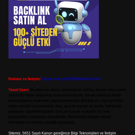
Reklam ve İletişim:
Skype: live:.cid.575569c608265c69
Yasal Uyarı:
Bu internet sitesi, herhangi bir marka, kurum veya şahıs
şirketi ile hiçbir bağlantısı bulunmamaktadır. Sitede yalnızca kendi
hazırladığımız makaleler paylaşılmaktadır. Burada yer alan içerikler
haber niteliği taşımamakta olup, gerçek kurum ve kişiler hakkında
paylaşım yapılmamaktadır. Gerçek kurum ve kişiler ile isim
benzerlikleri tamamen tesadüfidir. Sitemizdeki bilgiler taslak
halindedir ve tavsiye niteliği taşımazlar.
Sitemiz, 5651 Sayılı Kanun gereğince Bilgi Teknolojileri ve İletişim