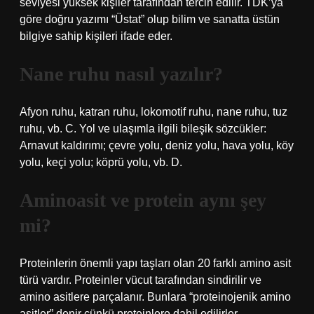
seviyesi yüksek kişiler tarafından tercih edilir. TDK’ya
göre doğru yazımı “Üstat” olup bilim ve sanatta üstün
bilgiye sahip kişileri ifade eder.
Nane ruhu nasıl yazılır?
Afyon ruhu, katran ruhu, lokomotif ruhu, nane ruhu, tuz
ruhu, vb. C. Yol ve ulaşımla ilgili bileşik sözcükler:
Arnavut kaldırımı; çevre yolu, deniz yolu, hava yolu, köy
yolu, keçi yolu; köprü yolu, vb. D.
Aminoasit ve protein aynı şey
mi?
Proteinlerin önemli yapı taşları olan 20 farklı amino asit
türü vardır. Proteinler vücut tarafından sindirilir ve
amino asitlere parçalanır. Bunlara “proteinojenik amino
asitler” denir çünkü proteinlere dahil edilirler.