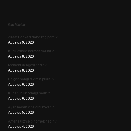
Sidebar
Son Yazılar
Ziraat Bankası dolar kaç para ?
Ağustos 9, 2026
Kuzu etinde hormon var mı ?
Ağustos 8, 2026
Moment dengesi nedir ?
Ağustos 8, 2026
En çok hangi takımın puanı ?
Ağustos 6, 2026
Kur’an’ın ilk örneği nedir ?
Ağustos 6, 2026
Ayak neden cips gibi kokar ?
Ağustos 5, 2026
Amensalizme bir örnek nedir ?
Ağustos 4, 2026