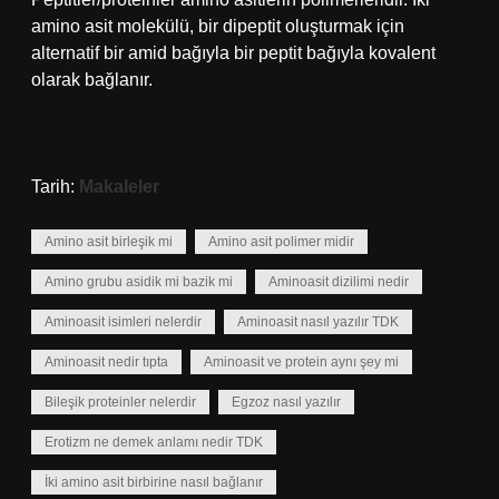
amino asit molekülü, bir dipeptit oluşturmak için
alternatif bir amid bağıyla bir peptit bağıyla kovalent
olarak bağlanır.
Tarih:
Makaleler
Amino asit birleşik mi
Amino asit polimer midir
Amino grubu asidik mi bazik mi
Aminoasit dizilimi nedir
Aminoasit isimleri nelerdir
Aminoasit nasıl yazılır TDK
Aminoasit nedir tıpta
Aminoasit ve protein aynı şey mi
Bileşik proteinler nelerdir
Egzoz nasıl yazılır
Erotizm ne demek anlamı nedir TDK
İki amino asit birbirine nasıl bağlanır