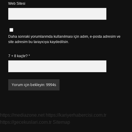
Web Sitesi
Daha sonraki yorumlarımda kullanılması için adım, e-posta adresim ve
site adresim bu tarayıcıya kaydedilsin.
7 + 8 kaçtır?
*
https://mediazone.net
https://kariyerhabercisi.com.tr
https://gecekuslari.com.tr
Sitemap