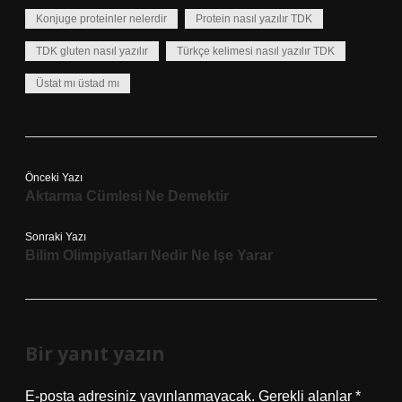
Konjuge proteinler nelerdir
Protein nasıl yazılır TDK
TDK gluten nasıl yazılır
Türkçe kelimesi nasıl yazılır TDK
Üstat mı üstad mı
Önceki Yazı
Aktarma Cümlesi Ne Demektir
Sonraki Yazı
Bilim Olimpiyatları Nedir Ne Işe Yarar
Bir yanıt yazın
E-posta adresiniz yayınlanmayacak.
Gerekli alanlar
*