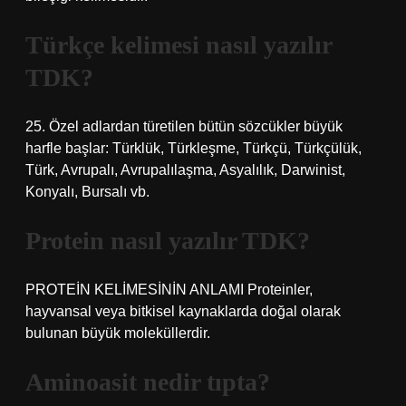
Türkçe kelimesi nasıl yazılır
TDK?
25. Özel adlardan türetilen bütün sözcükler büyük
harfle başlar: Türklük, Türkleşme, Türkçü, Türkçülük,
Türk, Avrupalı, Avrupalılaşma, Asyalılık, Darwinist,
Konyalı, Bursalı vb.
Protein nasıl yazılır TDK?
PROTEİN KELİMESİNİN ANLAMI Proteinler,
hayvansal veya bitkisel kaynaklarda doğal olarak
bulunan büyük moleküllerdir.
Aminoasit nedir tıpta?