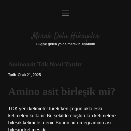
menüyü
Anasayfa
aç
Gizlilik Politikası
Merak Dolu Hikayeler
Yasal Uyarı
Bilgiye giden yolda merakını uyandır!
Hakkımızda
Aminoasit Tdk Nasıl Yazılır
Tarih: Ocak 21, 2025
Amino asit birleşik mi?
TDK yeni kelimeler türetirken çoğunlukla eski
kelimeleri kullanır. Bu şekilde oluşturulan kelimelere
bileşik kelimeler denir. Bunun bir örneği amino asit
bileşiği kelimesidir.