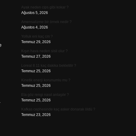
Ayak neden cips gibi kokar ?
Ağustos 5, 2026
Amensalizme bir örnek nedir ?
Ağustos 4, 2026
Yolluk eni kaç cm ?
Temmuz 29, 2026
e
Kışın hava neden sisli olur ?
Temmuz 27, 2026
Loreal 8.11 kaç dakika bekletilir ?
Temmuz 25, 2026
Kinetik enerji korunumlu mu ?
Temmuz 25, 2026
Ela göz rengi nasıl anlaşılır ?
Temmuz 25, 2026
r
Kafkas cephesinde kaç asker donarak öldü ?
Temmuz 23, 2026