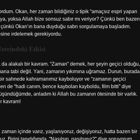
dum. Okan, her zaman bildiğiniz o tipik “amaçsız espri yapan
e ya, yoksa Allah bize sonsuz sabır mı veriyor? Çünkü ben bazen
im çünkü Okan’ın bana duyduğu sabrı sorgulamaya başladım.
sine irdelemek gerekiyordu.
zerindeki Etkisi
 da alakalı bir kavram. “Zaman” demek, her şeyin geçici olduğu,
ana tabi değil. Yani, zamanın yıkımına uğramaz. Durun, burada
, bir sahnede kahramanımız kayboluyor ve “zamanın geçici
n de “hadi canım, bence kaybolan kayboldu, film bitti” diye
düşündüğümde, anladım ki Allah bu zamanın ötesinde bir varlık.
ir kavram!
 zaman içinde varız, yaşlanıyoruz, değişiyoruz, hatta bazen bir
. Birini tanıdığımda, “Nasılsın, nasılsınız?” diye soruyorum,