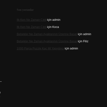
Son yorumlar
Ilk Ken Ne Zaman Çıktı
için
admin
Ilk Ken Ne Zaman Çıktı
için
Koca
Bebekler Ne Zaman Ayaklarının Üzerine Basar
için
admin
Bebekler Ne Zaman Ayaklarının Üzerine Basar
için
Filiz
1000 Parça Puzzle Kaç Ml Yapıştırıcı
için
admin
ı
?