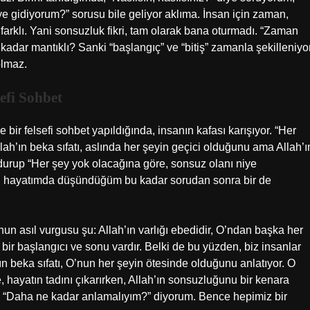
ye gidiyorum?” sorusu bile geliyor aklıma. İnsan için zaman,
farklı. Yani sonsuzluk fikri, tam olarak bana oturmadı. “Zaman
dar mantıklı? Sanki “başlangıç” ve “bitiş” zamanla şekilleniyo
olmaz.
efi Sohbet
 bir felsefi sohbet yapıldığında, insanın kafası karışıyor. “Her
ah’ın beka sıfatı, aslında her şeyin geçici olduğunu ama Allah’ı
durup “Her şey yok olacağına göre, sonsuz olanı niye
ki, hayatımda düşündüğüm bu kadar sorudan sonra bir de
nun asıl vurgusu şu: Allah’ın varlığı ebedidir, O’ndan başka her
a bir başlangıcı ve sonu vardır. Belki de bu yüzden, biz insanlar
’ın beka sıfatı, O’nun her şeyin ötesinde olduğunu anlatıyor. O
ayatın tadını çıkarırken, Allah’ın sonsuzluğunu bir kenara
“Daha ne kadar anlamalıyım?” diyorum. Bence hepimiz bir