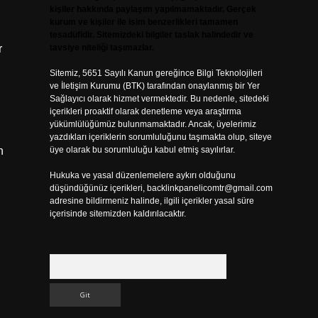
kişiler hakkında paylaşım yapılmamaktadır. Gerçek
kurum ve kişiler ile isim benzerlikleri tamamen
tesadüfidir. Sitemizdeki bilgiler taslak halindedir ve
r
tavsiye niteliği taşımazlar.
Sitemiz, 5651 Sayılı Kanun gereğince Bilgi Teknolojileri
ve İletişim Kurumu (BTK) tarafından onaylanmış bir Yer
Sağlayıcı olarak hizmet vermektedir. Bu nedenle, sitedeki
içerikleri proaktif olarak denetleme veya araştırma
yükümlülüğümüz bulunmamaktadır. Ancak, üyelerimiz
yazdıkları içeriklerin sorumluluğunu taşımakta olup, siteye
n
üye olarak bu sorumluluğu kabul etmiş sayılırlar.
Hukuka ve yasal düzenlemelere aykırı olduğunu
düşündüğünüz içerikleri,
backlinkpanelicomtr@gmail.com
adresine bildirmeniz halinde, ilgili içerikler yasal süre
içerisinde sitemizden kaldırılacaktır.
Arama