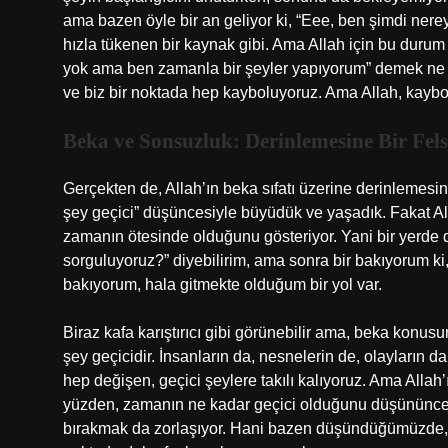
ama bazen öyle bir an geliyor ki, “Eee, ben şimdi nere
hızla tükenen bir kaynak gibi. Ama Allah için bu durum 
yok ama ben zamanla bir şeyler yapıyorum” demek ne ka
ve biz bir noktada hep kayboluyoruz. Ama Allah, kayb
Beka ve Sonsuzluk: Derinlemesine Bir Fels
Gerçekten de, Allah’ın beka sıfatı üzerine derinlemesine
şey geçici” düşüncesiyle büyüdük ve yaşadık. Fakat All
zamanın ötesinde olduğunu gösteriyor. Yani bir yerde 
sorguluyoruz?” diyebilirim, ama sonra bir bakıyorum 
bakıyorum, hala gitmekte olduğum bir yol var.
Biraz kafa karıştırıcı gibi görünebilir ama, beka konusu
şey geçicidir. İnsanların da, nesnelerin de, olayların d
hep değişen, geçici şeylere takılı kalıyoruz. Ama Allah
yüzden, zamanın ne kadar geçici olduğunu düşününce, h
bırakmak da zorlaşıyor. Hani bazen düşündüğümüzde, 