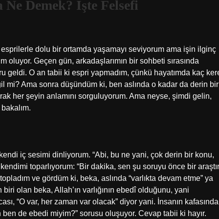
a Ne Demek? İşte Felsefi
esprilerle dolu bir ortamda yaşamayı seviyorum ama işin ilginç
ığım oluyor. Geçen gün, arkadaşlarımın bir sohbeti sırasında
oru geldi. O an tabii ki espri yapmadım, çünkü hayatımda kaç ker
eğil mi? Ama sonra düşündüm ki, ben aslında o kadar da derin bir
arak her şeyin anlamını sorguluyorum. Ama neyse, şimdi gelin,
 bakalım.
ndi iç sesimi dinliyorum. “Abi, bu ne yani, çok derin bir konu,
kendimi toparlıyorum: “Bir dakika, sen şu soruyu önce bir araştı
 topladım ve gördüm ki, beka, aslında “varlıkta devam etme” ya
n biri olan beka, Allah’ın varlığının ebedî olduğunu, yani
ası, “O var, her zaman var olacak” diyor yani. İnsanın kafasında
ben de ebedi miyim?” sorusu oluşuyor. Cevap tabii ki hayır.