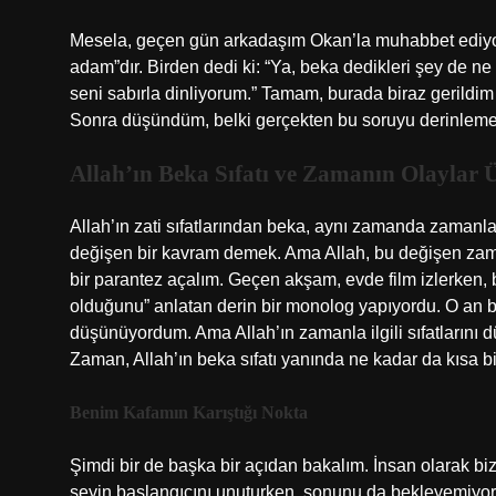
Mesela, geçen gün arkadaşım Okan’la muhabbet ediyor
adam”dır. Birden dedi ki: “Ya, beka dedikleri şey de n
seni sabırla dinliyorum.” Tamam, burada biraz gerild
Sonra düşündüm, belki gerçekten bu soruyu derinleme
Allah’ın Beka Sıfatı ve Zamanın Olaylar Ü
Allah’ın zati sıfatlarından beka, aynı zamanda zamanla
değişen bir kavram demek. Ama Allah, bu değişen zam
bir parantez açalım. Geçen akşam, evde film izlerken
olduğunu” anlatan derin bir monolog yapıyordu. O an be
düşünüyordum. Ama Allah’ın zamanla ilgili sıfatlarını 
Zaman, Allah’ın beka sıfatı yanında ne kadar da kısa b
Benim Kafamın Karıştığı Nokta
Şimdi bir de başka bir açıdan bakalım. İnsan olarak biz
şeyin başlangıcını unuturken, sonunu da bekleyemiyoruz