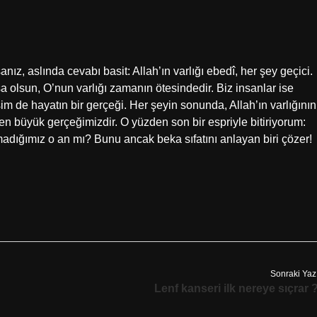
nız, aslında cevabı basit: Allah’ın varlığı ebedî, her şey geçici.
a olsun, O’nun varlığı zamanın ötesindedir. Biz insanlar ise
m de hayatın bir gerçeği. Her şeyin sonunda, Allah’ın varlığının
n büyük gerçeğimizdir. O yüzden son bir espriyle bitiriyorum:
madığımız o an mı? Bunu ancak beka sıfatını anlayan biri çözer!
Sonraki Yaz
Lenf kanseri ilk nereye sıçrar 