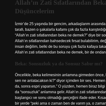
Allah’ın Zati Sıfatlarından Bek
Düşüncelerim
İzmir’de 25 yaşında bir gencim, arkadaşlarım arasında 
tarafı, bazen o şakalarla kafamı çok da fazla karıştırd
“Allah’ın zati sıfatlarından beka ne demek?” diye bir s
Allah’ın sıfatlarından bahsedecek fırsat bulabilirim, d
insan değilim, belki de bu soruyu çok fazla kafaya tak
Allah’ın zati sıfatlarından beka ne demek, bir de ondan
Beka: Sonsuzluk ya da Sonsuz Sabır mı?
Öncelikle, beka kelimesinin anlamına girmeden önce, ke
sen ne anlatacaksın ki?” diyor içimden bir ses. Hemen 
da, sonra espri yaparsın.” O yüzden, hemen biraz bilgi
da “sonsuzluk” anlamına gelir. Allah’ın zati sıfatlarında
başlangıcı ve sonu olmadığı gerçeğini ifade eder. Kısac
bir yerde “peki ama o zaman ben de varım ya, o zaman 