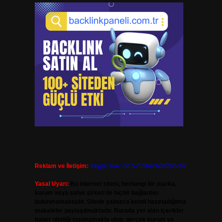
Reklam ve İletişim:
Skype: live:.cid.575569c608265c69
Yasal Uyarı:
Bu internet sitesi, herhangi bir marka,
kurum veya şahıs şirketi ile hiçbir bağlantısı
bulunmamaktadır. Sitede yalnızca kendi hazırladığımız
makaleler paylaşılmaktadır. Burada yer alan içerikler
haber niteliği taşımamakta olup, gerçek kurum ve