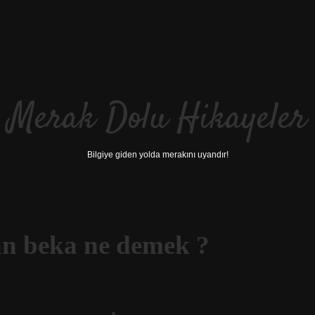
Merak Dolu Hikayeler
Bilgiye giden yolda merakını uyandır!
dan beka ne demek ?