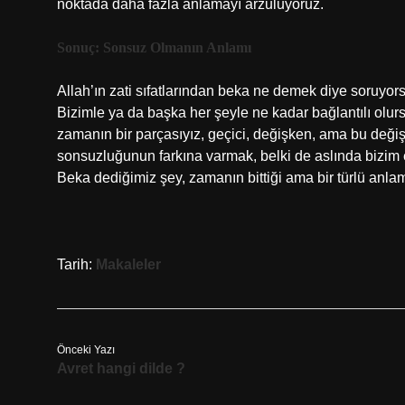
noktada daha fazla anlamayı arzuluyoruz.
Sonuç: Sonsuz Olmanın Anlamı
Allah’ın zati sıfatlarından beka ne demek diye soruyorsa
Bizimle ya da başka her şeyle ne kadar bağlantılı olurs
zamanın bir parçasıyız, geçici, değişken, ama bu değişi
sonsuzluğunun farkına varmak, belki de aslında bizim e
Beka dediğimiz şey, zamanın bittiği ama bir türlü anla
Tarih:
Makaleler
Önceki Yazı
Avret hangi dilde ?