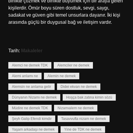
birlikte çözmek ve birlikte büyümek için bir araya gelen
kişilerdir. Ömür boyu süren dostluk, sevgi, saygı,
sadakat ve güven gibi temel unsurlara dayanır. İki kişi
arasında güçlü bir duygusal bağ ve iletişim vardır.
Tarih:
Makaleler
Alemci ne demek TDK
Alemciler ne demek
Alemi anlamı ne
Alemin ne demek
Alemsin ne anlama gelir
Didei ekvan ne demek
Dünyanın Nizamı ne demek
Hoşça bak zatına kimin sözü
Müdire ne demek TDK
Nizamıalem ne demek
Şeyh Galip Efendi kimdir
Tasavvufta nizam ne demek
Yaşam arkadaşı ne demek
Yine de TDK ne demek