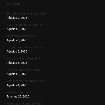
Sidebar
Son Yazılar
Ziraat Bankası dolar kaç para ?
Ağustos 9, 2026
Kuzu etinde hormon var mı ?
Ağustos 8, 2026
Moment dengesi nedir ?
Ağustos 8, 2026
En çok hangi takımın puanı ?
Ağustos 6, 2026
Kur’an’ın ilk örneği nedir ?
Ağustos 6, 2026
Ayak neden cips gibi kokar ?
Ağustos 5, 2026
Amensalizme bir örnek nedir ?
Ağustos 4, 2026
Yolluk eni kaç cm ?
Temmuz 29, 2026
Kışın hava neden sisli olur ?