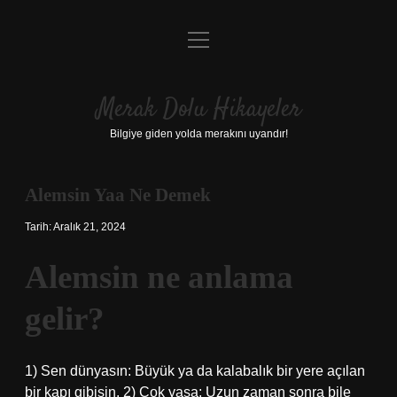
menüyü
Anasayfa
aç
Gizlilik Politikası
Merak Dolu Hikayeler
Yasal Uyarı
Bilgiye giden yolda merakını uyandır!
Hakkımızda
Alemsin Yaa Ne Demek
Tarih: Aralık 21, 2024
Alemsin ne anlama
gelir?
1) Sen dünyasın: Büyük ya da kalabalık bir yere açılan
bir kapı gibisin. 2) Çok yaşa: Uzun zaman sonra bile