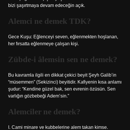
bizi şaşırtmaya devam edeceğin açık.
Alemci ne demek TDK?
Gece Kuşu: Eğlenceyi seven, eğlenmekten hoşlanan,
her fırsatta eğlenmeye çalışan kişi.
Zübde-i âlemsin sen ne demek?
Bu kavramla ilgili en dikkat çekici beyit Şeyh Galib’in
“müsemmen” (Sekizinci) beyitidir. Kafiyenin kısa anlamı
şudur: “Kendine güzel bak, sen evrenin özüsün. Sen
varlığın gözbebeği Adem’sin.”
Alemciler ne demek?
I. Cami minare ve kubbelerine alem takan kimse.