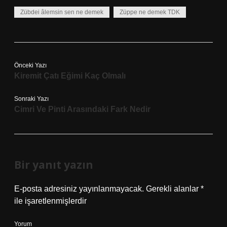
Zübdei âlemsin sen ne demek
Züppe ne demek TDK
Önceki Yazı
Kiremit Çatı Eğimi Kaç Olmalı
Sonraki Yazı
Cimri Ve Pinti Arasındaki Fark Nedir
Bir yanıt yazın
E-posta adresiniz yayınlanmayacak.
Gerekli alanlar
*
ile işaretlenmişlerdir
Yorum