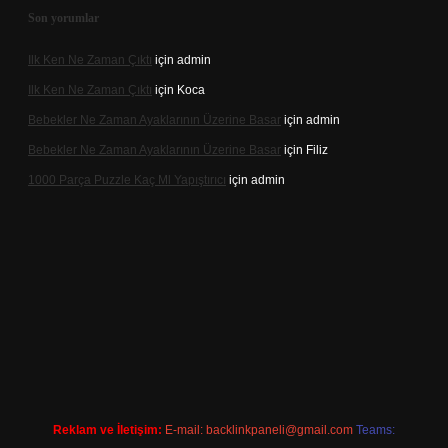
Son yorumlar
Ilk Ken Ne Zaman Çıktı
için
admin
Ilk Ken Ne Zaman Çıktı
için
Koca
Bebekler Ne Zaman Ayaklarının Üzerine Basar
için
admin
Bebekler Ne Zaman Ayaklarının Üzerine Basar
için
Filiz
1000 Parça Puzzle Kaç Ml Yapıştırıcı
için
admin
r
Reklam ve İletişim:
E-mail:
backlinkpaneli@gmail.com
Teams: