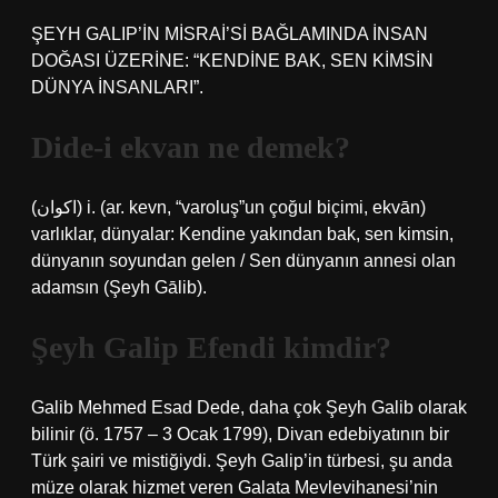
ŞEYH GALIP’İN MİSRAİ’Sİ BAĞLAMINDA İNSAN
DOĞASI ÜZERİNE: “KENDİNE BAK, SEN KİMSİN
DÜNYA İNSANLARI”.
Dide-i ekvan ne demek?
(ﺍﻛﻮﺍﻥ) i. (ar. kevn, “varoluş”un çoğul biçimi, ekvān)
varlıklar, dünyalar: Kendine yakından bak, sen kimsin,
dünyanın soyundan gelen / Sen dünyanın annesi olan
adamsın (Şeyh Gālib).
Şeyh Galip Efendi kimdir?
Galib Mehmed Esad Dede, daha çok Şeyh Galib olarak
bilinir (ö. 1757 – 3 Ocak 1799), Divan edebiyatının bir
Türk şairi ve mistiğiydi. Şeyh Galip’in türbesi, şu anda
müze olarak hizmet veren Galata Mevlevihanesi’nin