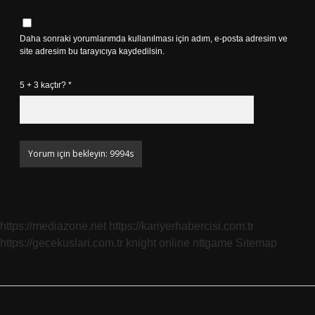
Daha sonraki yorumlarımda kullanılması için adım, e-posta adresim ve
site adresim bu tarayıcıya kaydedilsin.
5 + 3 kaçtır?
*
https://mediazone.net
https://kariyerhabercisi.com.tr
https://gecekuslari.com.tr
knight online
nttgame
Sitemap