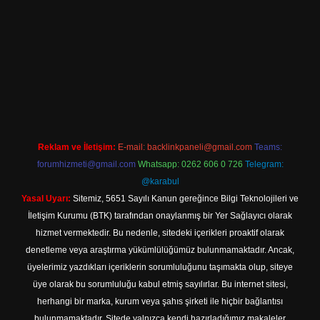
ttps://hiltonbet-giris.com/
betexper indir
Reklam ve İletişim:
E-mail:
backlinkpaneli@gmail.com
Teams:
forumhizmeti@gmail.com
Whatsapp: 0262 606 0 726
Telegram:
@karabul
Yasal Uyarı:
Sitemiz, 5651 Sayılı Kanun gereğince Bilgi Teknolojileri ve
İletişim Kurumu (BTK) tarafından onaylanmış bir Yer Sağlayıcı olarak
hizmet vermektedir. Bu nedenle, sitedeki içerikleri proaktif olarak
denetleme veya araştırma yükümlülüğümüz bulunmamaktadır. Ancak,
üyelerimiz yazdıkları içeriklerin sorumluluğunu taşımakta olup, siteye
üye olarak bu sorumluluğu kabul etmiş sayılırlar. Bu internet sitesi,
herhangi bir marka, kurum veya şahıs şirketi ile hiçbir bağlantısı
bulunmamaktadır. Sitede yalnızca kendi hazırladığımız makaleler