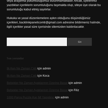
veya araştırma yükümlülüğümüz bulunmamaktadır. Ancak, üyelerimiz
yazdıkları içeriklerin sorumluluğunu taşımakta olup, siteye üye olarak bu
sorumluluğu kabul etmiş sayılırlar.
Hukuka ve yasal düzenlemelere aykırı olduğunu düşündüğünüz
içerikleri,
backlinkpanelicomtr@gmail.com
adresine bildirmeniz halinde,
ilgili içerikler yasal süre içerisinde sitemizden kaldırılacaktır.
Arama
Son yorumlar
Ilk Ken Ne Zaman Çıktı
için
admin
Ilk Ken Ne Zaman Çıktı
için
Koca
Bebekler Ne Zaman Ayaklarının Üzerine Basar
için
admin
Bebekler Ne Zaman Ayaklarının Üzerine Basar
için
Filiz
1000 Parça Puzzle Kaç Ml Yapıştırıcı
için
admin