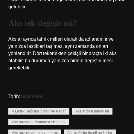
gelebilir.
Aks tek değişir mi?
Akslar ayrıca tahrik milleri olarak da adlandırılır ve
yalnızca lastikleri taşımaz, aynı zamanda onları
yönlendirir. Dört tekerlekten çekişli bir araçta iki aks
olabilir, bu durumda yalnızca birinin değiştirilmesi
gerekebilir.
Tarih:
Makaleler
4 Lastik Değişim Ücreti Ne Kadar
Aks arızası pahalı mı
Aks arızası performansı etkiler mi
Aks arızası vuruntu yapar mı
Aks değişim ücreti ne kadar