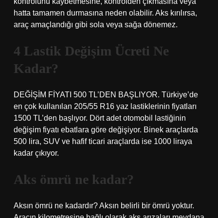
kontrolünü kaybetmesine, kontrolden çıkmasına veya
hatta tamamen durmasına neden olabilir. Aks kırılırsa,
araç amaçlandığı gibi sola veya sağa dönemez.
4 Lastik Değişim Ücreti Ne
Kadar?
DEĞİŞİM FİYATI 500 TL’DEN BAŞLIYOR. Türkiye’de
en çok kullanılan 205/55 R16 yaz lastiklerinin fiyatları
1500 TL’den başlıyor. Dört adet otomobil lastiğinin
değişim fiyatı ebatlara göre değişiyor. Binek araçlarda
500 lira, SUV ve hafif ticari araçlarda ise 1000 liraya
kadar çıkıyor.
Aks ömrü ne kadar?
Aksın ömrü ne kadardır? Aksın belirli bir ömrü yoktur.
Aracın kilometresine bağlı olarak aks arızaları meydana