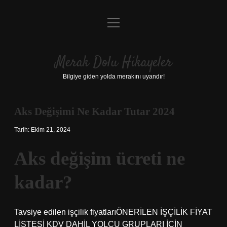
menüyü
Anasayfa
aç
Gizlilik Politikası
Merak Dolu Hikayeler
Yasal Uyarı
Bilgiye giden yolda merakını uyandır!
Hakkımızda
Aks Değişimi Ne Kadar Tutar 2024
Tarih: Ekim 21, 2024
Aks değişim ücreti ne
kadar?
Tavsiye edilen işçilik fiyatlarıÖNERİLEN İŞÇİLİK FİYAT
LİSTESİ KDV DAHİL YOLCU GRUPLARI İÇİN