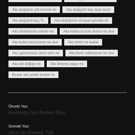
Aks değişimi çok önemli mi
Aks değişimi kaç saat sürer
Aks değişimi kaç TL
Aks değişince rot ayarı gerekir mi
Aks direksiyonu etkiler mi
Aks kafası bozuk olursa ne olur
Aks kafası bozulursa ne olur
Aks ömrü ne kadar
Aks şanzımana zarar verir mi
Aks tamir edilmezse ne olur
Aks tek değişir mi
Aks titreme yapar mı
Bozuk aks yolda bırakır mı
Önceki Yazı
Kaslarda Sızı Neden Olur
Sonraki Yazı
Akar Ne Demek Tdk