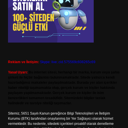
Reklam ve İletişim:
Skype: live:.cid.575569c608265c69
Yasal Uyarı:
Bu internet sitesi, herhangi bir marka, kurum veya şahıs
şirketi ile hiçbir bağlantısı bulunmamaktadır. Sitede yalnızca kendi
hazırladığımız makaleler paylaşılmaktadır. Burada yer alan içerikler
haber niteliği taşımamakta olup, gerçek kurum ve kişiler hakkında
paylaşım yapılmamaktadır. Gerçek kurum ve kişiler ile isim
benzerlikleri tamamen tesadüfidir. Sitemizdeki bilgiler taslak
halindedir ve tavsiye niteliği taşımazlar.
Sitemiz, 5651 Sayılı Kanun gereğince Bilgi Teknolojileri ve İletişim
Kurumu (BTK) tarafından onaylanmış bir Yer Sağlayıcı olarak hizmet
vermektedir. Bu nedenle, sitedeki içerikleri proaktif olarak denetleme