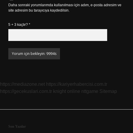
Daha sonraki yorumlarımda kullanılması için adım, e-posta adresim ve
site adresim bu tarayıcıya kaydedilsin.
5 + 3 kaçtır?
*
https://mediazone.net
https://kariyerhabercisi.com.tr
https://gecekuslari.com.tr
knight online
nttgame
Sitemap
Sidebar
Son Yazılar