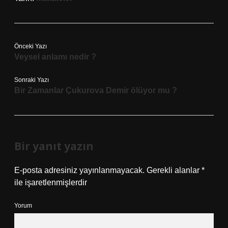
Önceki Yazı
Veysel anlamı nedir ?
Sonraki Yazı
Bir Zamanlar Çukurova Demir ölüyor mu ?
Bir yanıt yazın
E-posta adresiniz yayınlanmayacak.
Gerekli alanlar
*
ile işaretlenmişlerdir
Yorum