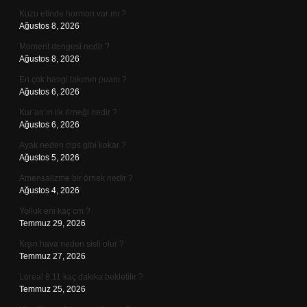
Kuzu etinde hormon var mı ?
Ağustos 8, 2026
Moment dengesi nedir ?
Ağustos 8, 2026
En çok hangi takımın puanı ?
Ağustos 6, 2026
Kur’an’ın ilk örneği nedir ?
Ağustos 6, 2026
Ayak neden cips gibi kokar ?
Ağustos 5, 2026
Amensalizme bir örnek nedir ?
Ağustos 4, 2026
Yolluk eni kaç cm ?
Temmuz 29, 2026
Kışın hava neden sisli olur ?
Temmuz 27, 2026
Loreal 8.11 kaç dakika bekletilir ?
Temmuz 25, 2026