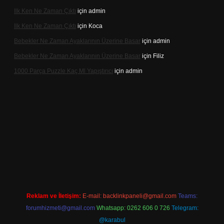
Ilk Ken Ne Zaman Çıktı
için
admin
Ilk Ken Ne Zaman Çıktı
için
Koca
Bebekler Ne Zaman Ayaklarının Üzerine Basar
için
admin
Bebekler Ne Zaman Ayaklarının Üzerine Basar
için
Filiz
1000 Parça Puzzle Kaç Ml Yapıştırıcı
için
admin
dir
Reklam ve İletişim:
E-mail:
backlinkpaneli@gmail.com
Teams:
forumhizmeti@gmail.com
Whatsapp: 0262 606 0 726
Telegram:
@karabul