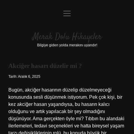
menüyü
Anasayfa
aç
Gizlilik Politikası
Merak Dolu Hikayeler
Yasal Uyarı
Bilgiye giden yolda merakını uyandır!
Hakkımızda
Akciğer hasarı düzelir mi ?
Tarih: Aralık 6, 2025
Bugün, akciğer hasarının düzelip düzelmeyeceği
konusunda sesli düşünmek istiyorum. Pek çok kişi, bir
kez akciğer hasarı yaşandıysa, bu hasarın kalıcı
olduğunu ve artık yapılacak bir şey olmadığını
düşünüyor. Ama gerçekten öyle mi? Tıbbın bu alandaki
ilerlemeleri, tedavi seçenekleri ve hatta bireysel yaşam
tarzı değişikliklerinin rolü, bu konuda büyük bir