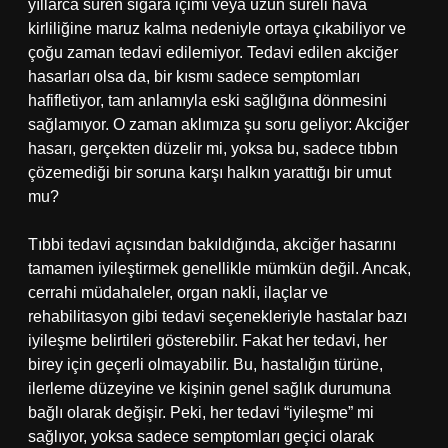
yıllarca süren sigara içimi veya uzun süreli hava
kirliliğine maruz kalma nedeniyle ortaya çıkabiliyor ve
çoğu zaman tedavi edilemiyor. Tedavi edilen akciğer
hasarları olsa da, bir kısmı sadece semptomları
hafifletiyor, tam anlamıyla eski sağlığına dönmesini
sağlamıyor. O zaman aklımıza şu soru geliyor: Akciğer
hasarı, gerçekten düzelir mi, yoksa bu, sadece tıbbın
çözemediği bir soruna karşı halkın yarattığı bir umut
mu?
Tıbbi tedavi açısından bakıldığında, akciğer hasarını
tamamen iyileştirmek genellikle mümkün değil. Ancak,
cerrahi müdahaleler, organ nakli, ilaçlar ve
rehabilitasyon gibi tedavi seçenekleriyle hastalar bazı
iyileşme belirtileri gösterebilir. Fakat her tedavi, her
birey için geçerli olmayabilir. Bu, hastalığın türüne,
ilerleme düzeyine ve kişinin genel sağlık durumuna
bağlı olarak değişir. Peki, her tedavi “iyileşme” mi
sağlıyor, yoksa sadece semptomları geçici olarak