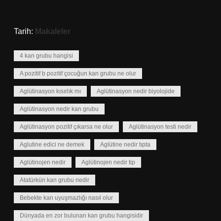
Tarih:
Makaleler
4 kan grubu hangisi
A pozitif b pozitif çocuğun kan grubu ne olur
Aglütinasyon kısırlık mı
Aglütinasyon nedir biyolojide
Aglütinasyon nedir kan grubu
Aglütinasyon pozitif çıkarsa ne olur
Aglütinasyon testi nedir
Aglutine edici ne demek
Aglütine nedir tıpta
Aglütinojen nedir
Aglütinojen nedir tip
Atatürkün kan grubu nedir
Bebekte kan uyuşmazlığı nasıl olur
Dünyada en zor bulunan kan grubu hangisidir