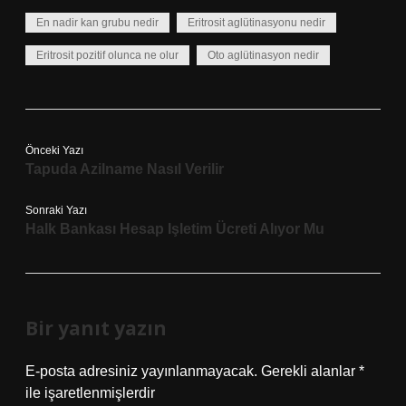
En nadir kan grubu nedir
Eritrosit aglütinasyonu nedir
Eritrosit pozitif olunca ne olur
Oto aglütinasyon nedir
Önceki Yazı
Tapuda Azilname Nasıl Verilir
Sonraki Yazı
Halk Bankası Hesap Işletim Ücreti Alıyor Mu
Bir yanıt yazın
E-posta adresiniz yayınlanmayacak.
Gerekli alanlar
*
ile işaretlenmişlerdir