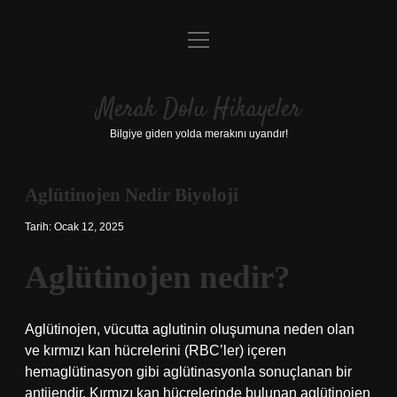
menüyü
Anasayfa
aç
Gizlilik Politikası
Merak Dolu Hikayeler
Yasal Uyarı
Bilgiye giden yolda merakını uyandır!
Hakkımızda
Aglütinojen Nedir Biyoloji
Tarih: Ocak 12, 2025
Aglütinojen nedir?
Aglütinojen, vücutta aglutinin oluşumuna neden olan
ve kırmızı kan hücrelerini (RBC’ler) içeren
hemaglütinasyon gibi aglütinasyonla sonuçlanan bir
antijendir. Kırmızı kan hücrelerinde bulunan aglütinojen