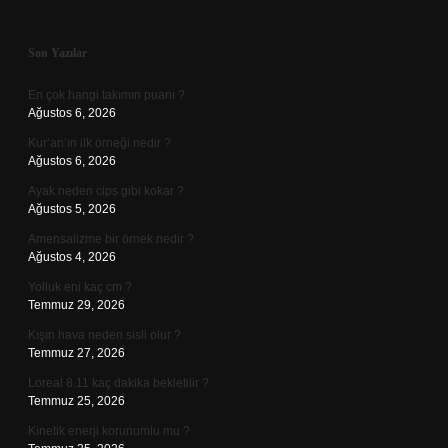
Sidebar
Son Yazılar
En çok hangi takımın puanı ?
Ağustos 6, 2026
Kur’an’ın ilk örneği nedir ?
Ağustos 6, 2026
Ayak neden cips gibi kokar ?
Ağustos 5, 2026
Amensalizme bir örnek nedir ?
Ağustos 4, 2026
Yolluk eni kaç cm ?
Temmuz 29, 2026
Kışın hava neden sisli olur ?
Temmuz 27, 2026
Loreal 8.11 kaç dakika bekletilir ?
Temmuz 25, 2026
Kinetik enerji korunumlu mu ?