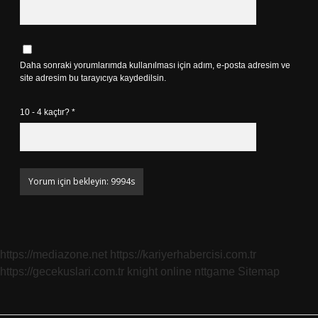
Daha sonraki yorumlarımda kullanılması için adım, e-posta adresim ve
site adresim bu tarayıcıya kaydedilsin.
10 - 4 kaçtır?
*
https://mediazone.net
https://kariyerhabercisi.com.tr
https://gecekuslari.com.tr
knight online
nttgame
Sitemap