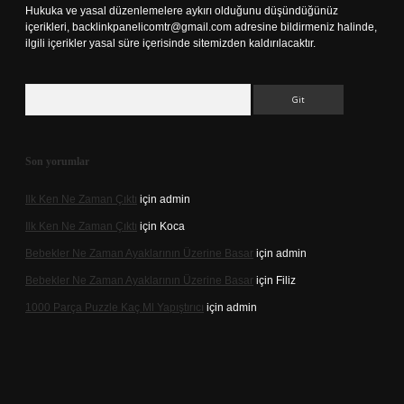
Hukuka ve yasal düzenlemelere aykırı olduğunu düşündüğünüz
içerikleri,
backlinkpanelicomtr@gmail.com
adresine bildirmeniz halinde,
ilgili içerikler yasal süre içerisinde sitemizden kaldırılacaktır.
Arama
Son yorumlar
Ilk Ken Ne Zaman Çıktı
için
admin
Ilk Ken Ne Zaman Çıktı
için
Koca
Bebekler Ne Zaman Ayaklarının Üzerine Basar
için
admin
Bebekler Ne Zaman Ayaklarının Üzerine Basar
için
Filiz
1000 Parça Puzzle Kaç Ml Yapıştırıcı
için
admin