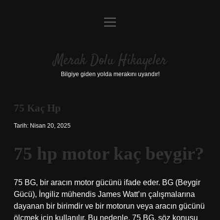
menüyü
Anasayfa
aç
Gizlilik Politikası
Merak Dolu Hikayeler
Yasal Uyarı
Bilgiye giden yolda merakını uyandır!
Hakkımızda
75 Kaç Hp
Tarih: Nisan 20, 2025
75 hp motor kaç beygir?
75 BG, bir aracın motor gücünü ifade eder. BG (Beygir
Gücü), İngiliz mühendis James Watt’ın çalışmalarına
dayanan bir birimdir ve bir motorun veya aracın gücünü
ölçmek için kullanılır. Bu nedenle, 75 BG, söz konusu