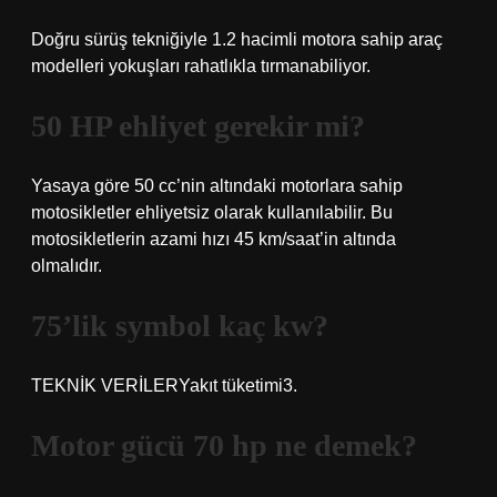
Doğru sürüş tekniğiyle 1.2 hacimli motora sahip araç
modelleri yokuşları rahatlıkla tırmanabiliyor.
50 HP ehliyet gerekir mi?
Yasaya göre 50 cc’nin altındaki motorlara sahip
motosikletler ehliyetsiz olarak kullanılabilir. Bu
motosikletlerin azami hızı 45 km/saat’in altında
olmalıdır.
75’lik symbol kaç kw?
TEKNİK VERİLERYakıt tüketimi3.
Motor gücü 70 hp ne demek?