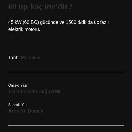
60 hp kaç kw’dir?
45 kW (60 BG) gücünde ve 1500 d/dk’da üç fazlı
elektrik motoru.
Tarih:
Makaleler
Önceki Yazı
1 Sınıf Elakin Değişti Mi
Sonraki Yazı
Aren Ne Demek