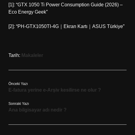
[1]: “GTX 1050 Ti Power Consumption Guide (2026) –
Eco Energy Geek”
[2]: “PH-GTX1050TI-4G｜Ekran Kartı｜ASUS Türkiye”
Tarih:
Makaleler
Önceki Yazı
E-fatura yerine e-Arşiv kesilirse ne olur ?
Sonraki Yazı
Ana bilgisayar adı nedir ?