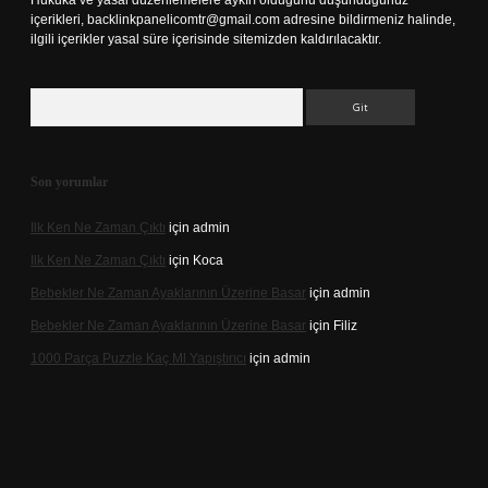
Hukuka ve yasal düzenlemelere aykırı olduğunu düşündüğünüz
içerikleri,
backlinkpanelicomtr@gmail.com
adresine bildirmeniz halinde,
ilgili içerikler yasal süre içerisinde sitemizden kaldırılacaktır.
Arama
Son yorumlar
Ilk Ken Ne Zaman Çıktı
için
admin
Ilk Ken Ne Zaman Çıktı
için
Koca
Bebekler Ne Zaman Ayaklarının Üzerine Basar
için
admin
Bebekler Ne Zaman Ayaklarının Üzerine Basar
için
Filiz
1000 Parça Puzzle Kaç Ml Yapıştırıcı
için
admin