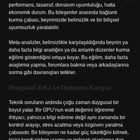
performans, tasarruf, donanım uyumluluğu, hatta
ekonomik durum. Bu bileşenler arasında bağlantı
kurma çabası, beynimizde belirsizlik ve bir bilişsel
uyumsuzluk yaratabilir.
Meta‑analizler, belirsizlikle karşılaşıldığında beynin ya
daha fazla bilgi aradığını ya da anlamlı düzenler kurma
eğilimi gösterdiğini ortaya koyar. Bu eğilim, daha fazla
araştırma yapma, forumlara bakma veya arkadaşlarına
sorma gibi davranışları tetikler.
Duygusal Zekâ
ve Donanım Kaygısı
Teknik soruların ardında çoğu zaman duygusal bir
boyut yatar. Bir GPU’nun watt değerini öğrenme
ihtiyacı, yalnızca bilgi edinme değil aynı zamanda bir
kontrol arayışı, stres azaltma veya özgüven yaratma
çabasıdır. Bir bileşenin ne kadar güç tükettiğini bilmek,
kişiyi kendi sistem uyumu ve gelecek planlarına dair