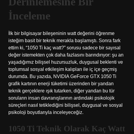
Derinlemesine Bir
İnceleme
İlk bir bilgisayar bileşeninin watt değerini öğrenme
isteğim basit bir teknik merakla başlamıştı. Sonra fark
ettim ki, “1050 Ti kaç watt?” sorusu sadece bir sayısal
değer istemekten çok daha fazlasını barındırıyor: şu an
yaşadığımız bilişsel huzursuzluk, duygusal beklenti ve
toplumsal
sosyal etkileşim
kalıpları ile iç içe geçmiş
durumda. Bu yazıda, NVIDIA GeForce GTX 1050 Ti
grafik kartının enerji tüketimi üzerinden bir yandan
teknik gerçeklere ışık tutarken, diğer yandan bu tür
soruların insan davranışlarının ardındaki psikolojik
süreçleri nasıl tetiklediğini bilişsel, duygusal ve sosyal
psikoloji boyutlarıyla inceleyeceğiz.
1050 Ti Teknik Olarak Kaç Watt