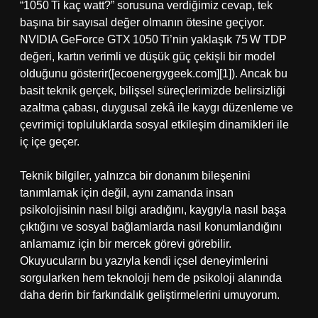
“1050 Ti kaç watt?” sorusuna verdiğimiz cevap, tek
başına bir sayısal değer olmanın ötesine geçiyor.
NVIDIA GeForce GTX 1050 Ti’nin yaklaşık 75 W TDP
değeri, kartın verimli ve düşük güç çekişli bir model
olduğunu gösterir([ecoenergygeek.com][1]). Ancak bu
basit teknik gerçek, bilişsel süreçlerimizde belirsizliği
azaltma çabası, duygusal zekâ ile kaygı düzenleme ve
çevrimiçi topluluklarda sosyal etkileşim dinamikleri ile
iç içe geçer.
Teknik bilgiler, yalnızca bir donanım bileşenini
tanımlamak için değil, aynı zamanda insan
psikolojisinin nasıl bilgi aradığını, kaygıyla nasıl başa
çıktığını ve sosyal bağlamlarda nasıl konumlandığını
anlamamız için bir mercek görevi görebilir.
Okuyucuların bu yazıyla kendi içsel deneyimlerini
sorgularken hem teknoloji hem de psikoloji alanında
daha derin bir farkındalık geliştirmelerini umuyorum.