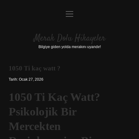
menüyü
Anasayfa
aç
Gizlilik Politikası
Merak Dolu Hikayeler
Yasal Uyarı
Bilgiye giden yolda merakını uyandır!
Hakkımızda
1050 Ti kaç watt ?
Tarih: Ocak 27, 2026
1050 Ti Kaç Watt?
Psikolojik Bir
Mercekten