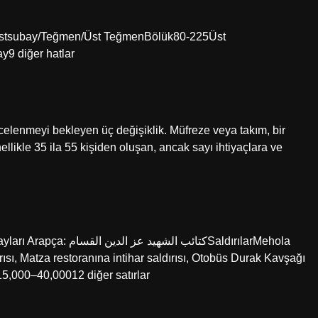
şı/Astsubay/Teğmen/Üst TeğmenBölük80-225Üst
9 diğer hatlar
ncelenmeyi bekleyen üç değişiklik. Müfreze veya takım, bir
ikle 35 ila 55 kişiden oluşan, ancak sayı ihtiyaçlara ve
كتائب SaldırılarMehola
ısı, Matza restoranına intihar saldırısı, Otobüs Durak Kavşağı
,000–40,00012 diğer satırlar