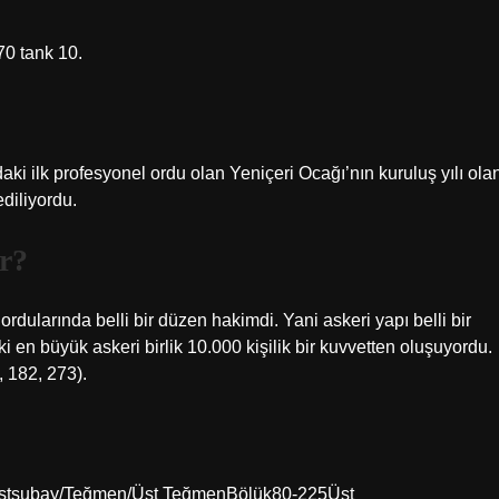
70 tank 10.
ki ilk profesyonel ordu olan Yeniçeri Ocağı’nın kuruluş yılı ola
ediliyordu.
ir?
ordularında belli bir düzen hakimdi. Yani askeri yapı belli bir
 en büyük askeri birlik 10.000 kişilik bir kuvvetten oluşuyordu.
 182, 273).
şı/Astsubay/Teğmen/Üst TeğmenBölük80-225Üst