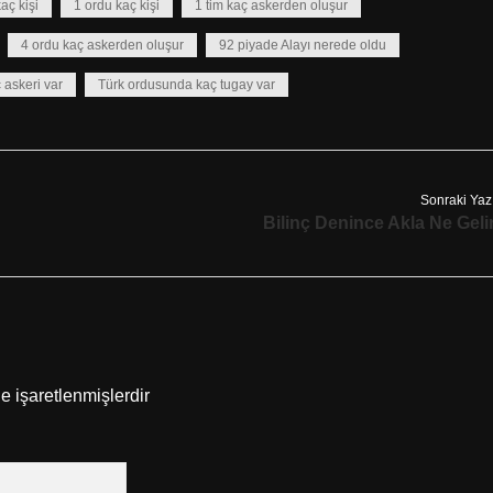
aç kişi
1 ordu kaç kişi
1 tim kaç askerden oluşur
4 ordu kaç askerden oluşur
92 piyade Alayı nerede oldu
ç askeri var
Türk ordusunda kaç tugay var
Sonraki Yaz
Bilinç Denince Akla Ne Geli
le işaretlenmişlerdir