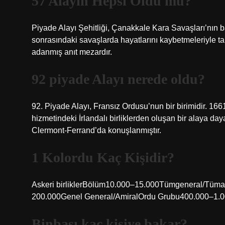
57 Alayın Hepsi Öldü mü?
Piyade Alayı Şehitliği, Çanakkale Kara Savaşları’nın b
sonrasındaki savaşlarda hayatlarını kaybetmeleriyle 
adanmış anıt mezardır.
92 piyade Alayı nerede oldu?
92. Piyade Alayı, Fransız Ordusu’nun bir birimidir. 16
hizmetindeki İrlandalı birliklerden oluşan bir alaya d
Clermont-Ferrand’da konuşlanmıştır.
1 Kolordu Kaç Kişidir?
Askeri birliklerBölüm10.000–15.000Tümgeneral/Tüm
200.000Genel General/AmiralOrdu Grubu400.000–1.000
Binbaşı kaç kişiye bakar?