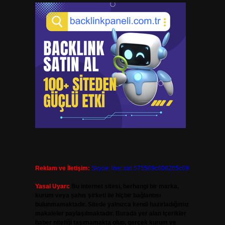
Reklam ve İletişim:
Skype: live:.cid.575569c608265c69
Yasal Uyarı:
Bu internet sitesi, herhangi bir marka,
kurum veya şahıs şirketi ile hiçbir bağlantısı
bulunmamaktadır. Sitede yalnızca kendi hazırladığımız
makaleler paylaşılmaktadır. Burada yer alan içerikler
haber niteliği taşımamakta olup, gerçek kurum ve