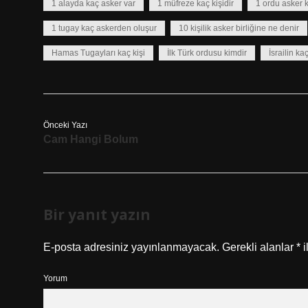
1 alayda kaç asker var
1 müfreze kaç kişidir
1 ordu asker k
1 tugay kaç askerden oluşur
10 kişilik asker birliğine ne denir
Hamas Tugayları kaç kişi
İlk Türk ordusu kimdir
İsrailin ka
Önceki Yazı
Cam Hangi Bolum
Bir yanıt yazın
E-posta adresiniz yayınlanmayacak.
Gerekli alanlar
*
i
Yorum