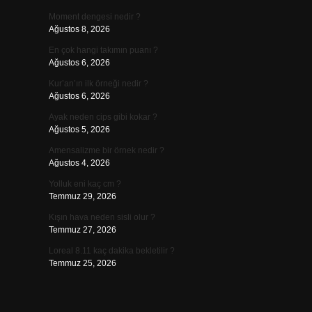
Moment dengesi nedir ?
Ağustos 8, 2026
En çok hangi takımın puanı ?
Ağustos 6, 2026
Kur’an’ın ilk örneği nedir ?
Ağustos 6, 2026
Ayak neden cips gibi kokar ?
Ağustos 5, 2026
Amensalizme bir örnek nedir ?
Ağustos 4, 2026
Yolluk eni kaç cm ?
Temmuz 29, 2026
Kışın hava neden sisli olur ?
Temmuz 27, 2026
Loreal 8.11 kaç dakika bekletilir ?
Temmuz 25, 2026