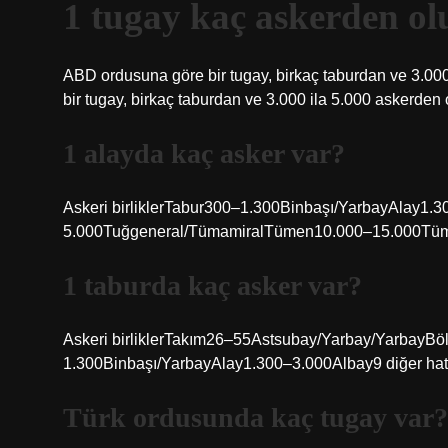
1 tugay kaç askerden ol
ABD ordusuna göre bir tugay, birkaç taburdan ve 3.00
bir tugay, birkaç taburdan ve 3.000 ila 5.000 askerden 
1 alayda kaç asker var?
Askeri birliklerTabur300–1.300Binbaşı/YarbayAlay1
5.000Tuğgeneral/TümamiralTümen10.000–15.000Tümg
1 taburda kaç asker var?
Askeri birliklerTakım26–55Astsubay/Yarbay/YarbayB
1.300Binbaşı/YarbayAlay1.300–3.000Albay9 diğer hat
Türk ordusunda kaç tugay var?