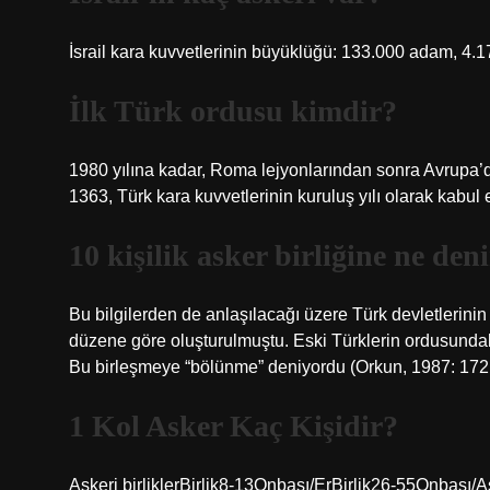
İsrail kara kuvvetlerinin büyüklüğü: 133.000 adam, 4.1
İlk Türk ordusu kimdir?
1980 yılına kadar, Roma lejyonlarından sonra Avrupa’da
1363, Türk kara kuvvetlerinin kuruluş yılı olarak kabul 
10 kişilik asker birliğine ne den
Bu bilgilerden de anlaşılacağı üzere Türk devletlerinin 
düzene göre oluşturulmuştu. Eski Türklerin ordusundaki
Bu birleşmeye “bölünme” deniyordu (Orkun, 1987: 172,
1 Kol Asker Kaç Kişidir?
Askeri birliklerBirlik8-13Onbaşı/ErBirlik26-55Onba