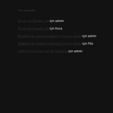
Son yorumlar
Ilk Ken Ne Zaman Çıktı
için
admin
Ilk Ken Ne Zaman Çıktı
için
Koca
Bebekler Ne Zaman Ayaklarının Üzerine Basar
için
admin
Bebekler Ne Zaman Ayaklarının Üzerine Basar
için
Filiz
1000 Parça Puzzle Kaç Ml Yapıştırıcı
için
admin