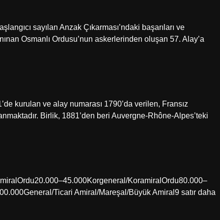
aşlangıcı sayılan Anzak Çıkarması’ndaki başarıları ve
tanınan Osmanlı Ordusu’nun askerlerinden oluşan 57. Alay’a
61’de kurulan ve alay numarası 1790’da verilen, Fransız
ayanmaktadır. Birlik, 1881’den beri Auvergne-Rhône-Alpes’teki
amiralOrdu20.000–45.000Korgeneral/KoramiralOrdu80.000–
.000General/Ticari Amiral/Mareşal/Büyük Amiral9 satır daha