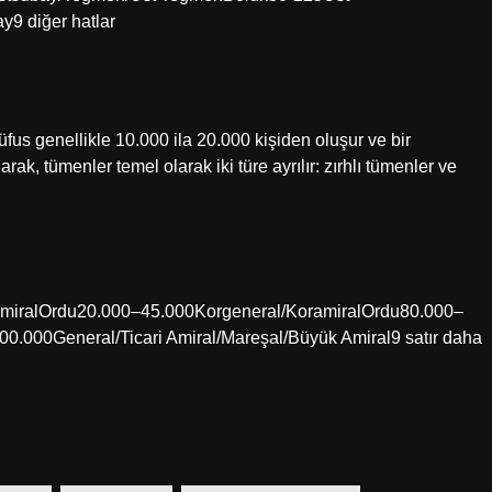
9 diğer hatlar
us genellikle 10.000 ila 20.000 kişiden oluşur ve bir
ak, tümenler temel olarak iki türe ayrılır: zırhlı tümenler ve
amiralOrdu20.000–45.000Korgeneral/KoramiralOrdu80.000–
.000General/Ticari Amiral/Mareşal/Büyük Amiral9 satır daha