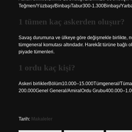
Teğmen/Yüzbaşı/BinbaşıTabur300-1.300Binbaşı/Yarbay
1 tümen kaç askerden oluşur?
Savaş durumuna ve ülkeye göre değişmekle birlikte, nüf
tümgeneral komutası altındadır. Harekât türüne bağlı olar
piyade tümenleri.
1 ordu kaç kişi?
Askeri birliklerBölüm10.000–15.000Tümgeneral/Tüm
200.000Genel General/AmiralOrdu Grubu400.000–1.000
Tarih:
Makaleler