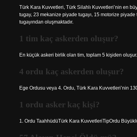
Türk Kara Kuvvetleri, Türk Silahlı Kuvvetleri’nin en bü
tugay, 23 mekanize piyade tugayı, 15 motorize piyade 
tugayından oluşmaktadır.
1 tim kaç askerden oluşur?
En küçük askeri birlik olan tim, toplam 5 kişiden oluşur
4 ordu kaç askerden oluşur?
Ege Ordusu veya 4. Ordu, Türk Kara Kuvvetleri’nin 130 
1 ordu asker kaç kişi?
1. Ordu TaahhüdüTürk Kara KuvvetleriTipOrdu Büyük