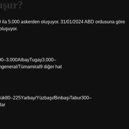
uşur?
0 ila 5.000 askerden oluşuyor. 31/01/2024 ABD ordusuna göre
oluşuyor.
.300–3.000AlbayTugay3.000–
eneral/Tümamiral9 diğer hat
ölük80–225Yarbay/Yüzbaşı/BinbaşıTabur300–
lar