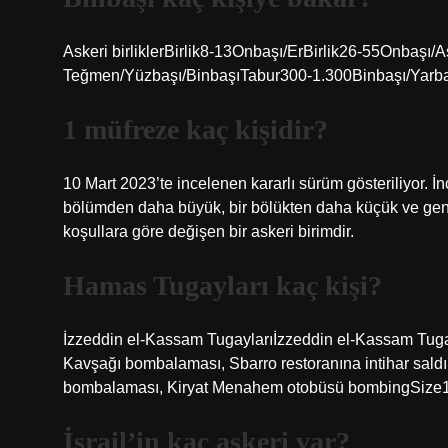
Askeri birliklerBirlik8-13Onbaşı/ErBirlik26-55Onba
Teğmen/Yüzbaşı/BinbaşıTabur300-1.300Binbaşı/Yarbay
1 müfreze kaç kişidir?
10 Mart 2023’te incelenen kararlı sürüm gösteriliyor. İ
bölümden daha büyük, bir bölükten daha küçük ve genell
koşullara göre değişen bir askeri birimdir.
Hamas Tugayları kaç kişi?
İzzeddin el-Kassam Tugaylarıİzzeddin el-Kassam Tugayları Arapça: الشهيد عز الدين القسام
Kavşağı bombalaması, Sbarro restoranına intihar saldır
bombalaması, Kiryat Menahem otobüsü bombingSize15
İsrail’in kaç askeri var?