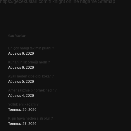
https://gecekuslari.com.tr
knight online
nttgame
Sitemap
Sidebar
Son Yazılar
En çok hangi takımın puanı ?
Ağustos 6, 2026
Kur’an’ın ilk örneği nedir ?
Ağustos 6, 2026
Ayak neden cips gibi kokar ?
Ağustos 5, 2026
Amensalizme bir örnek nedir ?
Ağustos 4, 2026
Yolluk eni kaç cm ?
Temmuz 29, 2026
Kışın hava neden sisli olur ?
Temmuz 27, 2026