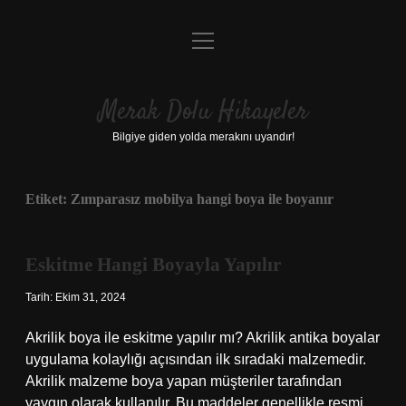
menüyü
Anasayfa
aç
Gizlilik Politikası
Merak Dolu Hikayeler
Yasal Uyarı
Bilgiye giden yolda merakını uyandır!
Hakkımızda
Etiket:
Zımparasız mobilya hangi boya ile boyanır
Eskitme Hangi Boyayla Yapılır
Tarih: Ekim 31, 2024
Akrilik boya ile eskitme yapılır mı? Akrilik antika boyalar
uygulama kolaylığı açısından ilk sıradaki malzemedir.
Akrilik malzeme boya yapan müşteriler tarafından
yaygın olarak kullanılır. Bu maddeler genellikle resmi