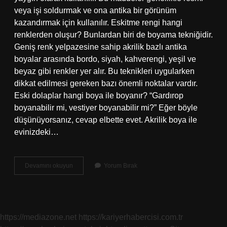
veya işi soldurmak ve ona antika bir görünüm
kazandırmak için kullanılır. Eskitme rengi hangi
renklerden oluşur? Bunlardan biri de boyama tekniğidir.
Geniş renk yelpazesine sahip akrilik bazlı antika
boyalar arasında bordo, siyah, kahverengi, yeşil ve
beyaz gibi renkler yer alır. Bu teknikleri uygularken
dikkat edilmesi gereken bazı önemli noktalar vardır.
Eski dolaplar hangi boya ile boyanır? “Gardırop
boyanabilir mi, vestiyer boyanabilir mi?” Eğer böyle
düşünüyorsanız, cevap elbette evet. Akrilik boya ile
evinizdeki…
Eskitme
Devamını okuyun
Yorum Bırak
Hangi
Boyayla
Yapılır
https://mediazone.net
https://kariyerhabercisi.com.tr