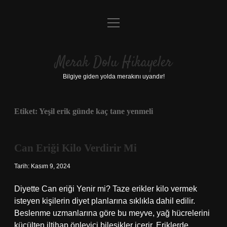
menüyü
Anasayfa
aç
Gizlilik Politikası
Merak Dolu Hikayeler
Yasal Uyarı
Bilgiye giden yolda merakını uyandır!
Hakkımızda
Etiket:
Yeşil erik günde kaç tane yenmeli
Can Eriği Kilo Verdirir Mi
Tarih: Kasım 9, 2024
Diyette Can eriği Yenir mi? Taze erikler kilo vermek
isteyen kişilerin diyet planlarına sıklıkla dahil edilir.
Beslenme uzmanlarına göre bu meyve, yağ hücrelerini
küçülten iltihap önleyici bileşikler içerir. Eriklerde