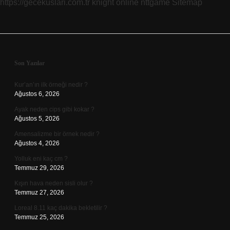
https://gecekuslari.com.tr
knight online
nttgame
Sitemap
Sidebar
Son Yazılar
Kur’an’ın ilk örneği nedir ?
Ağustos 6, 2026
Ayak neden cips gibi kokar ?
Ağustos 5, 2026
Amensalizme bir örnek nedir ?
Ağustos 4, 2026
Yolluk eni kaç cm ?
Temmuz 29, 2026
Kışın hava neden sisli olur ?
Temmuz 27, 2026
Loreal 8.11 kaç dakika bekletilir ?
Temmuz 25, 2026