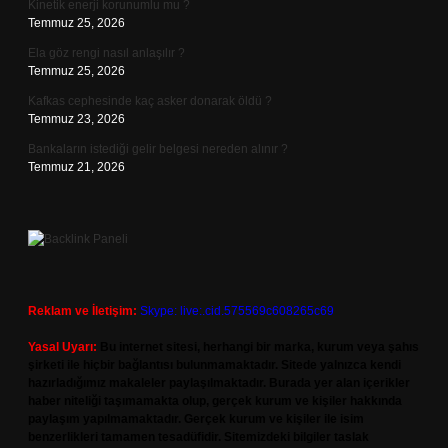
Kinetik enerji korunumlu mu ?
Temmuz 25, 2026
Ela göz rengi nasıl anlaşılır ?
Temmuz 25, 2026
Kafkas cephesinde kaç asker donarak öldü ?
Temmuz 23, 2026
Bankaların istediği gelir belgesi nereden alınır ?
Temmuz 21, 2026
Reklam ve İletişim:
Skype: live:.cid.575569c608265c69
Yasal Uyarı:
Bu internet sitesi, herhangi bir marka, kurum veya şahıs
şirketi ile hiçbir bağlantısı bulunmamaktadır. Sitede yalnızca kendi
hazırladığımız makaleler paylaşılmaktadır. Burada yer alan içerikler
haber niteliği taşımamakta olup, gerçek kurum ve kişiler hakkında
paylaşım yapılmamaktadır. Gerçek kurum ve kişiler ile isim
benzerlikleri tamamen tesadüfidir. Sitemizdeki bilgiler taslak