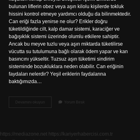
bulunan liflerin obez veya aşırı kilolu kişilerde tokluk
hissini kontrol etmeye yardımcı olduğu da bilinmektedir.
Can eriği fazla yenirse ne olur? Erikler doğru
tüketildiğinde cilt, kalp damar sistemi, karaciğer ve
bağışıklık sistemi üzerinde olumlu etkilere sahiptir.
Ancak bu meyve tuzlu veya aşırı miktarda tüketilirse
vücutta su tutulumuna bağlı olarak ödem yapar ve kan
basıncını yükseltir. Tuzsuz aşırı tüketimi sindirim
sisteminde bozukluklara neden olabilir. Can eriğinin
faydaları nelerdir? Yeşil eriklerin faydalarına
baktığımızda…
Can
Devamını okuyun
Yorum Bırak
Eriği
Kilo
Verdirir
Mi
https://mediazone.net
https://kariyerhabercisi.com.tr