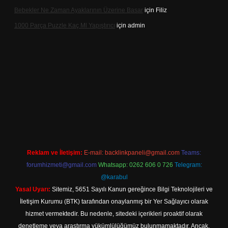
Bebekler Ne Zaman Ayaklarının Üzerine Basar
için
Filiz
1000 Parça Puzzle Kaç Ml Yapıştırıcı
için
admin
xper indir
Reklam ve İletişim:
E-mail:
backlinkpaneli@gmail.com
Teams:
forumhizmeti@gmail.com
Whatsapp: 0262 606 0 726
Telegram:
@karabul
Yasal Uyarı:
Sitemiz, 5651 Sayılı Kanun gereğince Bilgi Teknolojileri ve
İletişim Kurumu (BTK) tarafından onaylanmış bir Yer Sağlayıcı olarak
hizmet vermektedir. Bu nedenle, sitedeki içerikleri proaktif olarak
denetleme veya araştırma yükümlülüğümüz bulunmamaktadır. Ancak,