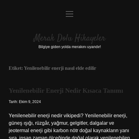
menüyü
Anasayfa
aç
Gizlilik Politikası
Merak Dolu Hikayeler
Yasal Uyarı
Bilgiye giden yolda merakını uyandır!
Hakkımızda
Etiket:
Yenilenebilir enerji nasıl elde edilir
Yenilenebilir Enerji Nedir Kısaca Tanımı
Tarih: Ekim 9, 2024
Yenilenebilir enerji nedir vikipedi? Yenilenebilir enerji,
güneş ışığı, rüzgâr, yağmur, gelgitler, dalgalar ve
jeotermal enerji gibi karbon nötr doğal kaynakların yanı
sıra, insan zaman ölçeğinde doğal olarak yenilenebilen