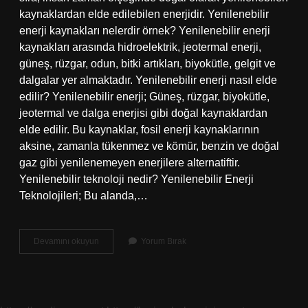
kaynaklardan elde edilebilen enerjidir. Yenilenebilir
enerji kaynakları nelerdir örnek? Yenilenebilir enerji
kaynakları arasında hidroelektrik, jeotermal enerji,
güneş, rüzgar, odun, bitki artıkları, biyokütle, gelgit ve
dalgalar yer almaktadır. Yenilenebilir enerji nasıl elde
edilir? Yenilenebilir enerji; Güneş, rüzgar, biyokütle,
jeotermal ve dalga enerjisi gibi doğal kaynaklardan
elde edilir. Bu kaynaklar, fosil enerji kaynaklarının
aksine, zamanla tükenmez ve kömür, benzin ve doğal
gaz gibi yenilenemeyen enerjilere alternatiftir.
Yenilenebilir teknoloji nedir? Yenilenebilir Enerji
Teknolojileri; Bu alanda,…
Yenilenebilir
Devamını okuyun
Yorum Bırak
Enerji
Nedir
Kısaca
Tanımı