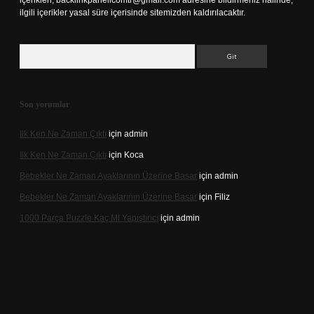
içerikleri,
backlinkpanelicomtr@gmail.com
adresine bildirmeniz halinde,
ilgili içerikler yasal süre içerisinde sitemizden kaldırılacaktır.
Arama
Son yorumlar
Ilk Ken Ne Zaman Çıktı
için
admin
Ilk Ken Ne Zaman Çıktı
için
Koca
Bebekler Ne Zaman Ayaklarının Üzerine Basar
için
admin
Bebekler Ne Zaman Ayaklarının Üzerine Basar
için
Filiz
1000 Parça Puzzle Kaç Ml Yapıştırıcı
için
admin