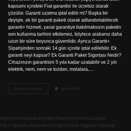
kapsamı içindeki Fiat garantisi ile ücretsiz olarak
çözülür. Garanti uzatma iptal edilir mi? Başka bir
deyişle, ek bir garanti paketi olarak adlandırılabilecek
garanti+ hizmeti, yasal garantiye bakılmaksızın paketin
son kullanma tarihini etkilemez, böylece arabanız daha
uzun bir süre boyunca güvenlidir. Ayrıca Garanti+
Siparişinden sonraki 14 gün içinde iptal edilebilir. Ek
garanti neyi kapsar? Ek Garanti Paket Sigortası Nedir?
Cihazınızın garantisini 5 yıla kadar uzatabilir ve 2 yılı
elektrik, nem, nem ve tozdan, molalara,…
Mediamarkt
Devamını okuyun
Yorum Bırak
Uzatılmış
Garanti
Nedir
https://mediazone.net
https://kariyerhabercisi.com.tr
https://gecekuslari.com.tr
knight online
nttgame
Sitemap