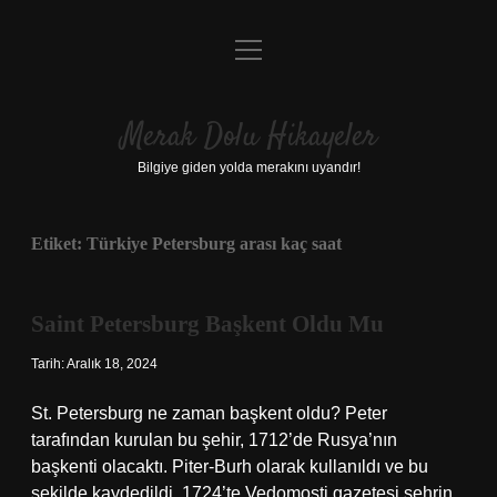
menüyü
Anasayfa
aç
Gizlilik Politikası
Merak Dolu Hikayeler
Yasal Uyarı
Bilgiye giden yolda merakını uyandır!
Hakkımızda
Etiket:
Türkiye Petersburg arası kaç saat
Saint Petersburg Başkent Oldu Mu
Tarih: Aralık 18, 2024
St. Petersburg ne zaman başkent oldu? Peter
tarafından kurulan bu şehir, 1712’de Rusya’nın
başkenti olacaktı. Piter-Burh olarak kullanıldı ve bu
şekilde kaydedildi. 1724’te Vedomosti gazetesi şehrin