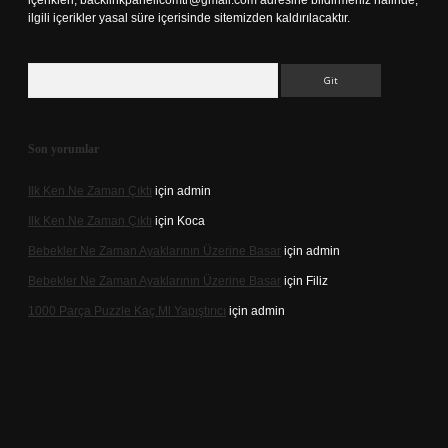
içerikleri,
backlinkpanelicomtr@gmail.com
adresine bildirmeniz halinde,
ilgili içerikler yasal süre içerisinde sitemizden kaldırılacaktır.
Arama
Son yorumlar
Ilk Ken Ne Zaman Çıktı
için
admin
Ilk Ken Ne Zaman Çıktı
için
Koca
Bebekler Ne Zaman Ayaklarının Üzerine Basar
için
admin
Bebekler Ne Zaman Ayaklarının Üzerine Basar
için
Filiz
1000 Parça Puzzle Kaç Ml Yapıştırıcı
için
admin