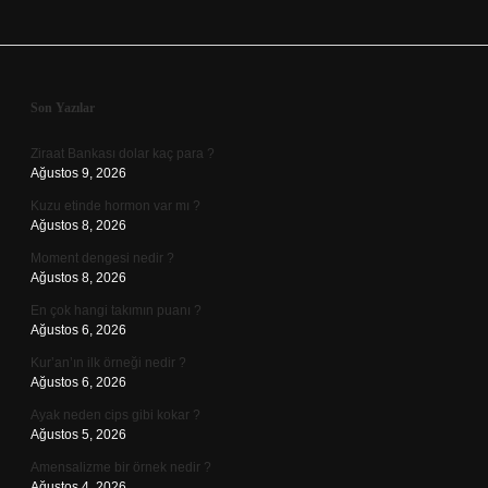
Sidebar
Son Yazılar
Ziraat Bankası dolar kaç para ?
Ağustos 9, 2026
Kuzu etinde hormon var mı ?
Ağustos 8, 2026
Moment dengesi nedir ?
Ağustos 8, 2026
En çok hangi takımın puanı ?
Ağustos 6, 2026
Kur’an’ın ilk örneği nedir ?
Ağustos 6, 2026
Ayak neden cips gibi kokar ?
Ağustos 5, 2026
Amensalizme bir örnek nedir ?
Ağustos 4, 2026