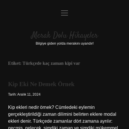
menüyü
Anasayfa
aç
Gizlilik Politikası
Merak Dolu Hikayeler
Yasal Uyarı
Bilgiye giden yolda merakını uyandır!
Hakkımızda
Etiket:
Türkçede kaç zaman kipi var
Kip Eki Ne Demek Örnek
Tarih: Aralık 11, 2024
Kip ekleri nedir örnek? Cümledeki eylemin
gerçekleştirildiği zaman dilimini belirten eklere modal
ekleri denir. Türkçede zamanlar dört zamana ayrılır:
geçmiş, gelecek, şimdiki zaman ve şimdiki mükemmel