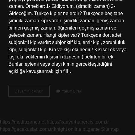
zaman. Örnekler: 1- Gidiyorum. (şimdiki zaman) 2-
Gideceğim. Türkçe kipler nelerdir? Türkçede beş tane
şimdiki zaman kipi vardır: şimdiki zaman, geniş zaman,
bilinen geçmiş zaman, öğrenilen geçmiş zaman ve
gelecek zaman. Hangi kipler var? Türkçede dört adet
subjonktif kip vardır: subjonktif kip, emir kipi, zorunluluk
kipi, subjonktif kip. Kip ve kişi eki nedir? Kişisel ek veya
kişi eki, yüklemin kişisini (öznesini) belirten bir ek.
Bunlar, eylemi veya olayı kimin gerçekleştirdiğini
açıklığa kavuşturmak için fiil…
Kip
Devamını okuyun
Yorum Bırak
Eki
Ne
Demek
Örnek
https://mediazone.net
https://kariyerhabercisi.com.tr
https://gecekuslari.com.tr
knight online
nttgame
Sitemap