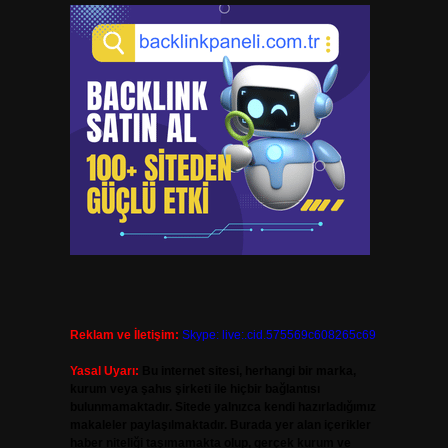
Reklam ve İletişim:
Skype: live:.cid.575569c608265c69
Yasal Uyarı:
Bu internet sitesi, herhangi bir marka,
kurum veya şahıs şirketi ile hiçbir bağlantısı
bulunmamaktadır. Sitede yalnızca kendi hazırladığımız
makaleler paylaşılmaktadır. Burada yer alan içerikler
haber niteliği taşımamakta olup, gerçek kurum ve