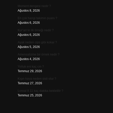
Moment dengesi nedir ?
Ağustos 8, 2026
En çok hangi takımın puanı ?
Ağustos 6, 2026
Kur’an’ın ilk örneği nedir ?
Ağustos 6, 2026
Ayak neden cips gibi kokar ?
Ağustos 5, 2026
Amensalizme bir örnek nedir ?
Ağustos 4, 2026
Yolluk eni kaç cm ?
Temmuz 29, 2026
Kışın hava neden sisli olur ?
Temmuz 27, 2026
Loreal 8.11 kaç dakika bekletilir ?
Temmuz 25, 2026