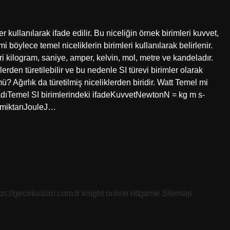
er kullanılarak ifade edilir. Bu niceliğin örnek birimleri kuvvet,
imi böylece temel niceliklerin birimleri kullanılarak belirlenir.
eri kilogram, saniye, amper, kelvin, mol, metre ve kandeladır.
lerden türetilebilir ve bu nedenle SI türevi birimler olarak
mü? Ağırlık da türetilmiş niceliklerden biridir. Watt Temel mi
m adıTemel SI birimlerindeki ifadeKuvvetNewtonN = kg m s-
ı miktarıJouleJ…
tps://gecekuslari.com.tr
knight online
nttgame
Sitemap