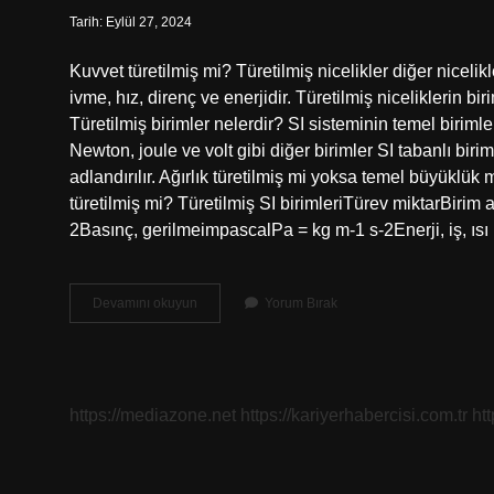
Tarih: Eylül 27, 2024
Kuvvet türetilmiş mi? Türetilmiş nicelikler diğer nicelikl
ivme, hız, direnç ve enerjidir. Türetilmiş niceliklerin bir
Türetilmiş birimler nelerdir? SI sisteminin temel biriml
Newton, joule ve volt gibi diğer birimler SI tabanlı birim
adlandırılır. Ağırlık türetilmiş mi yoksa temel büyüklük 
türetilmiş mi? Türetilmiş SI birimleriTürev miktarBiri
2Basınç, gerilmeimpascalPa = kg m-1 s-2Enerji, iş, ıs
Güç
Devamını okuyun
Yorum Bırak
Temel
Mi
Türetilmiş
Mi
https://mediazone.net
https://kariyerhabercisi.com.tr
ht