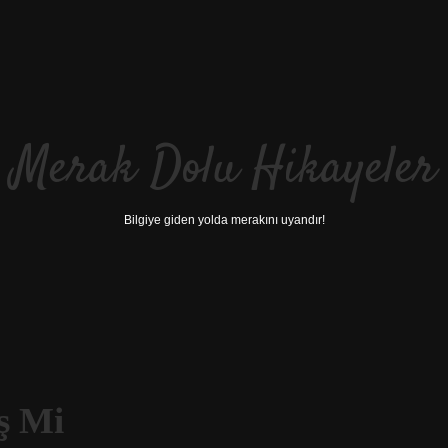
Merak Dolu Hikayeler
Bilgiye giden yolda merakını uyandır!
ş Mi