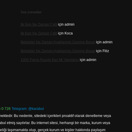
Son yorumlar
Ilk Ken Ne Zaman Çıktı
için
admin
Ilk Ken Ne Zaman Çıktı
için
Koca
Bebekler Ne Zaman Ayaklarının Üzerine Basar
için
admin
Bebekler Ne Zaman Ayaklarının Üzerine Basar
için
Filiz
1000 Parça Puzzle Kaç Ml Yapıştırıcı
için
admin
 0 726
Telegram: @karabul
ektedir. Bu nedenle, sitedeki içerikleri proaktif olarak denetleme veya
 etmiş sayılırlar. Bu internet sitesi, herhangi bir marka, kurum veya
niteliği taşımamakta olup, gerçek kurum ve kişiler hakkında paylaşım