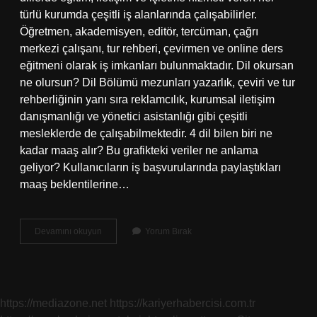
türlü kurumda çeşitli iş alanlarında çalışabilirler.
Öğretmen, akademisyen, editör, tercüman, çağrı
merkezi çalışanı, tur rehberi, çevirmen ve online ders
eğitmeni olarak iş imkanları bulunmaktadır. Dil okursan
ne olursun? Dil Bölümü mezunları yazarlık, çeviri ve tur
rehberliğinin yanı sıra reklamcılık, kurumsal iletişim
danışmanlığı ve yönetici asistanlığı gibi çeşitli
mesleklerde de çalışabilmektedir. 4 dil bilen biri ne
kadar maaş alır? Bu grafikteki veriler ne anlama
geliyor? Kullanıcıların iş başvurularında paylaştıkları
maaş beklentilerine…
Dil
Devamını okuyun
Yorum Bırak
Okuyan
Ne
Kadar
Maaş
Alır
https://mediazone.net
https://kariyerhabercisi.com.tr