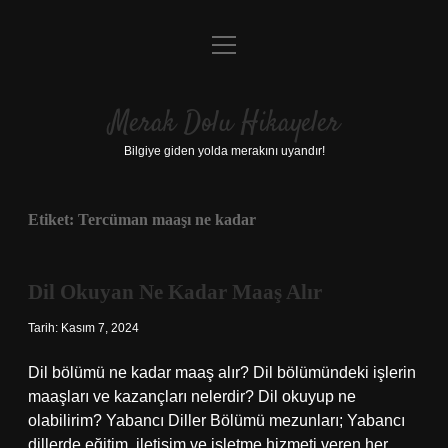
menüyü
Anasayfa
aç
Gizlilik Politikası
Merak Dolu Hikayeler
Yasal Uyarı
Bilgiye giden yolda merakını uyandır!
Hakkımızda
Etiket:
Tercüman maaşı ne kadar
Dil Okuyan Ne Kadar Maaş Alır
Tarih: Kasım 7, 2024
Dil bölümü ne kadar maaş alır? Dil bölümündeki işlerin
maaşları ve kazançları nelerdir? Dil okuyup ne
olabilirim? Yabancı Diller Bölümü mezunları; Yabancı
dillerde eğitim, iletişim ve işletme hizmeti veren her