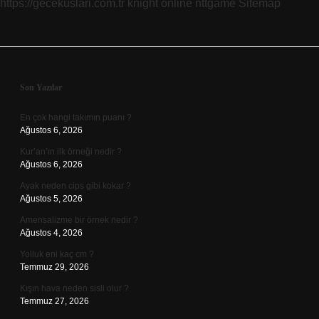
https://gecekuslari.com.tr
knight online
nttgame
Sitemap
Sidebar
Son Yazılar
En çok hangi takımın puanı ?
Ağustos 6, 2026
Kur’an’ın ilk örneği nedir ?
Ağustos 6, 2026
Ayak neden cips gibi kokar ?
Ağustos 5, 2026
Amensalizme bir örnek nedir ?
Ağustos 4, 2026
Yolluk eni kaç cm ?
Temmuz 29, 2026
Kışın hava neden sisli olur ?
Temmuz 27, 2026