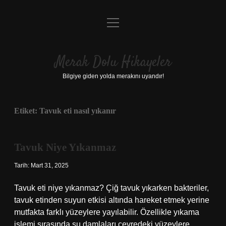
menüyü
Anasayfa
aç
Gizlilik Politikası
Merak Dolu Hikayeler
Yasal Uyarı
Bilgiye giden yolda merakını uyandır!
Hakkımızda
Etiket:
Tavuk eti nasıl yıkanır
Tavuk Niye Yıkanmaz
Tarih: Mart 31, 2025
Tavuk eti niye yıkanmaz? Çiğ tavuk yıkarken bakteriler,
tavuk etinden suyun etkisi altında hareket etmek yerine
mutfakta farklı yüzeylere yayılabilir. Özellikle yıkama
işlemi sırasında su damlaları çevredeki yüzeylere