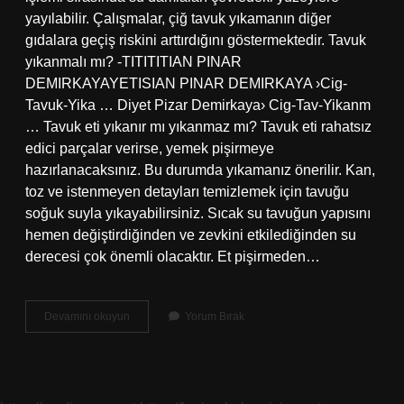
yayılabilir. Çalışmalar, çiğ tavuk yıkamanın diğer
gıdalara geçiş riskini arttırdığını göstermektedir. Tavuk
yıkanmalı mı? -TITITITIAN PINAR
DEMIRKAYAYETISIAN PINAR DEMIRKAYA ›Cig-
Tavuk-Yika … Diyet Pizar Demirkaya› Cig-Tav-Yikanm
… Tavuk eti yıkanır mı yıkanmaz mı? Tavuk eti rahatsız
edici parçalar verirse, yemek pişirmeye
hazırlanacaksınız. Bu durumda yıkamanız önerilir. Kan,
toz ve istenmeyen detayları temizlemek için tavuğu
soğuk suyla yıkayabilirsiniz. Sıcak su tavuğun yapısını
hemen değiştirdiğinden ve zevkini etkilediğinden su
derecesi çok önemli olacaktır. Et pişirmeden…
Tavuk
Devamını okuyun
Yorum Bırak
Niye
Yıkanmaz