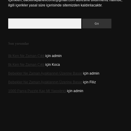
içerikleri,
backlinkpanelicomtr@gmail.com
adresine bildirmeniz halinde,
ilgili içerikler yasal süre içerisinde sitemizden kaldırılacaktır.
Arama
Son yorumlar
Ilk Ken Ne Zaman Çıktı
için
admin
Ilk Ken Ne Zaman Çıktı
için
Koca
Bebekler Ne Zaman Ayaklarının Üzerine Basar
için
admin
Bebekler Ne Zaman Ayaklarının Üzerine Basar
için
Filiz
1000 Parça Puzzle Kaç Ml Yapıştırıcı
için
admin