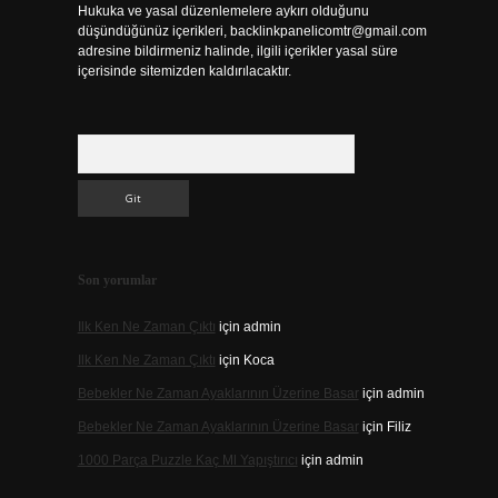
Hukuka ve yasal düzenlemelere aykırı olduğunu
düşündüğünüz içerikleri,
backlinkpanelicomtr@gmail.com
adresine bildirmeniz halinde, ilgili içerikler yasal süre
içerisinde sitemizden kaldırılacaktır.
Arama
Son yorumlar
Ilk Ken Ne Zaman Çıktı
için
admin
Ilk Ken Ne Zaman Çıktı
için
Koca
Bebekler Ne Zaman Ayaklarının Üzerine Basar
için
admin
Bebekler Ne Zaman Ayaklarının Üzerine Basar
için
Filiz
1000 Parça Puzzle Kaç Ml Yapıştırıcı
için
admin