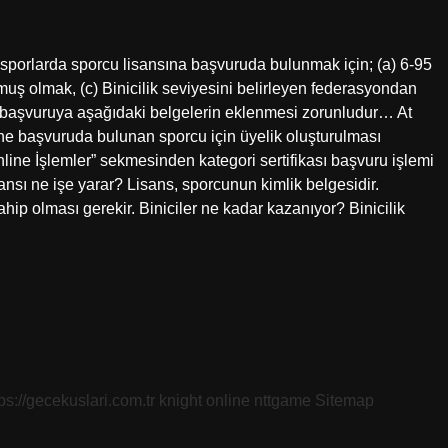
ı sporlarda sporcu lisansına başvuruda bulunmak için; (a) 6-95
rmuş olmak, (c) Binicilik seviyesini belirleyen federasyondan
na başvuruya aşağıdaki belgelerin eklenmesi zorunludur… At
nline başvuruda bulunan sporcu için üyelik oluşturulması
ine İşlemler” sekmesinden kategori sertifikası başvuru işlemi
isansı ne işe yarar? Lisans, sporcunun kimlik belgesidir.
ip olması gerekir. Biniciler ne kadar kazanıyor? Binicilik
tps://gecekuslari.com.tr
knight online
nttgame
Sitemap