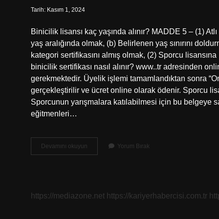
Tarih: Kasım 1, 2024
Binicilik lisansı kaç yaşında alınır? MADDE 5 – (1) Atl
yaş aralığında olmak, (b) Belirlenen yaş sınırını doldu
kategori sertifikasını almış olmak, (2) Sporcu lisansı
binicilik sertifikası nasıl alınır? www..tr adresinden o
gerekmektedir. Üyelik işlemi tamamlandıktan sonra “Onl
gerçekleştirilir ve ücret online olarak ödenir. Sporcu l
Sporcunun yarışmalara katılabilmesi için bu belgeye sah
eğitmenleri…
At
Devamını okuyun
Yorum Bırak
Binicilik
Lisansı
Ne
Işe
Yarar
https://mediazone.net
https://kariyerhabercisi.com.tr
ht