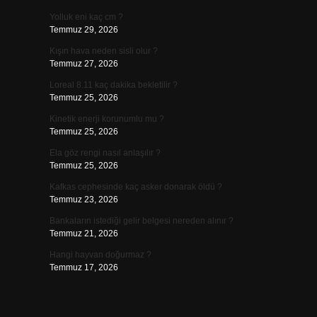
Yolluk eni kaç cm ?
Temmuz 29, 2026
Kışın hava neden sisli olur ?
Temmuz 27, 2026
Loreal 8.11 kaç dakika bekletilir ?
Temmuz 25, 2026
Kinetik enerji korunumlu mu ?
Temmuz 25, 2026
Ela göz rengi nasıl anlaşılır ?
Temmuz 25, 2026
Kafkas cephesinde kaç asker donarak öldü ?
Temmuz 23, 2026
Bankaların istediği gelir belgesi nereden alınır ?
Temmuz 21, 2026
Hangi hayvan doğurmaz ?
Temmuz 17, 2026