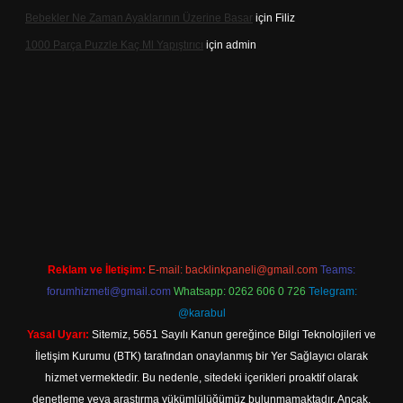
Bebekler Ne Zaman Ayaklarının Üzerine Basar
için
Filiz
1000 Parça Puzzle Kaç Ml Yapıştırıcı
için
admin
xper indir
Reklam ve İletişim:
E-mail:
backlinkpaneli@gmail.com
Teams:
forumhizmeti@gmail.com
Whatsapp: 0262 606 0 726
Telegram:
@karabul
Yasal Uyarı:
Sitemiz, 5651 Sayılı Kanun gereğince Bilgi Teknolojileri ve
İletişim Kurumu (BTK) tarafından onaylanmış bir Yer Sağlayıcı olarak
hizmet vermektedir. Bu nedenle, sitedeki içerikleri proaktif olarak
denetleme veya araştırma yükümlülüğümüz bulunmamaktadır. Ancak,