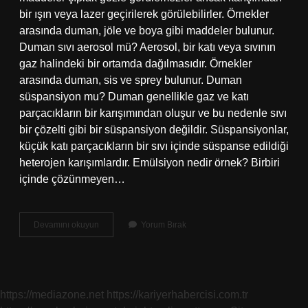
bir ışın veya lazer geçirilerek görülebilirler. Örnekler
arasında duman, jöle ve boya gibi maddeler bulunur.
Duman sıvı aerosol mü? Aerosol, bir katı veya sıvının
gaz halindeki bir ortamda dağılmasıdır. Örnekler
arasında duman, sis ve sprey bulunur. Duman
süspansiyon mu? Duman genellikle gaz ve katı
parçacıkların bir karışımından oluşur ve bu nedenle sıvı
bir çözelti gibi bir süspansiyon değildir. Süspansiyonlar,
küçük katı parçacıkların bir sıvı içinde süspanse edildiği
heterojen karışımlardır. Emülsiyon nedir örnek? Birbiri
içinde çözünmeyen…
Duman
Devamını okuyun
Yorum Bırak
Emülsiyon
Mu
https://mediazone.net
https://kariyerhabercisi.com.tr