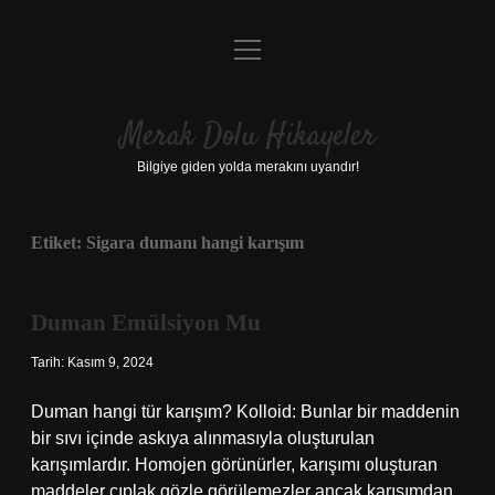
menüyü
Anasayfa
aç
Gizlilik Politikası
Merak Dolu Hikayeler
Yasal Uyarı
Bilgiye giden yolda merakını uyandır!
Hakkımızda
Etiket:
Sigara dumanı hangi karışım
Duman Emülsiyon Mu
Tarih: Kasım 9, 2024
Duman hangi tür karışım? Kolloid: Bunlar bir maddenin
bir sıvı içinde askıya alınmasıyla oluşturulan
karışımlardır. Homojen görünürler, karışımı oluşturan
maddeler çıplak gözle görülemezler ancak karışımdan