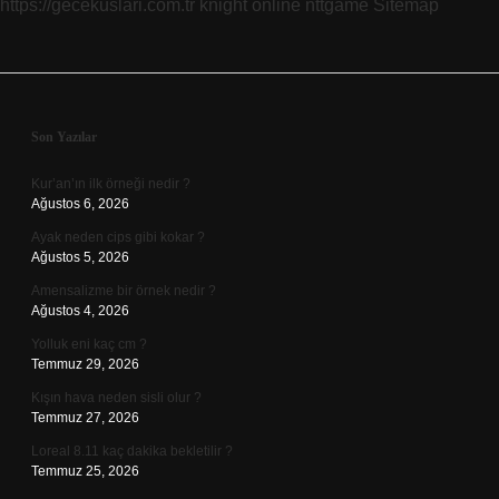
https://gecekuslari.com.tr
knight online
nttgame
Sitemap
Sidebar
Son Yazılar
Kur’an’ın ilk örneği nedir ?
Ağustos 6, 2026
Ayak neden cips gibi kokar ?
Ağustos 5, 2026
Amensalizme bir örnek nedir ?
Ağustos 4, 2026
Yolluk eni kaç cm ?
Temmuz 29, 2026
Kışın hava neden sisli olur ?
Temmuz 27, 2026
Loreal 8.11 kaç dakika bekletilir ?
Temmuz 25, 2026