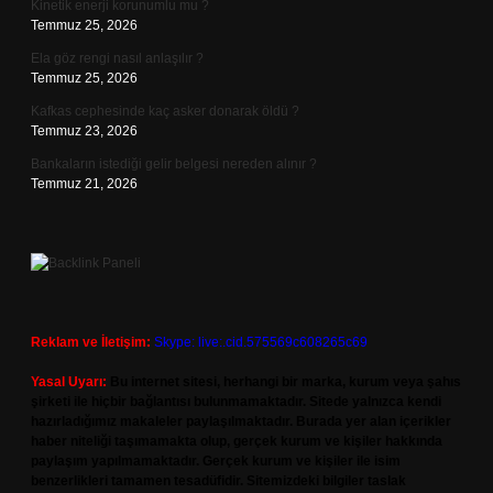
Kinetik enerji korunumlu mu ?
Temmuz 25, 2026
Ela göz rengi nasıl anlaşılır ?
Temmuz 25, 2026
Kafkas cephesinde kaç asker donarak öldü ?
Temmuz 23, 2026
Bankaların istediği gelir belgesi nereden alınır ?
Temmuz 21, 2026
Reklam ve İletişim:
Skype: live:.cid.575569c608265c69
Yasal Uyarı:
Bu internet sitesi, herhangi bir marka, kurum veya şahıs
şirketi ile hiçbir bağlantısı bulunmamaktadır. Sitede yalnızca kendi
hazırladığımız makaleler paylaşılmaktadır. Burada yer alan içerikler
haber niteliği taşımamakta olup, gerçek kurum ve kişiler hakkında
paylaşım yapılmamaktadır. Gerçek kurum ve kişiler ile isim
benzerlikleri tamamen tesadüfidir. Sitemizdeki bilgiler taslak